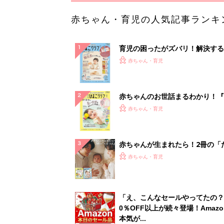
赤ちゃん・育児の人気記事ランキ
育児の困ったがズバリ！解決する
『ひよこクラブ 秋号』 4カ月～
赤ちゃん・育児
になるまで、育児に役立つ情報が
ぱい！
赤ちゃんのお世話まるわかり！『
てのひよこクラブ 夏号』〈巻頭
赤ちゃん・育児
集〉初めての授乳がうまくいく！
っぱい・ミルクの基本と夏のトラ
解決テク
赤ちゃんが生まれたら！2冊の「
ひよ」
赤ちゃん・育児
「え、こんなセールやってたの？
0％OFF以上が続々登場！Amazo
本気が...