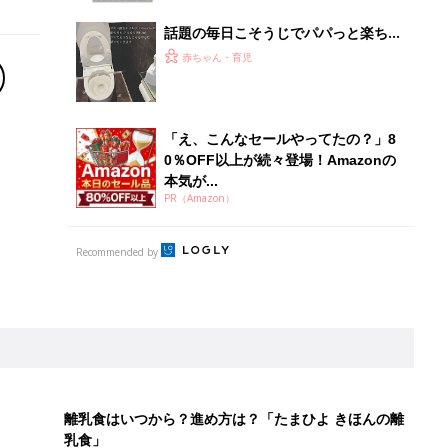
話題の毎日こそうじでパパっと楽ちん
トイレ掃除！
赤ちゃん・育児
「え、こんなセールやってたの？」8
0％OFF以上が続々登場！Amazonの
本気が...
PR（Amazon）
Recommended by
離乳食はいつから？進め方は？「たまひよ きほんの離
乳食」