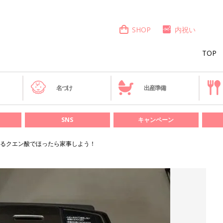
SHOP
内祝い
TOP
き
名づけ
出産準備
SNS
キャンペーン
るクエン酸でほったら家事しよう！