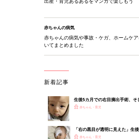
出産・育児あるあるをマンガで楽しもう
赤ちゃんの病気
赤ちゃんの病気や事故・ケガ、ホームケア
いてまとめました
新着記事
生後5カ月での右目摘出手術、そ
の生活【網膜芽細胞腫】
赤ちゃん・育児
「右の黒目が透明に見えた」生後
芽細胞腫】
赤ちゃん・育児