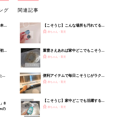
ング
関連記事
本
【こそうじ】こんな場所も汚れてる！
2才
忘れがちなポイント
赤ちゃん・育児
いっ
初め
重曹さえあれば家中どこでもこそうじ
大特
(小掃除)！活用術
赤ちゃん・育児
 お
ブル
たま
便利アイテムで毎日こそうじがラクラ
ク！おすすめ5選
赤ちゃん・育児
【こそうじ】家中どこでも活躍するウ
」8
タマロクリーナーが優秀すぎ！
赤ちゃん・育児
nの