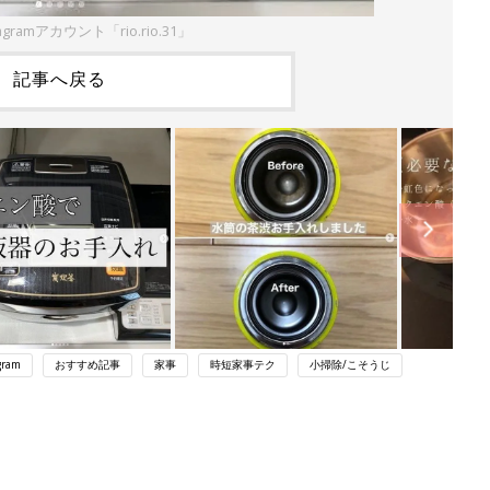
gramアカウント「rio.rio.31」
記事へ戻る
gram
おすすめ記事
家事
時短家事テク
小掃除/こそうじ