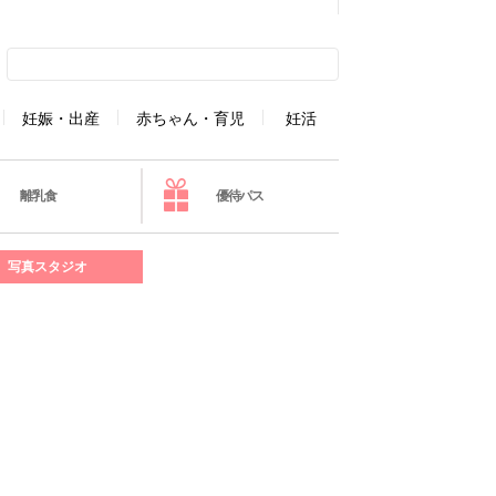
妊娠・出産
赤ちゃん・育児
妊活
離乳食
優待パス
写真スタジオ