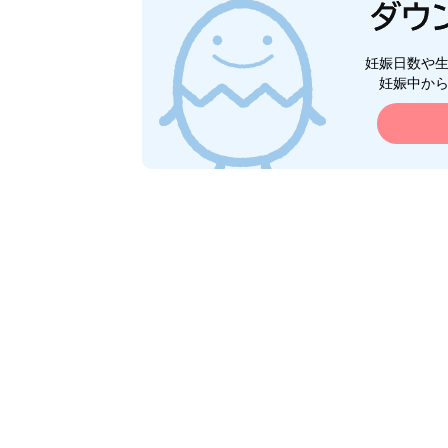
妊娠日数や
妊娠中か