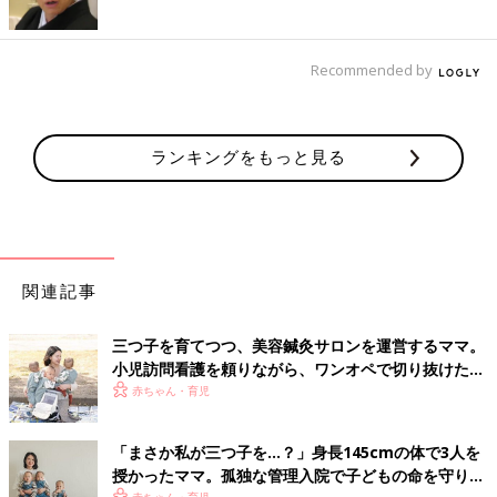
Recommended by
ランキングをもっと見る
関連記事
三つ子を育てつつ、美容鍼灸サロンを運営するママ。
小児訪問看護を頼りながら、ワンオペで切り抜けた赤
ちゃん育児！【多胎インタビュー・後編】
赤ちゃん・育児
「まさか私が三つ子を…？」身長145cmの体で3人を
授かったママ。孤独な管理入院で子どもの命を守り抜