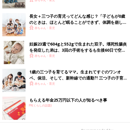
いた！【多胎インタビュー・前編】
赤ちゃん・育児
長女＋三つ子の育児ってどんな感じ？「子どもが0歳
のときは、ほとんど眠ることができず、体調を崩した
ことも…」【多胎の育児体験談】
赤ちゃん・育児
妊娠23週で604gと552gで生まれた双子。壊死性腸炎
を発症した弟は、3回の手術をするも生後60日で空へ
【多胎・低出生体重児】
赤ちゃん・育児
1歳の三つ子を育てるママ。生まれてすぐのワンオ
ペ、保活、そして、新幹線での通勤⁈ 三つ子の子育て
のリアル【多胎育児体験談】
赤ちゃん・育児
もらえる年金25万円以下の人が知るべき事
PR(くらしの話題)