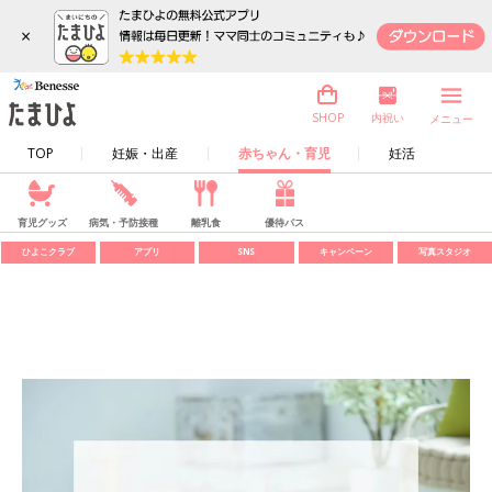
×
内祝い
SHOP
メニュー
TOP
妊娠・出産
赤ちゃん・育児
妊活
育児グッズ
病気・予防接種
離乳食
優待パス
ひよこクラブ
アプリ
SNS
キャンペーン
写真スタジオ