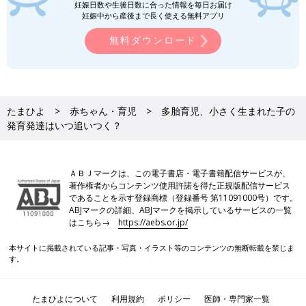
妊娠日数や生後日数に合った情報を毎日お届け
妊娠中から産後まで長く使える無料アプリ
無料ダウンロード
たまひよ
赤ちゃん・育児
多胎育児、小さく生まれた子の
発育発達はいつ追いつく？
ＡＢＪマークは、この電子書店・電子書籍配信サービスが、
著作権者からコンテンツ使用許諾を得た正規版配信サービス
であることを示す登録商標（登録番号 第11091000号）です。
ABJマークの詳細、ABJマークを掲示しているサービスの一覧
はこちら→
https://aebs.or.jp/
本サイトに掲載されている記事・写真・イラスト等のコンテンツの無断転載を禁じま
す。
たまひよについて
利用規約
ポリシー
医師・専門家一覧