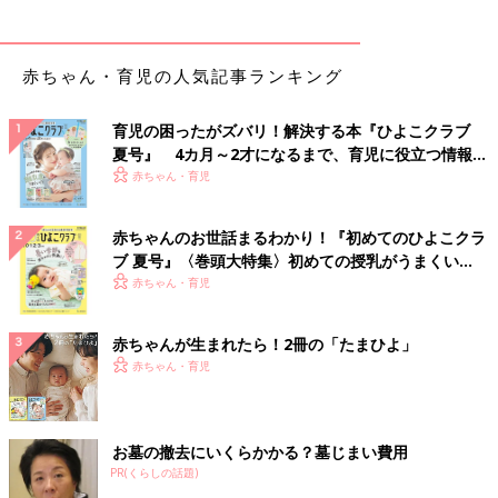
赤ちゃん・育児の人気記事ランキング
育児の困ったがズバリ！解決する本『ひよこクラブ
夏号』 4カ月～2才になるまで、育児に役立つ情報が
いっぱい！
赤ちゃん・育児
赤ちゃんのお世話まるわかり！『初めてのひよこクラ
ブ 夏号』〈巻頭大特集〉初めての授乳がうまくい
く！ おっぱい・ミルクの基本と夏のトラブル 解決テ
赤ちゃん・育児
ク
赤ちゃんが生まれたら！2冊の「たまひよ」
赤ちゃん・育児
お墓の撤去にいくらかかる？墓じまい費用
PR(くらしの話題)