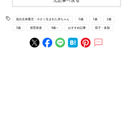
元記事へ戻る
低出生体重児・小さく生まれた赤ちゃん
0歳
1歳
2歳
3歳
発育発達
4歳～
おすすめ記事
双子・多胎