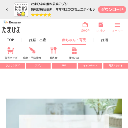
×
内祝い
SHOP
メニュー
TOP
妊娠・出産
赤ちゃん・育児
妊活
育児グッズ
病気・予防接種
離乳食
優待パス
ひよこクラブ
アプリ
SNS
キャンペーン
写真スタジオ