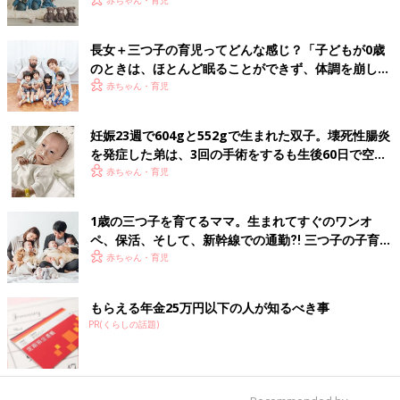
いた！【多胎インタビュー・前編】
赤ちゃん・育児
長女＋三つ子の育児ってどんな感じ？「子どもが0歳
のときは、ほとんど眠ることができず、体調を崩した
ことも…」【多胎の育児体験談】
赤ちゃん・育児
妊娠23週で604gと552gで生まれた双子。壊死性腸炎
を発症した弟は、3回の手術をするも生後60日で空へ
【多胎・低出生体重児】
赤ちゃん・育児
1歳の三つ子を育てるママ。生まれてすぐのワンオ
ペ、保活、そして、新幹線での通勤⁈ 三つ子の子育て
のリアル【多胎育児体験談】
赤ちゃん・育児
もらえる年金25万円以下の人が知るべき事
PR(くらしの話題)