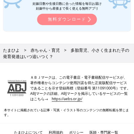
妊娠日数や生後日数に合った情報を毎日お届け
妊娠中から産後まで長く使える無料アプリ
無料ダウンロード
たまひよ
赤ちゃん・育児
多胎育児、小さく生まれた子の
発育発達はいつ追いつく？
ＡＢＪマークは、この電子書店・電子書籍配信サービスが、
著作権者からコンテンツ使用許諾を得た正規版配信サービス
であることを示す登録商標（登録番号 第11091000号）です。
ABJマークの詳細、ABJマークを掲示しているサービスの一覧
はこちら→
https://aebs.or.jp/
本サイトに掲載されている記事・写真・イラスト等のコンテンツの無断転載を禁じま
す。
たまひよについて
利用規約
ポリシー
医師・専門家一覧