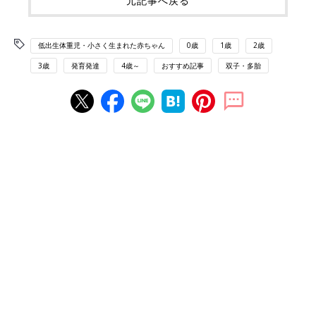
元記事へ戻る
低出生体重児・小さく生まれた赤ちゃん
0歳
1歳
2歳
3歳
発育発達
4歳～
おすすめ記事
双子・多胎