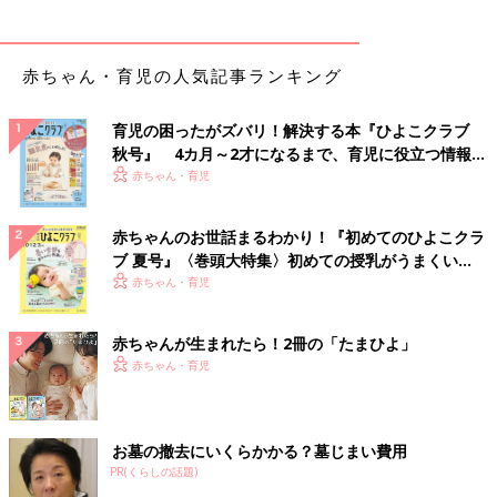
赤ちゃん・育児の人気記事ランキング
育児の困ったがズバリ！解決する本『ひよこクラブ
秋号』 4カ月～2才になるまで、育児に役立つ情報が
いっぱい！
赤ちゃん・育児
赤ちゃんのお世話まるわかり！『初めてのひよこクラ
ブ 夏号』〈巻頭大特集〉初めての授乳がうまくい
く！ おっぱい・ミルクの基本と夏のトラブル 解決テ
赤ちゃん・育児
ク
赤ちゃんが生まれたら！2冊の「たまひよ」
赤ちゃん・育児
お墓の撤去にいくらかかる？墓じまい費用
PR(くらしの話題)