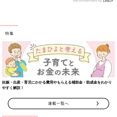
Recommended by
特集
娠・出産・育児にかかる費用やもらえる補助金・助成金をわかり
【
すく解説！
連載一覧へ