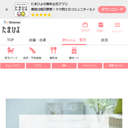
×
内祝い
SHOP
メニュー
TOP
妊娠・出産
赤ちゃん・育児
妊活
育児グッズ
病気・予防接種
離乳食
優待パス
ひよこクラブ
アプリ
SNS
キャンペーン
写真スタジオ