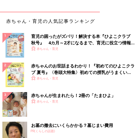
赤ちゃん・育児の人気記事ランキング
育児の困ったがズバリ！解決する本『ひよこクラブ
秋号』 4カ月～2才になるまで、育児に役立つ情報が
いっぱい！
赤ちゃん・育児
赤ちゃんのお世話まるわかり！『初めてのひよこクラ
ブ 夏号』〈巻頭大特集〉初めての授乳がうまくい
く！ おっぱい・ミルクの基本と夏のトラブル 解決テ
赤ちゃん・育児
ク
赤ちゃんが生まれたら！2冊の「たまひよ」
赤ちゃん・育児
お墓の撤去にいくらかかる？墓じまい費用
PR(くらしの話題)