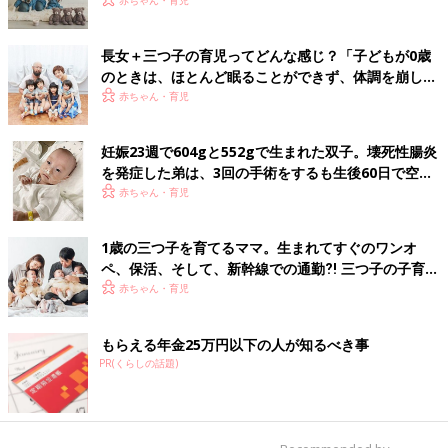
いた！【多胎インタビュー・前編】
赤ちゃん・育児
長女＋三つ子の育児ってどんな感じ？「子どもが0歳
のときは、ほとんど眠ることができず、体調を崩した
ことも…」【多胎の育児体験談】
赤ちゃん・育児
妊娠23週で604gと552gで生まれた双子。壊死性腸炎
を発症した弟は、3回の手術をするも生後60日で空へ
【多胎・低出生体重児】
赤ちゃん・育児
1歳の三つ子を育てるママ。生まれてすぐのワンオ
ペ、保活、そして、新幹線での通勤⁈ 三つ子の子育て
のリアル【多胎育児体験談】
赤ちゃん・育児
もらえる年金25万円以下の人が知るべき事
PR(くらしの話題)