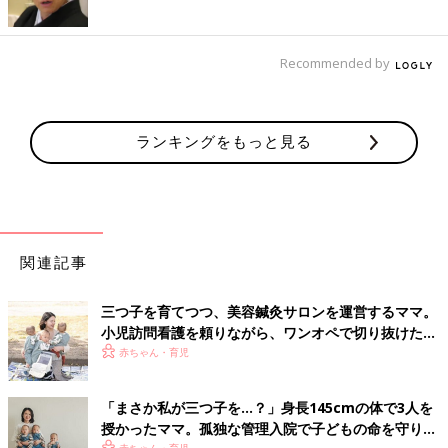
Recommended by
ランキングをもっと見る
関連記事
三つ子を育てつつ、美容鍼灸サロンを運営するママ。
小児訪問看護を頼りながら、ワンオペで切り抜けた赤
ちゃん育児！【多胎インタビュー・後編】
赤ちゃん・育児
「まさか私が三つ子を…？」身長145cmの体で3人を
授かったママ。孤独な管理入院で子どもの命を守り抜