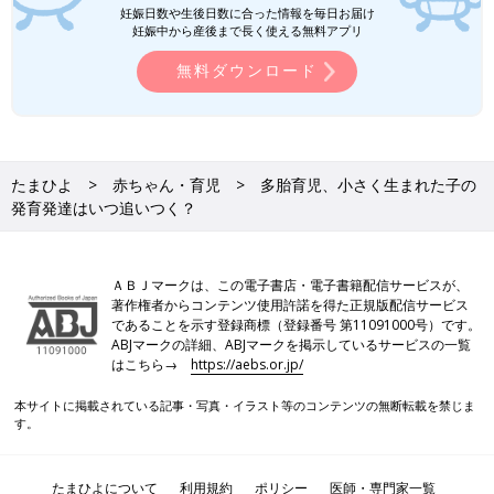
妊娠日数や生後日数に合った情報を毎日お届け
妊娠中から産後まで長く使える無料アプリ
無料ダウンロード
たまひよ
赤ちゃん・育児
多胎育児、小さく生まれた子の
発育発達はいつ追いつく？
ＡＢＪマークは、この電子書店・電子書籍配信サービスが、
著作権者からコンテンツ使用許諾を得た正規版配信サービス
であることを示す登録商標（登録番号 第11091000号）です。
ABJマークの詳細、ABJマークを掲示しているサービスの一覧
はこちら→
https://aebs.or.jp/
本サイトに掲載されている記事・写真・イラスト等のコンテンツの無断転載を禁じま
す。
たまひよについて
利用規約
ポリシー
医師・専門家一覧