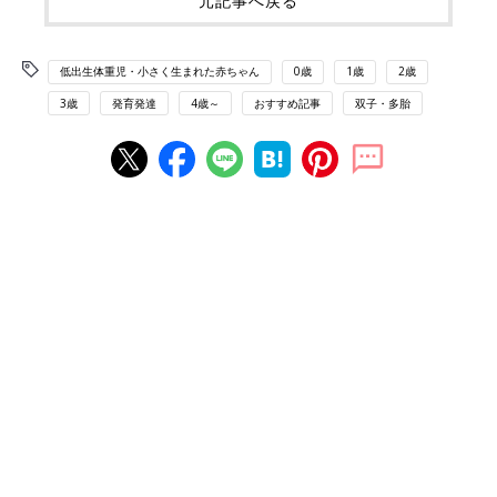
元記事へ戻る
低出生体重児・小さく生まれた赤ちゃん
0歳
1歳
2歳
3歳
発育発達
4歳～
おすすめ記事
双子・多胎