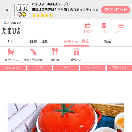
×
内祝い
SHOP
メニュー
TOP
妊娠・出産
赤ちゃん・育児
妊活
育児グッズ
病気・予防接種
離乳食
優待パス
ひよこクラブ
アプリ
SNS
キャンペーン
写真スタジオ