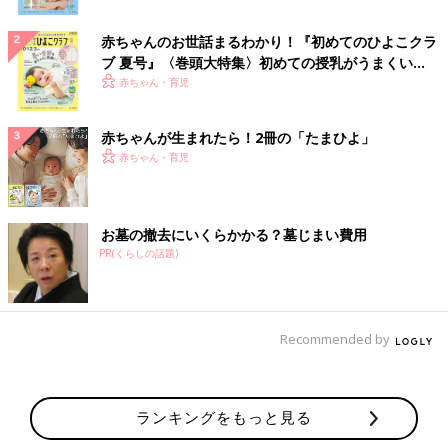
赤ちゃんのお世話まるわかり！『初めてのひよこクラ
ブ 夏号』〈巻頭大特集〉初めての授乳がうまくい
く！ おっぱい・ミルクの基本と夏のトラブル 解決テ
赤ちゃん・育児
ク
赤ちゃんが生まれたら！2冊の「たまひよ」
赤ちゃん・育児
お墓の撤去にいくらかかる？墓じまい費用
PR(くらしの話題)
Recommended by
ランキングをもっと見る