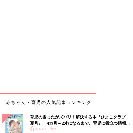
赤ちゃん・育児の人気記事ランキング
育児の困ったがズバリ！解決する本『ひよこクラブ
夏号』 4カ月～2才になるまで、育児に役立つ情報が
いっぱい！
赤ちゃん・育児