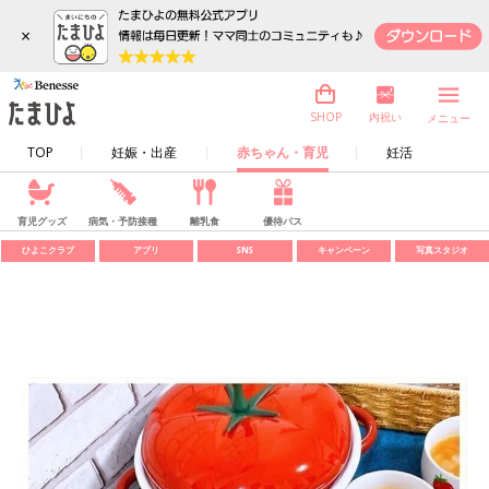
×
内祝い
SHOP
メニュー
TOP
妊娠・出産
赤ちゃん・育児
妊活
育児グッズ
病気・予防接種
離乳食
優待パス
ひよこクラブ
アプリ
SNS
キャンペーン
写真スタジオ