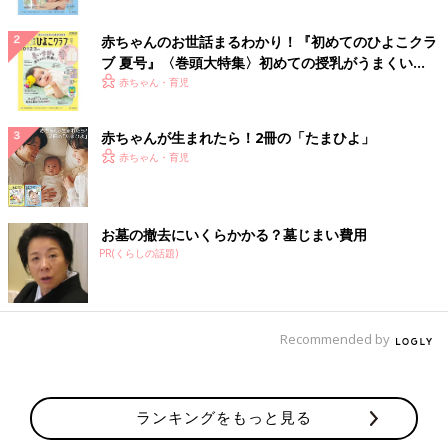
赤ちゃんのお世話まるわかり！『初めてのひよこクラ
ブ 夏号』〈巻頭大特集〉初めての授乳がうまくい
く！ おっぱい・ミルクの基本と夏のトラブル 解決テ
赤ちゃん・育児
ク
赤ちゃんが生まれたら！2冊の「たまひよ」
赤ちゃん・育児
お墓の撤去にいくらかかる？墓じまい費用
PR(くらしの話題)
Recommended by
ランキングをもっと見る