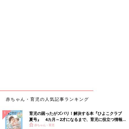
赤ちゃん・育児の人気記事ランキング
育児の困ったがズバリ！解決する本『ひよこクラブ
夏号』 4カ月～2才になるまで、育児に役立つ情報が
いっぱい！
赤ちゃん・育児