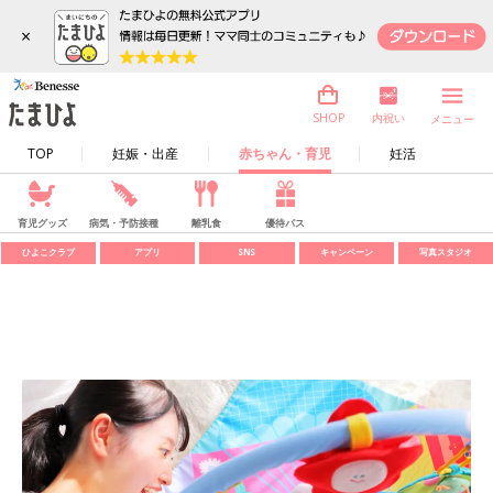
×
内祝い
SHOP
メニュー
TOP
妊娠・出産
赤ちゃん・育児
妊活
育児グッズ
病気・予防接種
離乳食
優待パス
ひよこクラブ
アプリ
SNS
キャンペーン
写真スタジオ