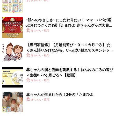
赤ちゃん・育児
“肌へのやさしさ” にこだわりたい！ ママ・パパが選
ぶおむつグッズ8選【たまひよ 赤ちゃんグッズ大賞
2026】
赤ちゃん・育児
【専門家監修】【月齢別遊び・０～１カ月ごろ】 た
くさん語りかけながら、いっぱい触れてスキンシップ
遊びを
赤ちゃん・育児
赤ちゃんの脳と筋肉を刺激する！ねんねのころの遊び
＜生後0～2ヶ月ごろ＞【動画】
赤ちゃん・育児
赤ちゃんが生まれたら！2冊の「たまひよ」
赤ちゃん・育児