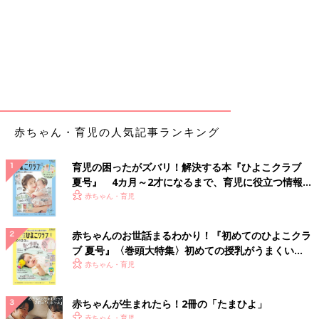
赤ちゃん・育児の人気記事ランキング
育児の困ったがズバリ！解決する本『ひよこクラブ
夏号』 4カ月～2才になるまで、育児に役立つ情報が
いっぱい！
赤ちゃん・育児
赤ちゃんのお世話まるわかり！『初めてのひよこクラ
ブ 夏号』〈巻頭大特集〉初めての授乳がうまくい
く！ おっぱい・ミルクの基本と夏のトラブル 解決テ
赤ちゃん・育児
ク
赤ちゃんが生まれたら！2冊の「たまひよ」
赤ちゃん・育児