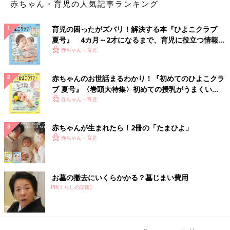
赤ちゃん・育児の人気記事ランキング
育児の困ったがズバリ！解決する本『ひよこクラブ
夏号』 4カ月～2才になるまで、育児に役立つ情報が
いっぱい！
赤ちゃん・育児
赤ちゃんのお世話まるわかり！『初めてのひよこクラ
ブ 夏号』〈巻頭大特集〉初めての授乳がうまくい
く！ おっぱい・ミルクの基本と夏のトラブル 解決テ
赤ちゃん・育児
ク
赤ちゃんが生まれたら！2冊の「たまひよ」
赤ちゃん・育児
お墓の撤去にいくらかかる？墓じまい費用
PR(くらしの話題)