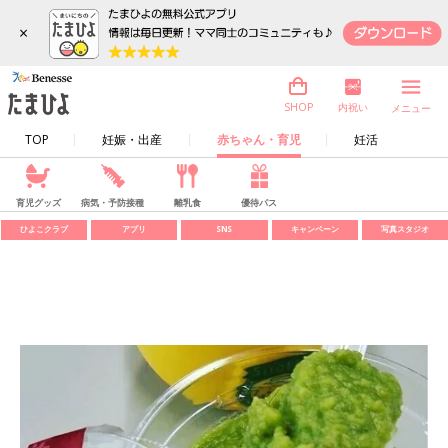
×
内祝い
SHOP
メニュー
TOP
妊娠・出産
赤ちゃん・育児
妊活
育児グッズ
病気・予防接種
離乳食
優待パス
ひよこクラブ
アプリ
SNS
キャンペーン
写真スタジオ