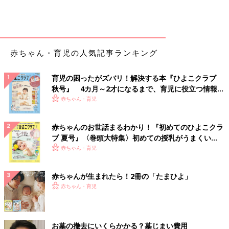
赤ちゃん・育児の人気記事ランキング
育児の困ったがズバリ！解決する本『ひよこクラブ
秋号』 4カ月～2才になるまで、育児に役立つ情報が
いっぱい！
赤ちゃん・育児
赤ちゃんのお世話まるわかり！『初めてのひよこクラ
ブ 夏号』〈巻頭大特集〉初めての授乳がうまくい
く！ おっぱい・ミルクの基本と夏のトラブル 解決テ
赤ちゃん・育児
ク
赤ちゃんが生まれたら！2冊の「たまひよ」
赤ちゃん・育児
お墓の撤去にいくらかかる？墓じまい費用