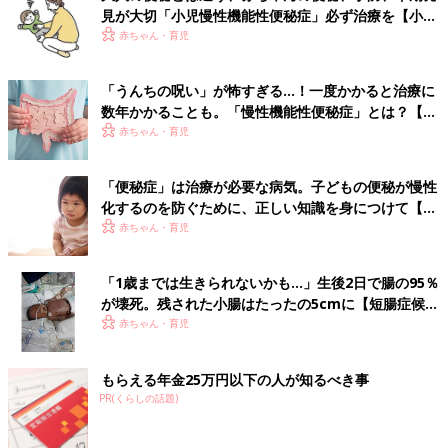
見が大切「小児慢性機能性便秘症」必ず治療を【小児
科医】
赤ちゃん・育児
「うんちの呪い」が怖すぎる…！一度かかると治療に
数年かかることも。「慢性機能性便秘症」とは？【専
門医】
赤ちゃん・育児
「便秘症」は治療が必要な病気。子どもの便秘が慢性
化するのを防ぐために、正しい知識を身につけて【専
門医】
赤ちゃん・育児
「1歳までは生きられないかも…」生後2日で腸の95％
が壊死。残された小腸はたったの5cmに【短腸症候
群・体験談】
赤ちゃん・育児
もらえる年金25万円以下の人が知るべき事
PR(くらしの話題)