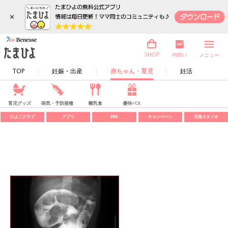
×
内祝い
SHOP
メニュー
TOP
妊娠・出産
赤ちゃん・育児
妊活
育児グッズ
病気・予防接種
離乳食
優待パス
ひよこクラブ
アプリ
SNS
キャンペーン
写真スタジオ