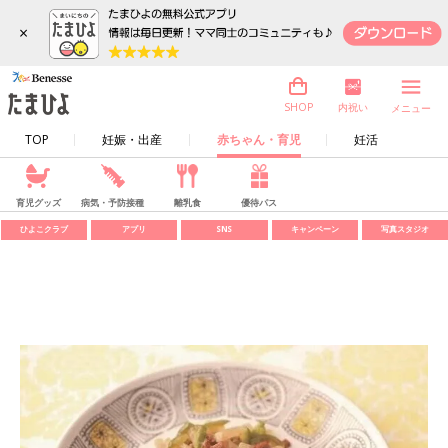
×
内祝い
SHOP
メニュー
TOP
妊娠・出産
赤ちゃん・育児
妊活
育児グッズ
病気・予防接種
離乳食
優待パス
ひよこクラブ
アプリ
SNS
キャンペーン
写真スタジオ