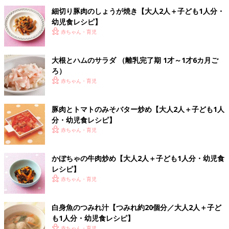
細切り豚肉のしょうが焼き【大人2人＋子ども1人分・
幼児食レシピ】
赤ちゃん・育児
大根とハムのサラダ （離乳完了期 1才～1才6カ月ご
ろ）
赤ちゃん・育児
豚肉とトマトのみそバター炒め【大人2人＋子ども1人
分・幼児食レシピ】
赤ちゃん・育児
かぼちゃの牛肉炒め【大人2人＋子ども1人分・幼児食
レシピ】
赤ちゃん・育児
白身魚のつみれ汁【つみれ約20個分／大人2人＋子ど
も1人分・幼児食レシピ】
赤ちゃん・育児