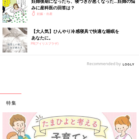
妊婦後期になったら、寝つきが悪くなった…妊婦の悩
みに産科医の回答は？
妊娠・出産
【大人気】ひんやり冷感寝具で快適な睡眠を
あなたに。
PR(アイリスプラザ)
Recommended by
特集
【ワクチン接種できるものも】妊婦の感染症対策、知ってお