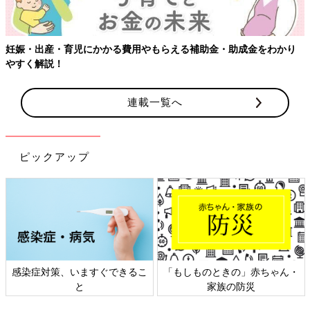
わかり
連載一覧へ
ピックアップ
ちゃん・
日本外来小児科学会リーフレッ
六星占術 細木かおりさ
ト検討会
相談