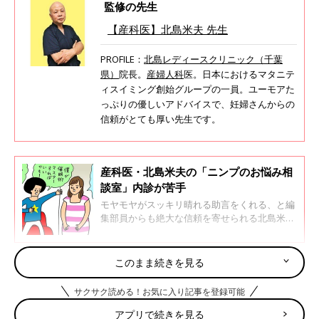
監修の先生
【産科医】北島米夫 先生
PROFILE：
北島レディースクリニック（千葉
県）
院長。
産婦人科
医。日本におけるマタニテ
ィスイミング創始グループの一員。ユーモアた
っぷりの優しいアドバイスで、妊婦さんからの
信頼がとても厚い先生です。
産科医・北島米夫の「ニンプのお悩み相
談室」内診が苦手
モヤモヤがスッキリ晴れる助言をくれる、と編
集部員からも絶大な信頼を寄せられる北島米夫
先生が、ニンプさんのお悩みをズバッと解
決！ 悩めるニンプさんに愛あるアドバイスを
お届けします。
このまま続きを見る
〈今回のお悩み〉 出生前診断は受けるべき？
サクサク読める！お気に入り記事を登録可能
40才、初めての妊娠です。「出生前診断」を受けるかどうか迷っ
アプリで続きを見る