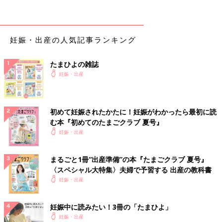
決めるのは事前の カウンセリングを受けてから
出産してから子どもの障がいをいきなり知るよりも、妊娠中に知
妊娠・出産の人気記事ランキング
っておいたほうがいいという側面もあります。妊娠中にしっかり
考えて、心の準備ができていれば、正しい知識を持って、腰を落
たまひよの雑誌
ち着けて、生まれた赤ちゃんを育てていくことができるからで
妊娠・出産
す。
まずは夫婦でしっかり気持ちを向き合わせて話し合い、不安を
感じているなら、その不安を正直に夫に伝えて、2人で事前カウ
初めて妊娠されたかたに！妊娠がわかったら最初に読
ンセリングを受けてみてはいかがでしょうか。カウンセリングで
む本『初めてのたまごクラブ 夏号』
は、検査の内容、検査結果からわかること、検査結果の確率、検
妊娠・出産
査結果の受け止め方といったことまで、ていねいに教えてもらえ
ます。実際に受けるかどうかを決めるのは、そのあとでいいんじ
ゃないでしょうか。
まるごと1冊“出産準備”の本『たまごクラブ 夏号』
〈スペシャル大特集〉夫婦で予習する 出産の教科書
妊娠・出産
〈先生から最後にひと言〉
正解はないけれど、
妊娠中に読みたい！3冊の「たまひよ」
気になるなら
妊娠・出産
まずは夫婦で