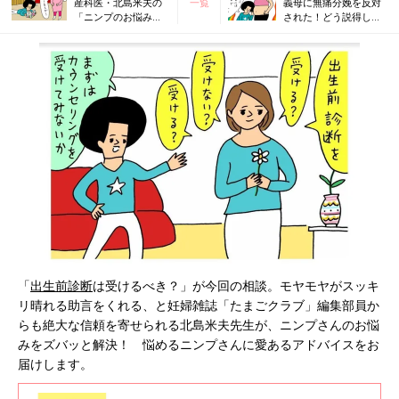
産科医・北島米夫の
一覧
義母に無痛分娩を反対
「ニンプのお悩み相
された！どう説得した
談室 」現在さかご。
らいいの？ 産科医・
帝王切開が怖い
北島米夫のニンプのお
悩み相談室
「
出生前診断
は受けるべき？」が今回の相談。モヤモヤがスッキ
リ晴れる助言をくれる、と妊婦雑誌「たまごクラブ」編集部員か
らも絶大な信頼を寄せられる北島米夫先生が、ニンプさんのお悩
みをズバッと解決！ 悩めるニンプさんに愛あるアドバイスをお
届けします。