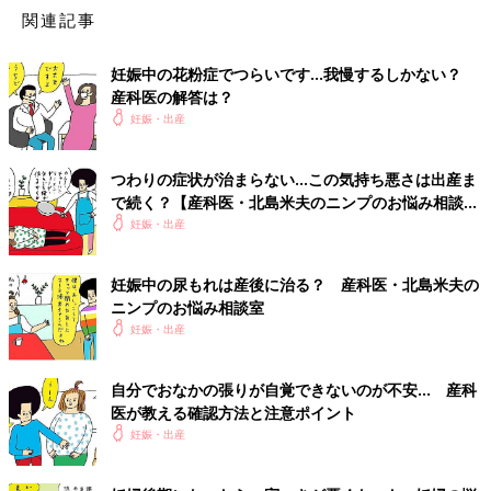
帝王切開が怖い
北島米夫のニンプのお
関連記事
悩み相談室
妊娠中の花粉症でつらいです…我慢するしかない？
産科医の解答は？
妊娠・出産
つわりの症状が治まらない…この気持ち悪さは出産ま
で続く？【産科医・北島米夫のニンプのお悩み相談
室】
妊娠・出産
妊娠中の尿もれは産後に治る？ 産科医・北島米夫の
ニンプのお悩み相談室
妊娠・出産
自分でおなかの張りが自覚できないのが不安… 産科
医が教える確認方法と注意ポイント
妊娠・出産