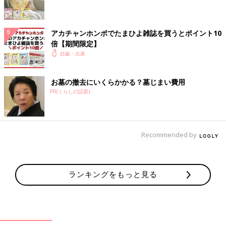
事前カウンセリングへ
産科医・北島米夫の「ニンプのお悩み相
アカチャンホンポでたまひよ雑誌を買うとポイント10
談室」妊娠中だけど全然、幸せじゃない
倍【期間限定】
妊娠・出産
モヤモヤがスッキリ晴れる助言をくれる、と編
集部員からも絶大な信頼を寄せられる北島米夫
先生が、ニンプさんのお悩みをズバッと解
お墓の撤去にいくらかかる？墓じまい費用
決！ 悩めるニンプさんに愛あるアドバイスを
PR(くらしの話題)
お届けします。
いかがでしたか？ 北島先生の相談室は「たまごクラブ」で好評
連載中。最新版は最新号をチェック！
（イラスト／花くまゆうさく 文／たまごクラブ編集部）
Recommended by
監修／北島米夫先生
参考文献：たまごクラブ2019年4月号「連載 産科医・北島米夫
のニンプのお悩み相談室」
ランキングをもっと見る
前の話
次の話
産科医・北島米夫の
一覧
義母に無痛分娩を反対
「ニンプのお悩み相
された！どう説得した
談室 」現在さかご。
らいいの？ 産科医・