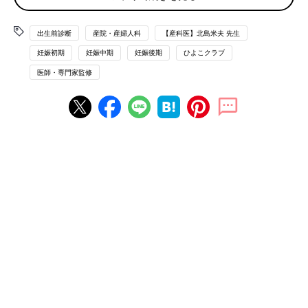
ています。通っている産院でNIPT（母体血
胎児
染色体検査）と
羊水検査、どちらも受けられるようです。夫は「念のため受けた
ら？」といいますが、もし陽性の結果が出たときにどうすればい
出生前診断
産院・産婦人科
【産科医】北島米夫 先生
いのかわからないので迷っています。（妊娠3カ月のニンプよ
妊娠初期
妊娠中期
妊娠後期
ひよこクラブ
り）
医師・専門家監修
本人の考え方しだいだけど 気になるなら検討しても
出生前診断を受けるかどうかは、考え方しだいです。4
0才
を過
ぎたら受けたほうがいいというものではないし、受けなくても何
事もなく出産している人もたくさんいます。40才の妊婦さんから
ダウン症の赤ちゃんが生まれる確率は80～100分の1ですが、そ
れを多いと考えるのか、少ないと考えるのかにもよるでしょう。
ただ、気になるなら、受けるというのも選択肢の一つです。受
けずにいて、今日はポジティブな気持ちでも、明日になったら心
配でしかたない…というように、感情の波にのまれて、出産の日
までずっと悩むことになるくらいなら検討してみては。
NIPTなら採血だけなので体に負担がないし、そこでもさらに
心配な結果が出たら、羊水検査に進んでいってもいいのかもしれ
ません。