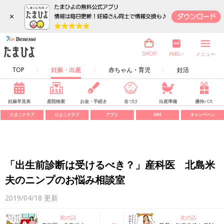
×
内祝い
SHOP
メニュー
TOP
妊娠・出産
赤ちゃん・育児
妊活
妊娠早見表
産院検索
お金・手続き
名づけ
出産準備
優待パス
たまごクラブ
ひよこクラブ
アプリ
SNS
キャンペーン
「出生前診断は受けるべき？」産科医 北島米
夫のニンプのお悩み相談室
2019/04/18
更新
前の話
次の話