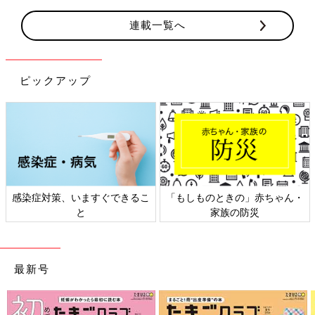
連載一覧へ
ピックアップ
・
日本外来小児科学会リーフレッ
六星占術 細木かおりさんの人
ト検討会
相談
最新号