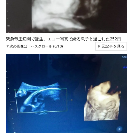
緊急帝王切開で誕生。エコー写真で綴る息子と過ごした252日
▼
次の画像は下へスクロール (6/10)
▶
元記事を見る