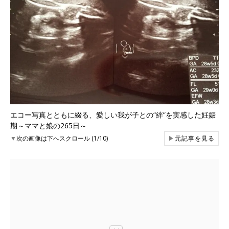
エコー写真とともに綴る、愛しい我が子との“絆”を実感した妊娠
期～ママと娘の265日～
▼
次の画像は下へスクロール (1/10)
▶
元記事を見る