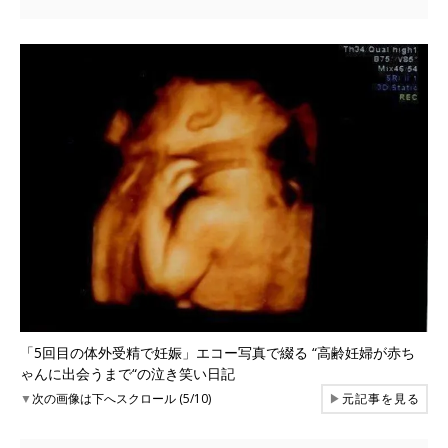
「5回目の体外受精で妊娠」エコー写真で綴る “高齢妊婦が赤ち
ゃんに出会うまで“の泣き笑い日記
▼
次の画像は下へスクロール (5/10)
▶
元記事を見る