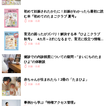
初めて妊娠されたかたに！妊娠がわかったら最初に読
む本『初めてのたまごクラブ 夏号』
妊娠・出産
育児の困ったがズバリ！解決する本『ひよこクラブ
秋号』 4カ月～2才になるまで、育児に役立つ情報が
いっぱい！
妊娠・出産
健診での内診頻度についての疑問－”まいにちのたま
ひよ”の体験談
妊娠・出産
赤ちゃんが生まれたら！2冊の「たまひよ」
妊娠・出産
事例から学ぶ『特権アクセス管理』