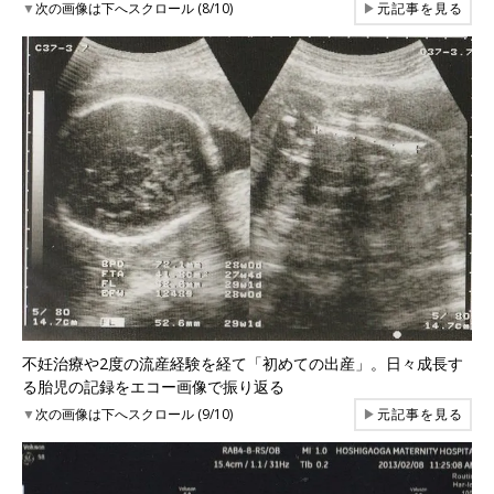
▼
次の画像は下へスクロール (8/10)
▶
元記事を見る
不妊治療や2度の流産経験を経て「初めての出産」。日々成長す
る胎児の記録をエコー画像で振り返る
▼
次の画像は下へスクロール (9/10)
▶
元記事を見る