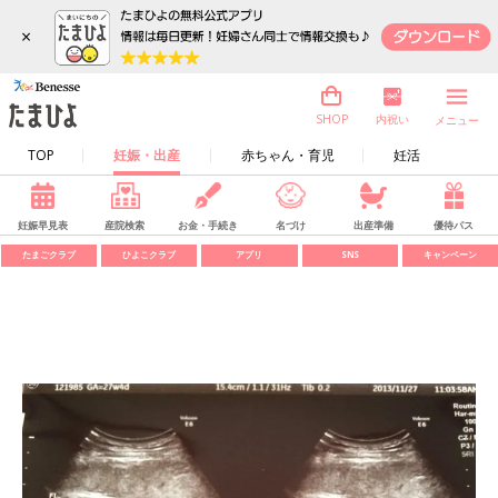
×
内祝い
SHOP
メニュー
TOP
妊娠・出産
赤ちゃん・育児
妊活
妊娠早見表
産院検索
お金・手続き
名づけ
出産準備
優待パス
たまごクラブ
ひよこクラブ
アプリ
SNS
キャンペーン