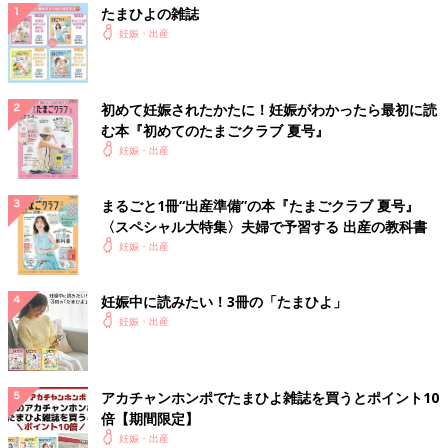
たまひよの雑誌
妊娠・出産
初めて妊娠されたかたに！妊娠がわかったら最初に読
む本『初めてのたまごクラブ 夏号』
妊娠・出産
まるごと1冊“出産準備”の本『たまごクラブ 夏号』
〈スペシャル大特集〉夫婦で予習する 出産の教科書
妊娠・出産
妊娠中に読みたい！3冊の「たまひよ」
妊娠・出産
アカチャンホンポでたまひよ雑誌を買うとポイント10
倍【期間限定】
妊娠・出産