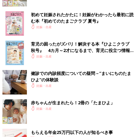
初めて妊娠されたかたに！妊娠がわかったら最初に読
む本『初めてのたまごクラブ 夏号』
妊娠・出産
育児の困ったがズバリ！解決する本『ひよこクラブ
秋号』 4カ月～2才になるまで、育児に役立つ情報が
いっぱい！
妊娠・出産
健診での内診頻度についての疑問－”まいにちのたま
ひよ”の体験談
妊娠・出産
赤ちゃんが生まれたら！2冊の「たまひよ」
妊娠・出産
もらえる年金25万円以下の人が知るべき事