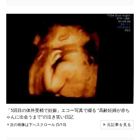
「5回目の体外受精で妊娠」エコー写真で綴る “高齢妊婦が赤ち
ゃんに出会うまで“の泣き笑い日記
▼
次の画像は下へスクロール (5/10)
▶
元記事を見る