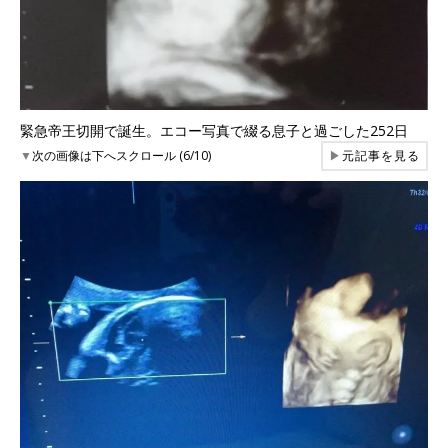
緊急帝王切開で誕生。エコー写真で綴る息子と過ごした252日
▼
次の画像は下へスクロール (6/10)
▶
元記事を見る