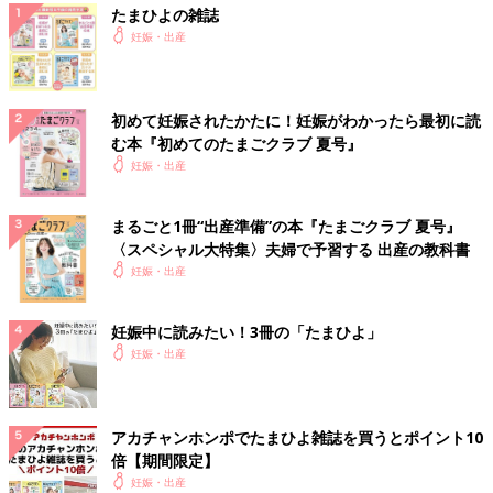
たまひよの雑誌
妊娠・出産
初めて妊娠されたかたに！妊娠がわかったら最初に読
む本『初めてのたまごクラブ 夏号』
妊娠・出産
まるごと1冊“出産準備”の本『たまごクラブ 夏号』
〈スペシャル大特集〉夫婦で予習する 出産の教科書
妊娠・出産
妊娠中に読みたい！3冊の「たまひよ」
妊娠・出産
アカチャンホンポでたまひよ雑誌を買うとポイント10
倍【期間限定】
妊娠・出産