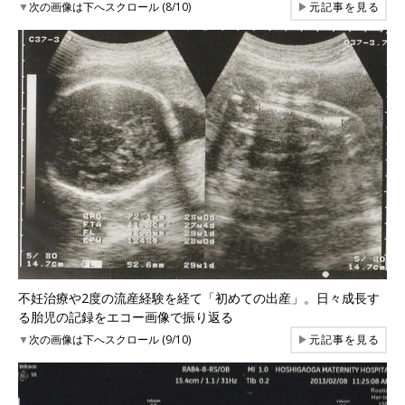
▼
次の画像は下へスクロール (8/10)
▶
元記事を見る
不妊治療や2度の流産経験を経て「初めての出産」。日々成長す
る胎児の記録をエコー画像で振り返る
▼
次の画像は下へスクロール (9/10)
▶
元記事を見る