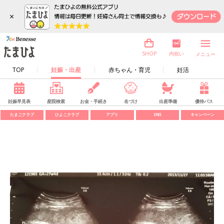
×
内祝い
SHOP
メニュー
TOP
妊娠・出産
赤ちゃん・育児
妊活
妊娠早見表
産院検索
お金・手続き
名づけ
出産準備
優待パス
たまごクラブ
ひよこクラブ
アプリ
SNS
キャンペーン