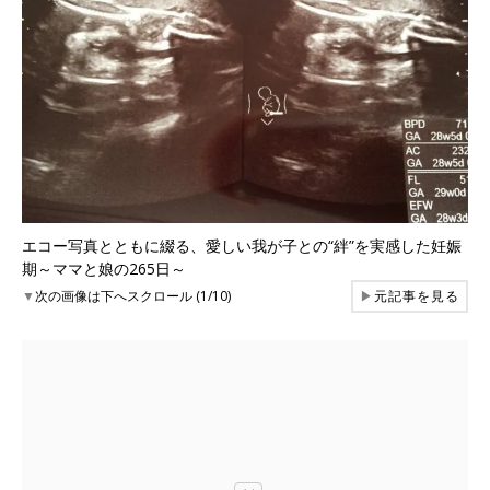
エコー写真とともに綴る、愛しい我が子との“絆”を実感した妊娠
期～ママと娘の265日～
▼
次の画像は下へスクロール (1/10)
▶
元記事を見る