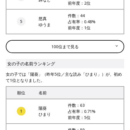
前年度：2位
件数：44
悠真
5
占有率：0.48%
ゆうま
前年度：1位
100位まで見る
女の子の名前ランキング
女の子では「陽葵」（昨年5位／主な読み「ひまり」）が、初め
て1位となりました。
順位
名前
件数：63
陽葵
1
占有率：0.71%
ひまり
前年度：5位
件数：59