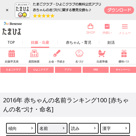
×
内祝い
SHOP
メニュー
TOP
妊娠・出産
赤ちゃん・育児
妊活
妊娠早見表
産院検索
お金・手続き
名づけ
出産準備
優待パス
たまごクラブ
ひよこクラブ
アプリ
SNS
キャンペーン
2016年 赤ちゃんの名前ランキング100 [赤ちゃ
んの名づけ・命名]
傾向
名前
読み
漢字