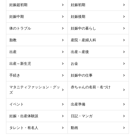
妊娠超初期
妊娠初期
妊娠中期
妊娠後期
体のトラブル
妊娠中の暮らし
胎教
産院・産婦人科
出産
出産～産後
出産～新生児
お金
手続き
妊娠中の仕事
マタニティファッション・グッ
赤ちゃんの名前・名づけ
ズ
イベント
出産準備
妊娠・出産体験談
日記・マンガ
タレント・有名人
動画