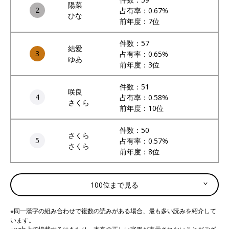
陽菜
2
占有率：0.67%
ひな
前年度：7位
件数：57
結愛
3
占有率：0.65%
ゆあ
前年度：3位
件数：51
咲良
4
占有率：0.58%
さくら
前年度：10位
件数：50
さくら
5
占有率：0.57%
さくら
前年度：8位
100位まで見る
※同一漢字の組み合わせで複数の読みがある場合、最も多い読みを紹介して
います。