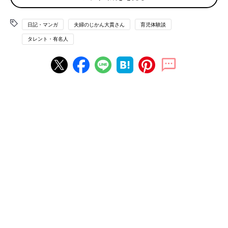
て手洗いやトイレが必要なのかと説得します。
機嫌がいいときはしぶしぶ「わかったよ…」と言って聞いてくれ
日記・マンガ
夫婦のじかん大貫さん
育児体験談
ることもあるのですが、まぁまずそんなにスムーズにいくことは
タレント・有名人
ありません。
次に、教室に行けば楽しいことがたくさんあるよ！ということを
力説します。
お友だちもいるし、おもちゃも絵本もあるし、先生もいるしと、
思いつく楽しそうなことをとにかく羅列し、そのためには手洗い
とトイレを頑張ろうねと促します。
ここで理解してくれることもありますが、だったら手洗いなんか
しなくてもすぐに教室に行きたい！と駄々をこねることが大半で
す。
こんなふうに説得してもダメな場合は、もう最終手段としては無
理矢理連行するということになってしまいます。
なるべくなら無理矢理という手段は使いたくありません。
泣きわめいてしまうことも多いですし、こちらの体力的にもしん
どいですし、第一に、ちゃんと話を理解した上で行動してほしい
という気持ちがあるからです。