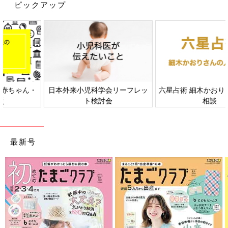
ピックアップ
日本外来小児科学会リーフレッ
六星占術 細木かおりさんの人生
ト検討会
相談
＜Amazonで詳しく見る＞
Amazonで見る
最新号
前の話
次の話
息子、初めての
一覧
「魔の2歳児」を終えて
「嘘」。しかしその
みて[夫婦のじかん大貫
真相に仰天！？[夫婦
さんのママ芸人日記
のじかん大貫さんの
#100]
ママ芸人日記#98]