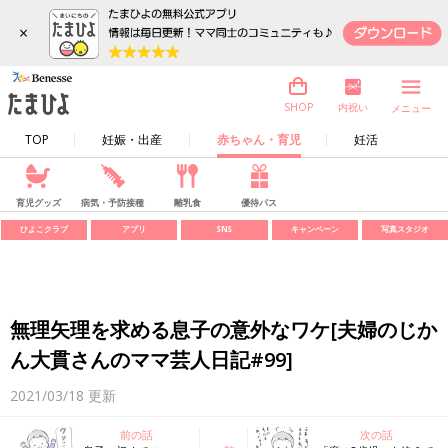
×
内祝い
SHOP
メニュー
TOP
妊娠・出産
赤ちゃん・育児
妊活
育児グッズ
病気・予防接種
離乳食
優待パス
ひよこクラブ
アプリ
SNS
キャンペーン
写真スタジオ
無理矢理を求める息子の意外なワケ[夫婦のじか
ん大貫さんのママ芸人日記#99]
2021/03/18
更新
前の話
次の話