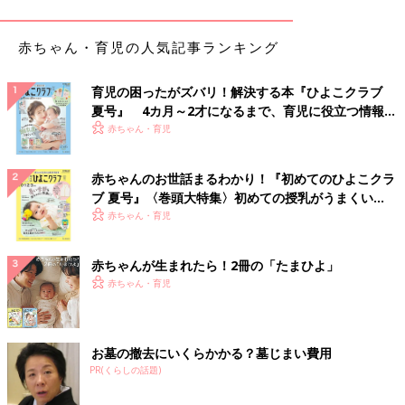
とは言え、やはりどんなに頑張ってもダメなときはダメ。
赤ちゃん・育児の人気記事ランキング
仕方なく息子に選択させることにしました。
育児の困ったがズバリ！解決する本『ひよこクラブ
「これ以上イヤイヤしてるんだったら無理矢理連れてっちゃう
夏号』 4カ月～2才になるまで、育児に役立つ情報が
よ？無理矢理なのと、自分でちゃんと行くのとどっちがいい
いっぱい！
赤ちゃん・育児
の？」
赤ちゃんのお世話まるわかり！『初めてのひよこクラ
どうにか自主的に行動してほしい。
ブ 夏号』〈巻頭大特集〉初めての授乳がうまくい
そんな思いから、無理矢理よりは自分で行った方がいいよねとい
く！ おっぱい・ミルクの基本と夏のトラブル 解決テ
赤ちゃん・育児
う誘導じみた質問をしました。
ク
赤ちゃんが生まれたら！2冊の「たまひよ」
すると息子は
赤ちゃん・育児
「無理矢理！無理矢理がいい！！」
と即答。
お墓の撤去にいくらかかる？墓じまい費用
PR(くらしの話題)