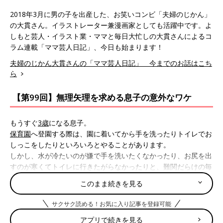
2018年3月に男の子を出産した、お笑いコンビ「夫婦のじかん」
の大貫さん。イラストレーター兼漫画家としても活躍中です。よ
しもと芸人・イラスト業・ママと毎日大忙しの大貫さんによるコ
ラム連載「ママ芸人日記」、今日も始まります！
夫婦のじかん大貫さんの「ママ芸人日記」 今までのお話はこち
ら
【第99回】無理矢理を求める息子の意外なワケ
もうすぐ
3歳
になる息子。
保育園
へ登園する際は、園に着いてから手を洗ったりトイレでお
しっこをしたりといろいろとやることがあります。
しかし、水が冷たいのが嫌で手を洗いたくなかったり、お尻を出
すのが寒くてトイレに行きたがらなかったりと、難関だらけの毎
朝。
このまま続きを見る
そんなある日、またいつものように手洗いやトイレを拒否して、
サクサク読める！お気に入り記事を登録可能
なかなか教室へ行こうとしない息子。
アプリで続きを見る
こういうときは、まずはちゃんと目を見てきちんと伝え、どうし