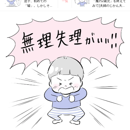
息子、初めての
一覧
「魔の2歳児」を終えて
「嘘」。しかしその
みて[夫婦のじかん大貫
真相に仰天！？[夫婦
さんのママ芸人日記
のじかん大貫さんの
#100]
ママ芸人日記#98]