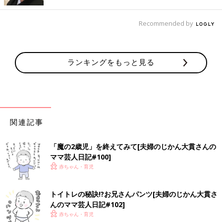
……なんで？
「無理矢理じゃ…やだよね？無理矢理じゃないほうがいいよ
Recommended by
ね？」
と聞いてみても、
ランキングをもっと見る
「無理矢理！」
と両手を広げて抱っこを要求する息子。
どうやら、「無理矢理」＝「やってもらえる」という解釈をして
関連記事
いるようです。
自分で行くか、抱っこで行くかの違いくらいに思っている息子
「魔の2歳児」を終えてみて[夫婦のじかん大貫さんの
は、「無理矢理！」と連呼しながらひたすら抱っこの要求を続け
ママ芸人日記#100]
ます……。
赤ちゃん・育児
その後も、抱っこをして欲しい場面で「無理矢理！」が発動する
トイトレの秘訣!?お兄さんパンツ[夫婦のじかん大貫さ
ように……。
んのママ芸人日記#102]
ちょっと意味が違うんだけどな、と思いながらも、その様子がか
赤ちゃん・育児
わいらしくついつい抱っこしてしまうダメ母なのでした……。