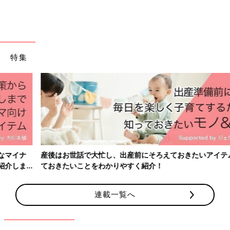
吉本興業所属／夫婦お笑いコンビ「夫婦のじかん」の嫁担当。イ
ラストレーターとしても活動中。相方は元・トンファー山西章
博。息子（2018.3生）と夫との3人暮らし。2019年3月にコミッ
クエッセイ「母ハハハ！」（PARCO出版）を発売。
・「夫婦のじかん」YouTubeチャンネル
特集
産後はお世話で大忙し、出産前にそろえておきたいアイテム、知っ
ておきたいことをわかりやすく紹介！
連載一覧へ