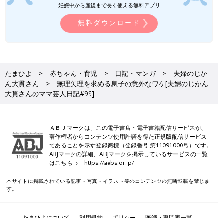
妊娠中から産後まで長く使える無料アプリ
無料ダウンロード
たまひよ
赤ちゃん・育児
日記・マンガ
夫婦のじか
ん大貫さん
無理矢理を求める息子の意外なワケ[夫婦のじかん
大貫さんのママ芸人日記#99]
ＡＢＪマークは、この電子書店・電子書籍配信サービスが、
著作権者からコンテンツ使用許諾を得た正規版配信サービス
であることを示す登録商標（登録番号 第11091000号）です。
ABJマークの詳細、ABJマークを掲示しているサービスの一覧
はこちら→
https://aebs.or.jp/
本サイトに掲載されている記事・写真・イラスト等のコンテンツの無断転載を禁じま
す。
たまひよについて
利用規約
ポリシー
医師・専門家一覧