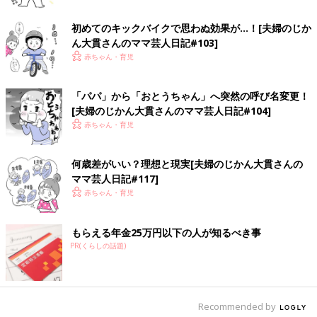
初めてのキックバイクで思わぬ効果が…！[夫婦のじか
ん大貫さんのママ芸人日記#103]
ついに到来！「ママかわいい」期！[夫婦
赤ちゃん・育児
のじかん大貫さんのママ芸人日記#93]
2018年3月に男の子を出産した、お笑いコンビ
「パパ」から「おとうちゃん」へ突然の呼び名変更！
「夫婦のじかん」の大貫さん。イラストレータ
[夫婦のじかん大貫さんのママ芸人日記#104]
ー兼漫画家としても活躍中です。よしもと芸
赤ちゃん・育児
人・イラスト業・ママと毎日大忙しの大貫さん
によるのコラム連載「ママ芸人日記」今日も始
夫婦のじかん大貫さん プロフィール
まります！
何歳差がいい？理想と現実[夫婦のじかん大貫さんの
ママ芸人日記#117]
赤ちゃん・育児
もらえる年金25万円以下の人が知るべき事
PR(くらしの話題)
Recommended by