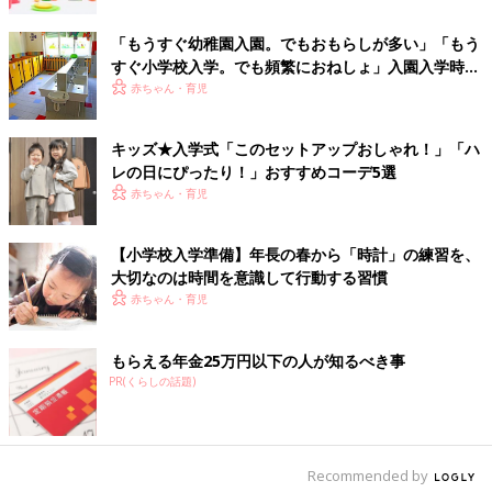
取材・文／麻生珠恵
「もうすぐ幼稚園入園。でもおもらしが多い」「もう
取材協力／こどもちゃれんじ
すぐ小学校入学。でも頻繁におねしょ」入園入学時期
の「トイレが心配…」どうすれば？【専門家】
赤ちゃん・育児
※文中のコメントは口コミサイト「ウィメンズパーク」の投稿か
らの抜粋です
キッズ★入学式「このセットアップおしゃれ！」「ハ
レの日にぴったり！」おすすめコーデ5選
先輩ママに聞いた！ 小学校入学までに
赤ちゃん・育児
やっておいたほうがいいこと
年中さんも終わりに近づくと、入学準備を意識
【小学校入学準備】年長の春から「時計」の練習を、
し始めるママやパパもいるのではないでしょう
か。しかし時代と共に、入学準備で必要とされ
大切なのは時間を意識して行動する習慣
ることが変わってきているのをご存じです
赤ちゃん・育児
か？ 年中さんから始める入学準備について考
えてみましょう。
前の話
次の話
もらえる年金25万円以下の人が知るべき事
「withコロナ」は
一覧
保護者からの質問NO.1
PR(くらしの話題)
「withネット」の時
は「うちの子、いつ変
代 「勉強する習慣
わりますか？」。我が
や学習の遅れが取り
子がやる気になるのは
戻せるのか不安」と
いつ？成長の変化を見
いう人へ―子どもの
逃さない方法は？子ど
ネット利用を考える
ものやる気を引き出す
Recommended by
Webシンポジウム
塾の塾長に聞く