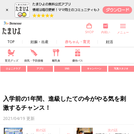
×
内祝い
SHOP
メニュー
TOP
妊娠・出産
赤ちゃん・育児
妊活
育児グッズ
病気・予防接種
離乳食
優待パス
ひよこクラブ
アプリ
SNS
キャンペーン
写真スタジオ
入学前の1年間、進級したての今がやる気を刺
激するチャンス！
2021/04/19
更新
前の話
次の話