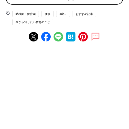
な？
幼稚園・保育園
仕事
4歳～
おすすめ記事
●小学校で毎日、宿題が出るのですが、ひらがなのプリント1枚だ
けでグズグズ泣いて30分もかかります。先日は、算数のドリルを
今から知りたい教育のこと
学校に忘れてきて、宿題が2倍に！ ギャーギャー泣き叫ぶの
で、励ましたら「うるさい！」と言われ、ますます泣かれまし
た。自宅学習の習慣がついていれば、もっとスムーズだったか
も。
●息子は算数の問題を見て、すぐに「わからない」と言い、自分
で考えようとしません。調べ学習の宿題も「何を調べていいかわ
からない」と言い、「自分で“なぜ？”“どうして？”と思ったこと
を調べればいいんだよ」と伝えたら、「それがわからない」と言
います。思い返せば幼稚園の時から、自分で考えず「どうしたら
いいの？」と私を頼っていました。自分で考えさせる習慣を、も
っとつけておけばよかった！
体験談のような習慣をつけるのは、実は時間がかかるもの。その
ため年長さんになった今から取り組むことが大切です。