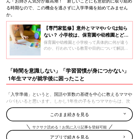
ん・お姉さん気分が最高潮！ 新しいことにも意欲的に取り組め
る時期なので、この機会を逃さずに入学準備を始めてみません
か。
【専門家監修】意外とママやパパは知ら
ない？ 小学校は、保育園や幼稚園とどう
違う？
保育園や幼稚園と小学校って具体的に何が違う
のか、行われている教育や目的について解説し
ます。
「時間を意識しない」「学習習慣が身につかない」
1年生ママが就学後に困ったこと
「入学準備」というと、国語や算数の基礎を中心に教えるママや
パパもいると思います。しかし1年生の子をもつママからは、次
のような声も。
このまま続きを見る
●娘は、時間を意識して動けません。食事も着替えもマイペー
サクサク読める！お気に入り記事を登録可能
ス。学校でも、先生に注意されています。
幼稚園
の時から、私も
言い聞かせてはいたのですが…。もっといい方法はあったのか
アプリで続きを見る