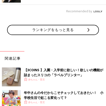
小学1年生から宿題が出るので、年長さんから、少しずつ机に向
かう習慣をつけておきましょう。子どもが好きなデスクシートな
Recommended by
どを敷くと、喜んで机に向かう子も。
４．探求心を引き出し、自分で考える力を伸ばす
ランキングをもっと見る
入学準備でぜひ取り入れてほしいのが、「探求心を引き出し、自
分で考える力を伸ばす」ことです。2020年度の教育改革に伴
い、今、小学校では自分で「なぜ?」を見つけて、考えることを
重視した「課題解決型授業」が取り入れられています。好奇心旺
盛な年長さんは、実はこうした力を伸ばすのに最適な時期。植物
関連記事
のお世話をして「なぜ？」を見つけたり、ゲームなどを通して根
気よく考える力をつけましょう。
【3COINS 】入園・入学前に欲しい！欲しいの機能が
なかには「年長さんになったばかりなのに、もう入学準備？」と
詰まったスリコの「ラベルプリンター」
思ったママやパパもいるかも知れません。しかし年長さんの１年
赤ちゃん・育児
はあっという間です。
園行事があるほか、ランドセルを選びに行ったり、小学校見学や
年中さんの今だからこそチェックしておきたい！ 小
就学時健診など予定がいっぱいです。「あれも教えないと！ こ
学校生活で起こる変化って？
れも教えないと！」とあせる前に、春から余裕をもって入学準備
赤ちゃん・育児
を進めてみてはいかがでしょうか。