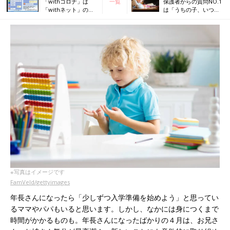
「withコロナ」は
一覧
保護者からの質問NO.1
「withネット」の時
は「うちの子、いつ変
代 「勉強する習慣
わりますか？」。我が
や学習の遅れが取り
子がやる気になるのは
戻せるのか不安」と
いつ？成長の変化を見
いう人へ―子どもの
逃さない方法は？子ど
ネット利用を考える
ものやる気を引き出す
Webシンポジウム
塾の塾長に聞く
Part3―
※写真はイメージです
FamVeld/gettyimages
年長さんになったら「少しずつ入学準備を始めよう」と思ってい
るママやパパもいると思います。しかし、なかには身につくまで
時間がかかるものも。年長さんになったばかりの４月は、お兄さ