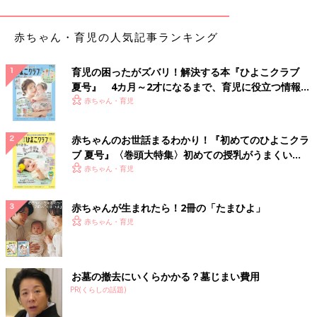
年長さんの春から始めたい入学準備４つのこと
赤ちゃん・育児の人気記事ランキング
入学準備というと「あれも！ これも！」と考えてあせってしま
うこともあります。そんな時は、身につくまでに時間がかかる、
育児の困ったがズバリ！解決する本『ひよこクラブ
次の４つのことから始めてみましょう。
夏号』 4カ月～2才になるまで、育児に役立つ情報が
１．ひらがなが正しく書ける
いっぱい！
赤ちゃん・育児
小学校に入学すると、すぐに自分でプリントに名前を書いたり、
赤ちゃんのお世話まるわかり！『初めてのひよこクラ
連絡帳に明日の持ち物を書いたりします。そのためひらがなは書
ブ 夏号』〈巻頭大特集〉初めての授乳がうまくい
けるようにしておきましょう。鏡文字や書き順が正しいかも確認
く！ おっぱい・ミルクの基本と夏のトラブル 解決テ
赤ちゃん・育児
して。
ク
２．時間を意識して行動する
赤ちゃんが生まれたら！2冊の「たまひよ」
赤ちゃん・育児
小学生になると休み時間の間に、トイレに行ったり、次の授業の
準備をするなど、自分で時間を意識して行動することが求められ
ます。そのため家庭でも練習しておきましょう。
お墓の撤去にいくらかかる？墓じまい費用
PR(くらしの話題)
3．自分で机に向かって勉強できる