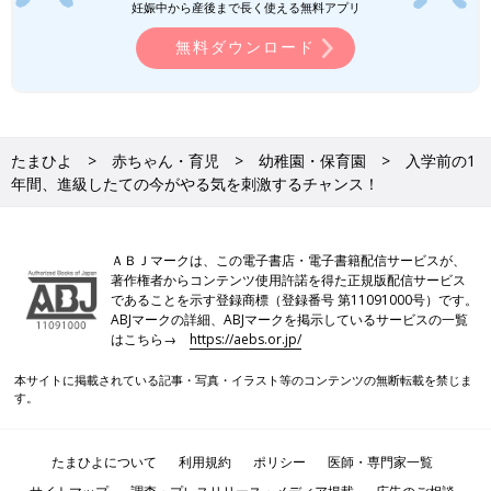
妊娠中から産後まで長く使える無料アプリ
無料ダウンロード
たまひよ
赤ちゃん・育児
幼稚園・保育園
入学前の1
年間、進級したての今がやる気を刺激するチャンス！
ＡＢＪマークは、この電子書店・電子書籍配信サービスが、
著作権者からコンテンツ使用許諾を得た正規版配信サービス
であることを示す登録商標（登録番号 第11091000号）です。
ABJマークの詳細、ABJマークを掲示しているサービスの一覧
はこちら→
https://aebs.or.jp/
本サイトに掲載されている記事・写真・イラスト等のコンテンツの無断転載を禁じま
す。
たまひよについて
利用規約
ポリシー
医師・専門家一覧