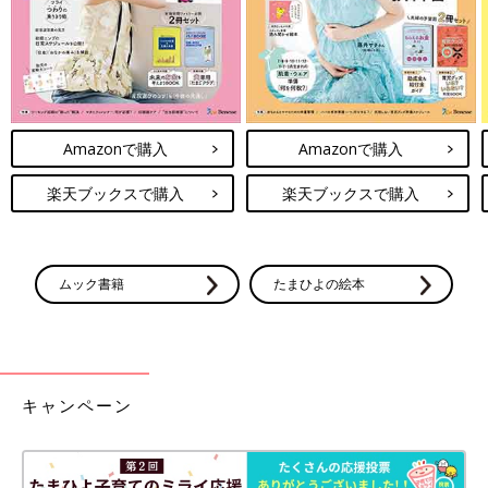
わずほっこりする育児絵日記♪
松本うち（@matsumotouchi）さんは3歳の娘
さんを育てるお母さんです。活気あふれる日常
を、やわらかなイラストで絵日記を発信してい
ます。100件以上の投稿は面白いエピソードが
たっぷり。その中から、育児の合間に読みたく
Amazonで購入
Amazonで購入
なるようなお勧めのお話を5つピックアップし
ました。
楽天ブックスで購入
楽天ブックスで購入
ムック書籍
たまひよの絵本
キャンペーン