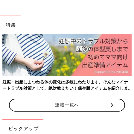
よ。ギター弾きながら歌ってくれたよ。でもね、いつもの総理じ
ゃないの』と、首をかしげます。
先生に事情を聞いたら、泊まった施設の館長の小泉さんでした。
当時の総理は小泉純一郎氏で、アイドル並の人気があったので、
特集
ギターの弾き語りの前に『どうも〜、小泉総理で〜す♪』と、登
場したらしく。
産後はお世
息子はニュースで見る小泉総理とは違う顔に戸惑ったのでしょ
ておきたい
う。
そんな息子も成人。今でも時々思い出します」
その勘の鋭さが今も残っていたら…
にまつわる体の変化は多岐にわたります。そんなマイナ
「息子が３歳くらいの頃。休日、夫に息子をまかせて買い物へ出
対策として、絶対教えたい！保存版アイテムを紹介しま
かけました。
我が家には徒歩圏内にスーパーが５軒あり、各店舗の特売商品を
巡るのが私のスタイルでした。
連載一覧へ
遊びに飽きた息子が『ママのところへ行く』と、ぐずりはじめ、
夫が『ママはフラフラしているから（失礼な！）、どこにいるか
わからない』と、言ったのですが『だいじょうぶー こっちこっ
ピックアップ
ちー』と、トコトコ歩き出して一発で私を見つけたのです。