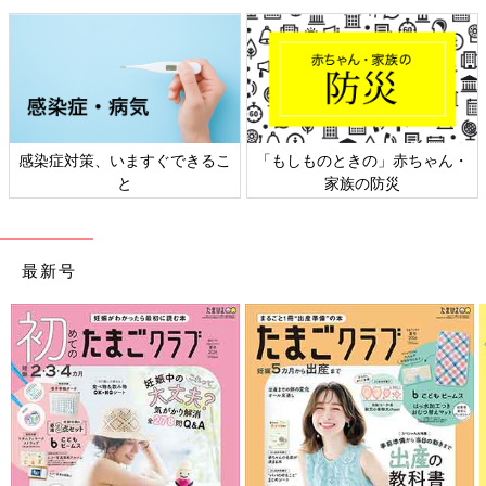
そのときの『ね、ママいたでしょ』という息子のドヤ顔は忘れら
れません。
あの勘が少しでも残っていたら、成績は少しはマシになっていた
のかなぁ」
あの頃は無我夢中で気がつかなかったけど、すごくいとおしい時
対策、いますぐできるこ
「もしものときの」赤ちゃん・
日本外
間だったと懐古する母の声が届きました。
と
家族の防災
文／和兎 尊美
最新号
■文中のコメントは口コミサイト「ウィメンズパーク」の投稿を
抜粋したものです。
面白エピソードにクスッとしちゃう！思