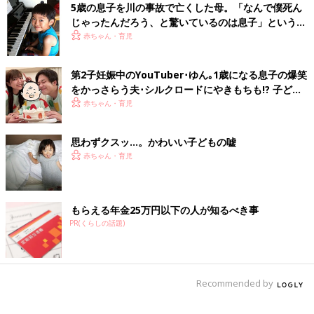
して『こっちのほうがお母さん好きだよ。お母さんね、このシー
5歳の息子を川の事故で亡くした母。「なんで僕死ん
ル大好きなのー』と、教えてくれたそうです。
じゃったんだろう、と驚いているのは息子」という夫
子どもは大学生と高校生になりました。今でも母は値引きシール
の言葉と共に事故予防活動を
赤ちゃん・育児
が大好きです（笑）」
第2子妊娠中のYouTuber･ゆん｡1歳になる息子の爆笑
をかっさらう夫･シルクロードにやきもちも!? 子ども
まるでスパイ映画!? 見事にミッションクリア
に共感できる母でありたい
赤ちゃん・育児
「耳鼻科の待合室で待っている時、猛烈にトイレへ行きたくなり
思わずクスッ…。かわいい子どもの嘘
ました。
赤ちゃん・育児
バッグを持たず、財布ひとつで来ていたため、４歳の息子に『こ
れ、大事に持っててね』と、財布を渡してトイレへ。
戻ると両手でお財布をお腹にしまい込んで周りをキョロキョロ。
しーーーーっかりお財布を守っている姿が、可愛くておかしく
もらえる年金25万円以下の人が知るべき事
て。
PR(くらしの話題)
今じゃ生意気盛りの中学生です」
オヤジギャグに戸惑い悩んだ息子
Recommended by
「年長の息子が、園のお泊まり会から帰宅したら『総理がいた