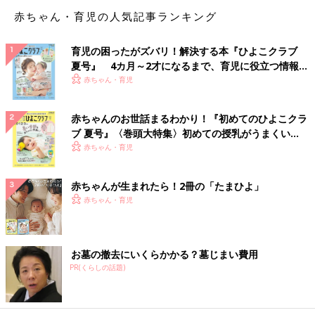
リと言ったら、娘が『あ、ビールだよ。美味しいビール持ってき
赤ちゃん・育児の人気記事ランキング
てあげようか？』と、列から見える棚を指差します。
娘の声が大きくて周りはクスクス笑っています。いらないからと
断っても、なぜか娘は引き下がらず、じゃあ持ってきてとお願い
育児の困ったがズバリ！解決する本『ひよこクラブ
夏号』 4カ月～2才になるまで、育児に役立つ情報が
しました。
いっぱい！
赤ちゃん・育児
私の好きな銘柄のビール（いつもは発泡酒ですが）500mlの６缶
を、小さなからだでヨイショヨイショと持ってきてくれました。
あとで『美味しいビールってなんで知ってるの？』と、聞いたら
赤ちゃんのお世話まるわかり！『初めてのひよこクラ
『おかあさん、あれをのむと、いつもおいしいをいっぱいいって
ブ 夏号』〈巻頭大特集〉初めての授乳がうまくい
いる』と。
く！ おっぱい・ミルクの基本と夏のトラブル 解決テ
赤ちゃん・育児
２歳とはいえ、観察眼が鋭いと感心。
ク
その夜の美味しいビールは、ひときわ美味しく感じました」
赤ちゃんが生まれたら！2冊の「たまひよ」
赤ちゃん・育児
「息子が１歳のとき、スーパーのベビーカートに乗せたまま、商
品を袋詰めしていました。すると息子がカゴからビール缶を取り
出して、両手でグビグビと飲む真似を始めました。
パパの真似してる！ と、笑っていたら、そばにいたおばちゃん
お墓の撤去にいくらかかる？墓じまい費用
が笑顔で『はい、おつまみ』と、おせんべいを置いていかれまし
PR(くらしの話題)
た。おせんべいは、家でありがたく頂きました。
小さな子どもを連れていると、人と触れ合う機会が多かったで
す。