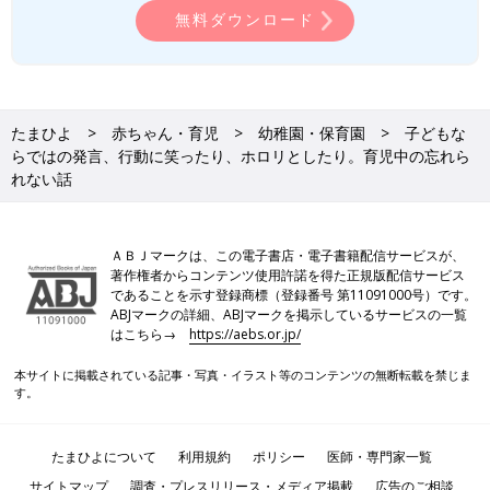
無料ダウンロード
たまひよ
赤ちゃん・育児
幼稚園・保育園
子どもな
らではの発言、行動に笑ったり、ホロリとしたり。育児中の忘れら
れない話
ＡＢＪマークは、この電子書店・電子書籍配信サービスが、
著作権者からコンテンツ使用許諾を得た正規版配信サービス
であることを示す登録商標（登録番号 第11091000号）です。
ABJマークの詳細、ABJマークを掲示しているサービスの一覧
はこちら→
https://aebs.or.jp/
本サイトに掲載されている記事・写真・イラスト等のコンテンツの無断転載を禁じま
す。
たまひよについて
利用規約
ポリシー
医師・専門家一覧
サイトマップ
調査・プレスリリース・メディア掲載
広告のご相談