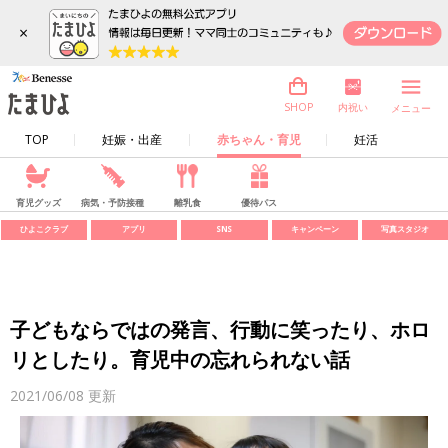
×
内祝い
SHOP
メニュー
TOP
妊娠・出産
赤ちゃん・育児
妊活
育児グッズ
病気・予防接種
離乳食
優待パス
ひよこクラブ
アプリ
SNS
キャンペーン
写真スタジオ
子どもならではの発言、行動に笑ったり、ホロ
リとしたり。育児中の忘れられない話
2021/06/08
更新