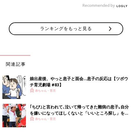
Recommended by
今はわたしがおばちゃんの立場になり、スーパーで小さな子を見
ては癒されてます」
母はそこまでポンコツではないぞ
ランキングをもっと見る
「私がポンコツなのは自覚しています。なので夫は『俺がやる
よ』が口癖。
ある日、お風呂で娘の髪を洗おうとしたらシャンプーが切れてい
ました。
関連記事
『詰め替えないと』と、言ったら、４歳の娘が小さな声で『あし
たの朝、パパにやってもらおう』
娘出産後、やっと息子と面会…息子の反応は【ツボウ
『シャンプーの詰め替えぐらいできるわい！』と、心の中で叫ん
チ育児劇場 #83】
だ母でした」
赤ちゃん・育児
母の秘密を義母にバラされた！
｢ちび｣と言われて､泣いて帰ってきた難病の息子｡自分
を嫌いになってほしくないと「いいところ探し」を続
ける母【軟骨無形成症】
赤ちゃん・育児
「上が５歳、下が
３歳
の頃。義母がふたりを連れてスーパーへ行
き、牛乳を手に取ったら、値引きシールが貼ってある牛乳を指差