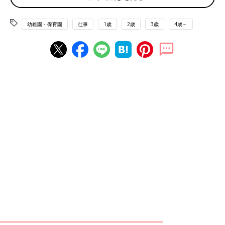
す」
不安な保育園デビューの日。優しい世間に感動
幼稚園・保育園
仕事
1歳
2歳
3歳
4歳～
「息子が
１歳
で保育園デビューの日、ベビーカーで向かっていま
した。
周囲は官公庁があるので、朝は通勤通学で多くの人が行き交いま
す。
当時、息子はバイバイがマイブーム。『あなたは皇族か？』とい
う勢いで、全方位にバイバイをします。
すると、ほとんどの方が手を振り返してくれたんです。仏頂ズラ
の高校生も現金輸送中？の警備会社のいかついお兄さんも。みん
な優しいなぁと大感激。
今は声変わりした小学生。ベビーカーを見ると、同じようにバイ
バーイって手を振ります。当時の記憶が残っているのかな」
至福の時間を見抜いていた娘＆息子
「娘が
２歳
の時、スーパーでのこと。その日は激混みで長蛇のレ
ジに並んでいました。私が『何か買い忘れた気がする』と、ポツ