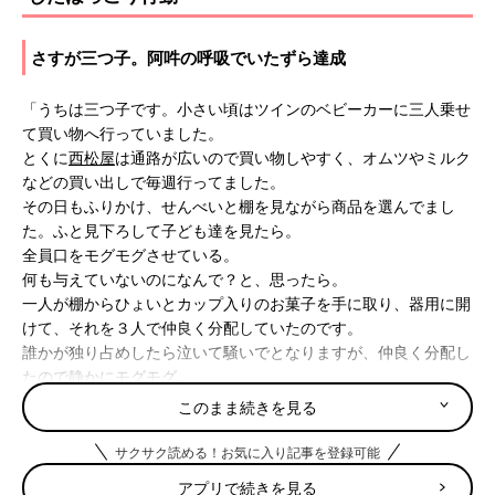
さすが三つ子。阿吽の呼吸でいたずら達成
「うちは三つ子です。小さい頃はツインのベビーカーに三人乗せ
て買い物へ行っていました。
とくに
西松屋
は通路が広いので買い物しやすく、オムツやミルク
などの買い出しで毎週行ってました。
その日もふりかけ、せんべいと棚を見ながら商品を選んでまし
た。ふと見下ろして子ども達を見たら。
全員口をモグモグさせている。
何も与えていないのになんで？と、思ったら。
一人が棚からひょいとカップ入りのお菓子を手に取り、器用に開
けて、それを３人で仲良く分配していたのです。
誰かが独り占めしたら泣いて騒いでとなりますが、仲良く分配し
たので静かにモグモグ。
その光景が微笑ましく、叱るよりも笑ってしまいました。
このまま続きを見る
レジで店員さんに空の容器を見せて事情を話したら、笑ってもら
えてこれまたひと安心。
サクサク読める！お気に入り記事を登録可能
今1
0歳
。いつでもどんなものでも必ず３人仲良く分けあってま
アプリで続きを見る