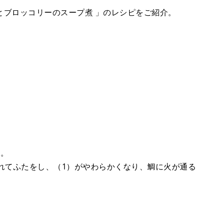
t
鯛とブロッコリーのスープ煮 」のレシピをご紹介。
e
る。
れてふたをし、（1）がやわらかくなり、鯛に火が通る