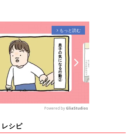
もっと読む
arrow_forward_ios
Powered by 
GliaStudios
 レシピ
M
u