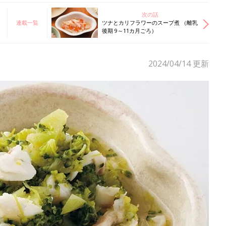
次の話
連載一覧
ツナとカリフラワーのスープ煮 （離乳
後期 9～11カ月ごろ）
2024/04/14
更新