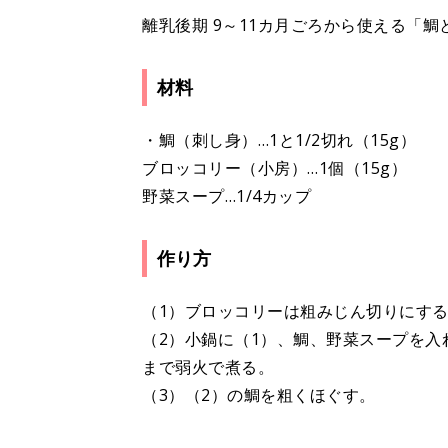
離乳後期 9～11カ月ごろから使える「
材料
・鯛（刺し身）…1と1/2切れ（15g）
ブロッコリー（小房）…1個（15g）
野菜スープ…1/4カップ
作り方
（1）ブロッコリーは粗みじん切りにす
（2）小鍋に（1）、鯛、野菜スープを入
まで弱火で煮る。
（3）（2）の鯛を粗くほぐす。