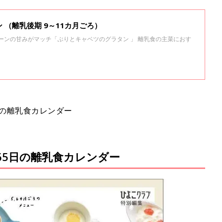
 （離乳後期 9～11カ月ごろ）
 コーンの甘みがマッチ「ぶりとキャベツのグラタン 」 離乳食の主菜におす
日の離乳食カレンダー
65日の離乳食カレンダー