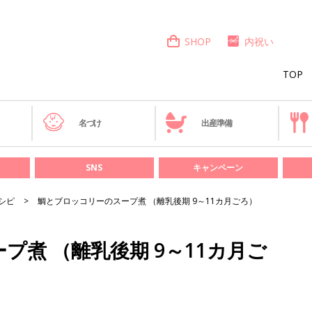
SHOP
内祝い
TOP
き
名づけ
出産準備
SNS
キャンペーン
シピ
鯛とブロッコリーのスープ煮 （離乳後期 9～11カ月ごろ）
プ煮 （離乳後期 9～11カ月ご