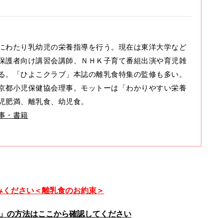
にわたり乳幼児の栄養指導を行う。現在は東洋大学など
保護者向け講習会講師、ＮＨＫ子育て番組出演や育児雑
る。「ひよこクラブ」本誌の離乳食特集の監修も多い。
京都小児保健協会理事。モットーは「わかりやすい栄養
児肥満、離乳食、幼児食。
事・書籍
みください＜離乳食のお約束＞
」の方法はここから確認してください