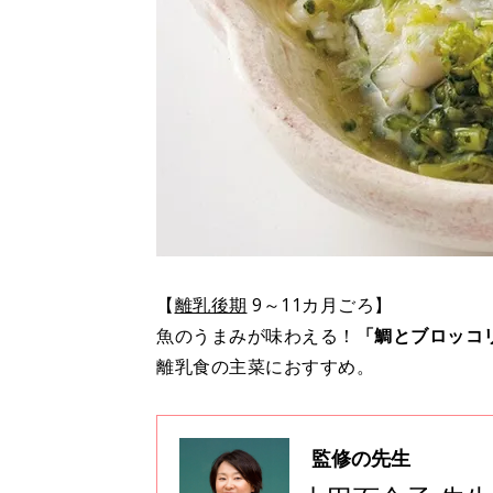
【
離乳後期
9～11カ月ごろ】
魚のうまみが味わえる！
「鯛とブロッコ
離乳食の主菜におすすめ。
監修の先生