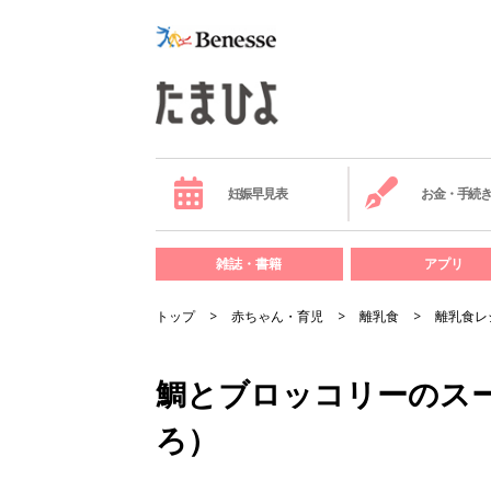
妊娠早見表
お金・手続
雑誌・書籍
アプリ
トップ
赤ちゃん・育児
離乳食
離乳食レ
鯛とブロッコリーのスー
ろ）