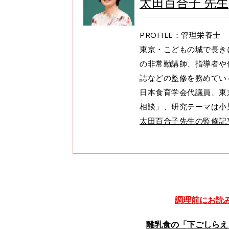
太田百合子 先生
PROFILE：管理栄養士
東京・こどもの城で長き
の非常勤講師、指導者や
誌などの監修を務めてい
日本食育学会代議員、東
相談」、研究テーマは小
太田百合子先生の監修記
調理前にお読
離乳食の「下ごしらえ