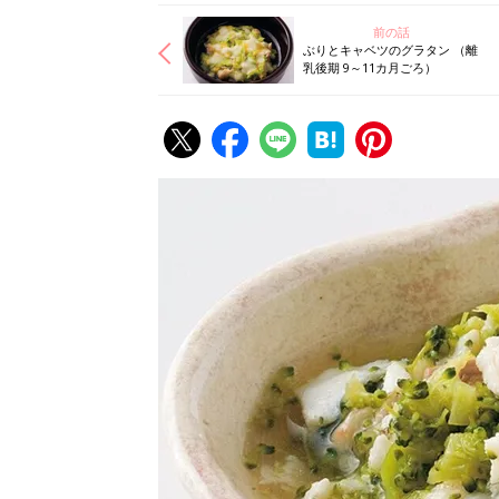
前の話
ぶりとキャベツのグラタン （離
乳後期 9～11カ月ごろ）