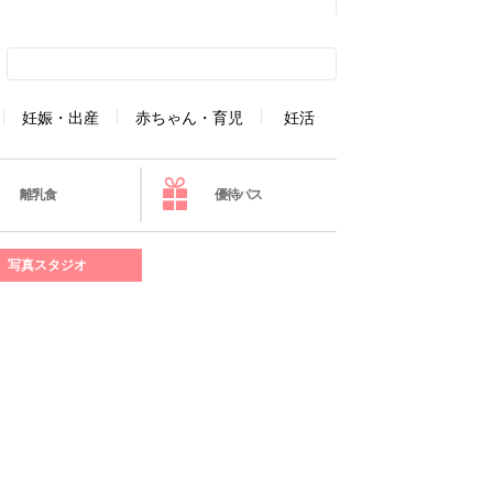
妊娠・出産
赤ちゃん・育児
妊活
離乳食
優待パス
写真スタジオ