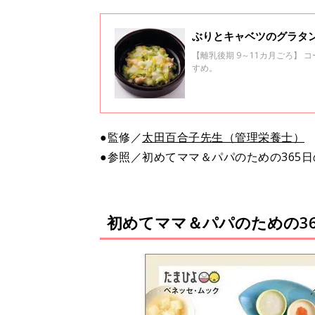
ぶりとキャベツのグラタン
【離乳後期 9～11カ月ごろ】
すめ。
●監修／
太田百合子先生（管理栄養士）
●参照／初めてママ＆パパのための365
初めてママ＆パパのための3