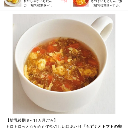
枝豆じゃがいもだん
一覧
さつまいもとりんご煮
ご （離乳後期 9～11
（離乳後期 9～11カ月
カ月ごろ）
ごろ）
【
離乳後期
9～11カ月ごろ】
トロトロッとなめらかでやさしい口あたり
「もずくとトマトの卵