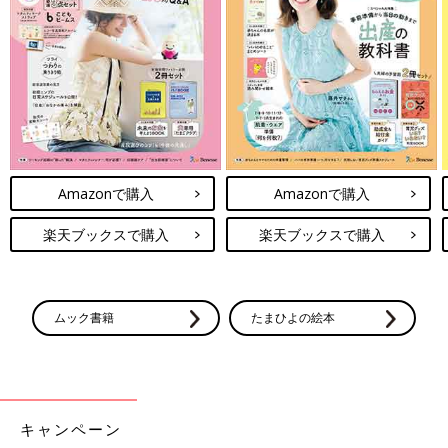
作る前に必ず読んで！＜離乳食のお約束＞
このレシピの離乳食の考え方や材料の下ごしらえ、電子レンジの
使い方などについての注意事項を説明しています。
調理前に必ずお読みになり、ご家庭の状況に合わせて活用してく
ださい。
Amazonで購入
Amazonで購入
楽天ブックスで購入
楽天ブックスで購入
電子レンジについて
●電子レンジは600Wが基準です。電子レンジが600W以外のワッ
ト数の場合、加熱時間はメーカーにお問い合わせください。電子
ムック書籍
たまひよの絵本
レンジは機種により加熱時間が違います。初めはレシピより短い
時間で加熱し、様子を見ながら加熱時間を調節しましょう。
●電子レンジで液体を加熱するとき、沸点に達していても沸騰し
ない場合がごくまれにあります。この状態の液体がちょっとした
刺激で急激に沸騰を起こし、液体が激しく飛び散ることがありま
キャンペーン
す(＝突沸現象)。やけどの原因になりますので、ご注意くださ