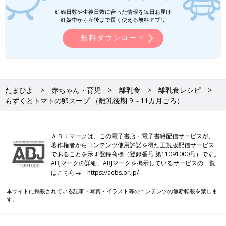
●湯で溶いた粉ミルクは、粉ミルク缶に記載された指示どおりに
妊娠日数や生後日数に合った情報を毎日お届け
調乳したものを使ってください。
妊娠中から産後まで長く使える無料アプリ
●水溶き片栗粉は片栗粉1に対し、水3の割合で溶いたものです。
無料ダウンロード
●材料内の鶏卵はMサイズ、じゃがいもやトマトなどの野菜は中
玉が基本です。計量は1カップ＝200mL、大さじ1＝15mL、小さ
じ1＝5mLが基本です。グラム表記は標準サイズの食材で算出し
たものです。
●食材は皮をむく、へた・すじを取り除く、種やわた・芯・骨を
たまひよ
赤ちゃん・育児
離乳食
離乳食レシピ
取り除くなどの下ごしらえが済んだものを使用しています。
もずくとトマトの卵スープ （離乳後期 9～11カ月ごろ）
●1回の食事で食べさせる初めての食材は1種類とし、食物アレル
ギーに注意をして少量ずつ与えるのが基本です。食べ慣れた食材
となら混ぜてもいいでしょう。
ＡＢＪマークは、この電子書店・電子書籍配信サービスが、
著作権者からコンテンツ使用許諾を得た正規版配信サービス
であることを示す登録商標（登録番号 第11091000号）です。
離乳食の「時期・食材別大きさの目安」はこち
ABJマークの詳細、ABJマークを掲示しているサービスの一覧
ら！
はこちら→
https://aebs.or.jp/
本サイトに掲載されている記事・写真・イラスト等のコンテンツの無断転載を禁じま
いつから？進め方は？初期から完了期まで 食
す。
材・レシピも動画で分かる きほんの離乳食