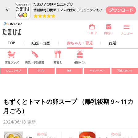
×
内祝い
SHOP
メニュー
TOP
妊娠・出産
赤ちゃん・育児
妊活
育児グッズ
病気・予防接種
離乳食
優待パス
ひよこクラブ
アプリ
SNS
キャンペーン
写真スタジオ
もずくとトマトの卵スープ （離乳後期 9～11カ
月ごろ）
2024/06/18
更新
前の話
次の話