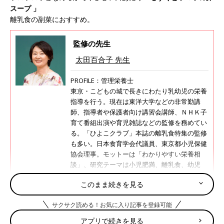
スープ 」
離乳食の副菜におすすめ。
監修の先生
太田百合子 先生
PROFILE：管理栄養士
東京・こどもの城で長きにわたり乳幼児の栄養
指導を行う。現在は東洋大学などの非常勤講
師、指導者や保護者向け講習会講師、ＮＨＫ子
育て番組出演や育児雑誌などの監修を務めてい
る。「ひよこクラブ」本誌の離乳食特集の監修
も多い。日本食育学会代議員、東京都小児保健
協会理事。モットーは「わかりやすい栄養相
談」、研究テーマは小児肥満、離乳食、幼児
食。
このまま続きを見る
太田百合子先生の監修記事・書籍
サクサク読める！お気に入り記事を登録可能
アプリで続きを見る