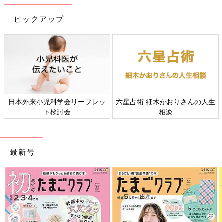
修】
下ごしらえだけでなく、複数食材を一緒にゆで
たり蒸したり、仕上げの加熱にも活用できる電
ピックアップ
子レンジ調理。今回は、火を使わずにパパッと
できる、9〜11ヶ月の離乳食におすすめの簡単
レシピをご紹介します。
麩入り肉だんご 作り方・レシピ 離乳食
後期9～11ヶ月ごろ
9～11ヶ月ごろから使える、魚、肉、豆腐など
タンパク質を含む食材を使った、体をつくるタ
ンパク質のレシピをご紹介。麩入り肉だんご
日本外来小児科学会リーフレッ
六星占術 細木かおりさんの人生
ト検討会
相談
豆腐とすりにんじんのオムレツ 作り
方・レシピ 離乳食後期9～11ヶ月ごろ
9～11ヶ月ごろから使える、魚、肉、豆腐など
最新号
タンパク質を含む食材を使った、体をつくるタ
ンパク質のレシピをご紹介。豆腐とすりにんじ
んのオムレツ
離乳後期 9～11カ月ごろ「卵」のレシピ一覧は
こちら