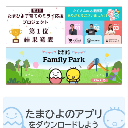
い。
●電子レンジを使う際は、広口の耐熱容器に入れて水分を加え、
ふんわりとラップをかけて加熱することを前提としています。
離乳食レシピについて
●レシピは1回分が基本です。
●材料は、2019年通知の厚生労働省策定「
授乳
・離乳の支援ガイ
ド」を目安に、作りやすい分量にしています。赤ちゃんの食べら
れる量・かたさなどには個人差があるので、その子に合ったペー
スで進めましょう。なお、食物アレルギーと診断されている場合
は、医師の指導、指示に従ってください。
●だし汁や野菜スープ、水、湯などの水分量は出来上がり量を目
安にしています。使う鍋の大きさや火力、食材に含まれる水分量
などによって、途中で水分がたりなくなるような場合は、適宜水
分をたして焦げないようにご注意ください。
●水やだし汁の量は目安です。仕上がりが水分が少なく食べにく
いときは、水分をたして再度短時間加熱して調節してください。
●だし汁、野菜スープなどは手作りかベビーフードを使ってくだ
さい。