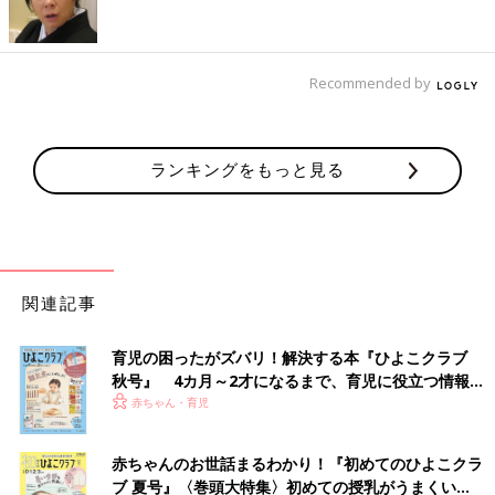
初めてママ＆パパのための365日の離乳食カレンダ
ー
Recommended by
ランキングをもっと見る
関連記事
育児の困ったがズバリ！解決する本『ひよこクラブ
秋号』 4カ月～2才になるまで、育児に役立つ情報が
いっぱい！
赤ちゃん・育児
赤ちゃんのお世話まるわかり！『初めてのひよこクラ
ブ 夏号』〈巻頭大特集〉初めての授乳がうまくい