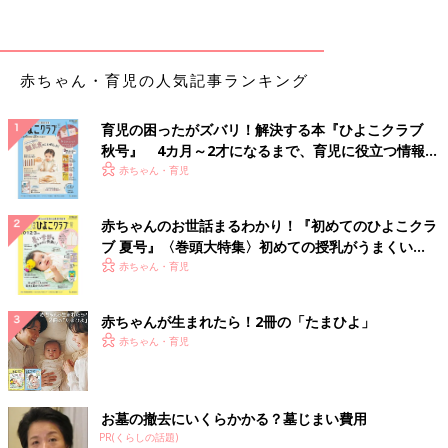
※だし汁、野菜スープの作り方は、28ページにあります。
作り方
赤ちゃん・育児の人気記事ランキング
（1）もずくは塩抜きをして、流水で洗って、みじん切りにす
る。
育児の困ったがズバリ！解決する本『ひよこクラブ
（2）トマトは皮をむいて種を取り除き、粗みじん切りにする。
秋号』 4カ月～2才になるまで、育児に役立つ情報が
（3）小鍋に野菜スープ、（1）、（2）を入れて温める。沸騰し
いっぱい！
赤ちゃん・育児
たら溶き卵を加えて、卵に火が通るまで煮る。
赤ちゃんのお世話まるわかり！『初めてのひよこクラ
ブ 夏号』〈巻頭大特集〉初めての授乳がうまくい
枝豆じゃがいもだんご （離乳後期 9～11
く！ おっぱい・ミルクの基本と夏のトラブル 解決テ
赤ちゃん・育児
カ月ごろ）
ク
【離乳後期 9～11カ月ごろ】 手づかみ食べの練
習にぴったりなサイズ「枝豆じゃがいもだんご
赤ちゃんが生まれたら！2冊の「たまひよ」
」 離乳食の副菜におすすめ。
赤ちゃん・育児
●監修／
太田百合子先生（管理栄養士）
●参照／初めてママ＆パパのための365日の離乳食カレンダー
お墓の撤去にいくらかかる？墓じまい費用
PR(くらしの話題)