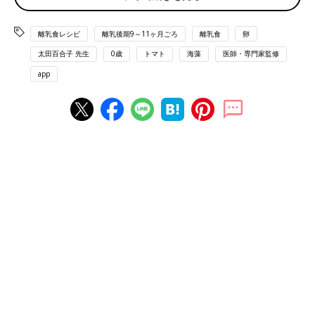
調理前にお読みください＜離乳食のお約束＞
離乳食レシピ
離乳後期9～11ヶ月ごろ
離乳食
卵
離乳食の「下ごしらえ」の方法はここから確認してください
太田百合子 先生
0歳
トマト
海藻
医師・専門家監修
app
もずくとトマトの卵スープ レシピ
離乳後期 9～11カ月ごろから使える「もずくとトマトの卵スープ
」のレシピをご紹介。
材料
・溶き卵…小さじ1
・もずく…小さじ1（5g）
・トマト…1.5cm幅のくし形切り1個（10g）
・野菜スープ…1/4カップ
※食物アレルギー対策として、全卵を初めて食べさせるときは、
耳かき1さじ程度～小さじ1/4の、ごく少量にします。