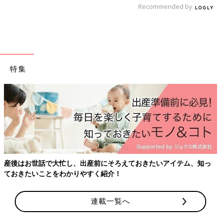
ピ 離乳食後期9～11ヶ月ごろ
Recommended by
9～11ヶ月ごろから使える、野菜や果物などビ
タミン類を含む食材を使った、体の調子を整え
るビタミンのレシピをご紹介。キウイとトマト
のサラダ
ポークビーンズ 作り方・レシピ 離乳食
特集
後期9～11ヶ月ごろ
9～11ヶ月ごろから使える、魚、肉、豆腐など
タンパク質を含む食材を使った、体をつくるタ
ンパク質のレシピをご紹介。ポークビーンズ
離乳後期 9～11カ月ごろのレシピ一覧はこちら
産後はお世話で大忙し、出産前にそろえておきたいアイテム、知っ
ておきたいことをわかりやすく紹介！
離乳後期 9～11カ月ごろ「卵」のレシピ
連載一覧へ
9〜11ヶ月ごろの離乳食★レンチンだけ
でOK！簡単レシピ４選【管理栄養士監