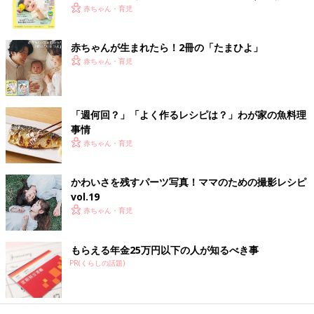
く！ おっぱい・ミルクの基本と夏のトラブル 解決テ
赤ちゃん・育児
ク
●初めてママ＆パパのための 365日の離乳食カレンダー
赤ちゃんが生まれたら！2冊の「たまひよ」
赤ちゃん・育児
Amazonで見る
楽天ブックスで見る
「週何回？」「よく作るレシピは？」わが家の魚料理
事情
赤ちゃん・育児
離乳後期 9～11カ月ごろのレシピ
かわいさを残すパーツ写真！ママのための撮影レシピ
vol.19
ブロッコリーと白身魚のドリア 作り
赤ちゃん・育児
方・レシピ 離乳食後期9～11ヶ月ごろ
9～11ヶ月ごろから使える、米、めん、パンな
もらえる年金25万円以下の人が知るべき事
ど炭水化物を含む食材を使った、エネルギー源
になる炭水化物のレシピをご紹介。ブロッコリ
PR(くらしの話題)
ーと白身魚のドリア
キウイとトマトのサラダ 作り方・レシ