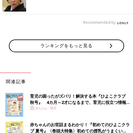
Recommended by
ランキングをもっと見る
●初めてママ＆パパのための 365日の離乳食カレンダー
Amazonで見る
関連記事
楽天ブックスで見る
育児の困ったがズバリ！解決する本『ひよこクラブ
秋号』 4カ月～2才になるまで、育児に役立つ情報が
いっぱい！
赤ちゃん・育児
離乳後期 9～11カ月ごろのレシピ
赤ちゃんのお世話まるわかり！『初めてのひよこクラ
ブ 夏号』〈巻頭大特集〉初めての授乳がうまくい