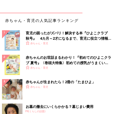
【離乳後期 9～11カ月ごろ】 りんごの甘みでさ
つまいもがより甘くなる「さつまいもとりんご
煮 」 離乳食の副菜におすすめ。
赤ちゃん・育児の人気記事ランキング
●監修／
太田百合子先生（管理栄養士）
●参照／初めてママ＆パパのための365日の離乳食カレンダー
育児の困ったがズバリ！解決する本『ひよこクラブ
秋号』 4カ月～2才になるまで、育児に役立つ情報が
いっぱい！
赤ちゃん・育児
初めてママ＆パパのための365日の離乳食カレンダ
ー
赤ちゃんのお世話まるわかり！『初めてのひよこクラ
ブ 夏号』〈巻頭大特集〉初めての授乳がうまくい
く！ おっぱい・ミルクの基本と夏のトラブル 解決テ
赤ちゃん・育児
ク
赤ちゃんが生まれたら！2冊の「たまひよ」
赤ちゃん・育児
お墓の撤去にいくらかかる？墓じまい費用
PR(くらしの話題)