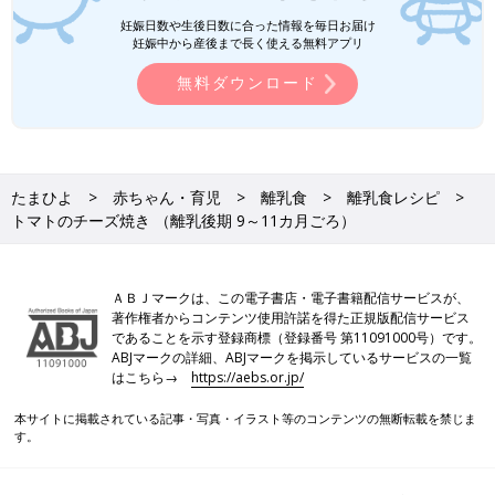
妊娠日数や生後日数に合った情報を毎日お届け
離乳食の「時期・食材別大きさの目安」はこち
妊娠中から産後まで長く使える無料アプリ
ら！
無料ダウンロード
いつから？進め方は？初期から完了期まで 食
材・レシピも動画で分かる きほんの離乳食
たまひよ
赤ちゃん・育児
離乳食
離乳食レシピ
前の話
次の話
トマトのチーズ焼き （離乳後期 9～11カ月ごろ）
さつまいもとりんご
一覧
かぼちゃのオレンジ煮
煮 （離乳後期 9～11
（離乳後期 9～11カ月
カ月ごろ）
ごろ）
ＡＢＪマークは、この電子書店・電子書籍配信サービスが、
著作権者からコンテンツ使用許諾を得た正規版配信サービス
であることを示す登録商標（登録番号 第11091000号）です。
ABJマークの詳細、ABJマークを掲示しているサービスの一覧
はこちら→
https://aebs.or.jp/
本サイトに掲載されている記事・写真・イラスト等のコンテンツの無断転載を禁じま
す。