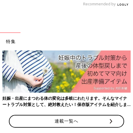
Recommended by
離乳後期 9～11カ月ごろ「トマト」のレシピ
9〜11ヶ月ごろの離乳食★レンチンだけ
特集
でOK！簡単レシピ４選【管理栄養士監
修】
下ごしらえだけでなく、複数食材を一緒にゆで
たり蒸したり、仕上げの加熱にも活用できる電
子レンジ調理。今回は、火を使わずにパパッと
できる、9〜11ヶ月の離乳食におすすめの簡単
レシピをご紹介します。
キウイとトマトのサラダ 作り方・レシ
ピ 離乳食後期9～11ヶ月ごろ
9～11ヶ月ごろから使える、野菜や果物などビ
妊娠・出産にまつわる体の変化は多岐にわたります。そんなマイナ
タミン類を含む食材を使った、体の調子を整え
ートラブル対策として、絶対教えたい！保存版アイテムを紹介しま
るビタミンのレシピをご紹介。キウイとトマト
す。
のサラダ
連載一覧へ
アスパラとトマトのチーズサラダ 作り
方・レシピ 離乳食後期9～11ヶ月ごろ