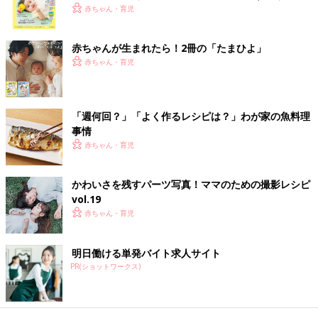
枝豆ディップのソフトカナッペ 作り
く！ おっぱい・ミルクの基本と夏のトラブル 解決テ
赤ちゃん・育児
方・レシピ 離乳食後期9～11ヶ月ごろ
ク
9～11ヶ月ごろから使える、米、めん、パンな
赤ちゃんが生まれたら！2冊の「たまひよ」
ど炭水化物を含む食材を使った、エネルギー源
赤ちゃん・育児
になる炭水化物のレシピをご紹介。枝豆ディッ
プのソフトカナッペ
かぶのいちごソースがけ 作り方・レシ
「週何回？」「よく作るレシピは？」わが家の魚料理
ピ 離乳食後期9～11ヶ月ごろ
事情
9～11ヶ月ごろから使える、野菜や果物などビ
赤ちゃん・育児
タミン類を含む食材を使った、体の調子を整え
るビタミンのレシピをご紹介。かぶのいちごソ
ースがけ
かわいさを残すパーツ写真！ママのための撮影レシピ
vol.19
めかじきのトマト煮 作り方・レシピ 離
赤ちゃん・育児
乳食後期9～11ヶ月ごろ
9～11ヶ月ごろから使える、魚、肉、豆腐など
明日働ける単発バイト求人サイト
タンパク質を含む食材を使った、体をつくるタ
PR(ショットワークス)
ンパク質のレシピをご紹介。めかじきのトマト
煮
離乳後期 9～11カ月ごろのレシピ一覧はこちら