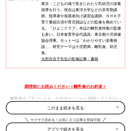
東京・こどもの城で長きにわたり乳幼児の栄養
指導を行う。現在は東洋大学などの非常勤講
師、指導者や保護者向け講習会講師、ＮＨＫ子
育て番組出演や育児雑誌などの監修を務めてい
る。「ひよこクラブ」本誌の離乳食特集の監修
も多い。日本食育学会代議員、東京都小児保健
協会理事。モットーは「わかりやすい栄養相
談」、研究テーマは小児肥満、離乳食、幼児
食。
太田百合子先生の監修記事・書籍
調理前にお読みください＜離乳食のお約束＞
離乳食の「下ごしらえ」の方法はここから確認してください
このまま続きを見る
サクサク読める！お気に入り記事を登録可能
トマトのチーズ焼き レシピ
アプリで続きを見る