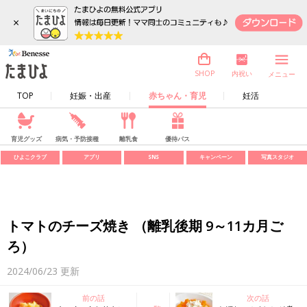
×
内祝い
SHOP
メニュー
TOP
妊娠・出産
赤ちゃん・育児
妊活
育児グッズ
病気・予防接種
離乳食
優待パス
ひよこクラブ
アプリ
SNS
キャンペーン
写真スタジオ
トマトのチーズ焼き （離乳後期 9～11カ月ご
ろ）
2024/06/23
更新
前の話
次の話