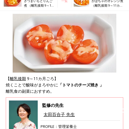
さつまいもとりんご
一覧
かぼちゃのオレンジ煮
煮 （離乳後期 9～11
（離乳後期 9～11カ月
カ月ごろ）
ごろ）
【
離乳後期
9～11カ月ごろ】
焼くことで酸味がまろやかに
「トマトのチーズ焼き 」
離乳食の副菜におすすめ。
監修の先生
太田百合子 先生
PROFILE：管理栄養士