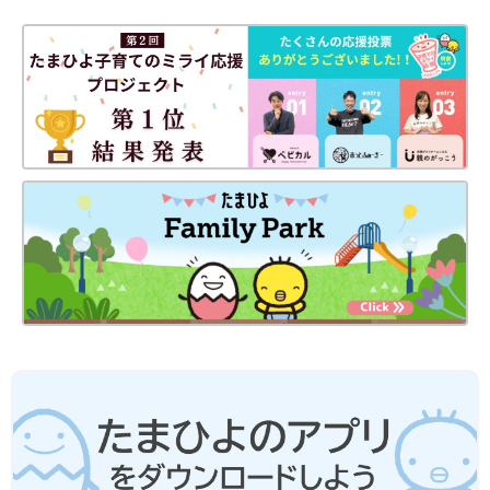
●だし汁や野菜スープ、水、湯などの水分量は出来上がり量を目
安にしています。使う鍋の大きさや火力、食材に含まれる水分量
などによって、途中で水分がたりなくなるような場合は、適宜水
分をたして焦げないようにご注意ください。
●水やだし汁の量は目安です。仕上がりが水分が少なく食べにく
いときは、水分をたして再度短時間加熱して調節してください。
●だし汁、野菜スープなどは手作りかベビーフードを使ってくだ
さい。
●湯で溶いた粉ミルクは、粉ミルク缶に記載された指示どおりに
調乳したものを使ってください。
●水溶き片栗粉は片栗粉1に対し、水3の割合で溶いたものです。
●材料内の鶏卵はMサイズ、じゃがいもやトマトなどの野菜は中
玉が基本です。計量は1カップ＝200mL、大さじ1＝15mL、小さ
じ1＝5mLが基本です。グラム表記は標準サイズの食材で算出し
たものです。
●食材は皮をむく、へた・すじを取り除く、種やわた・芯・骨を
取り除くなどの下ごしらえが済んだものを使用しています。
●1回の食事で食べさせる初めての食材は1種類とし、食物アレル
ギーに注意をして少量ずつ与えるのが基本です。食べ慣れた食材
となら混ぜてもいいでしょう。