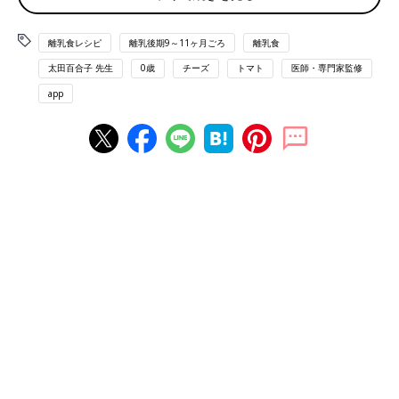
離乳後期 9～11カ月ごろから使える「トマトのチーズ焼き 」の
離乳食レシピ
離乳後期9～11ヶ月ごろ
離乳食
レシピをご紹介。
太田百合子 先生
0歳
チーズ
トマト
医師・専門家監修
材料
app
・ミニトマト…2個（20g）
・溶けるチーズ…少々
作り方
（1）ミニトマトは皮を湯むきして、半分に切り、種を取り除
く。
（2）耐熱容器に（1）を切った面が上になるように並べて、ちぎ
った溶けるチーズをそれぞれにのせて、オーブントースターでチ
ーズが溶けるまで焼く。
さつまいもとりんご煮 （離乳後期 9～11
カ月ごろ）