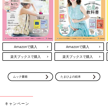
●電子レンジは600Wが基準です。電子レンジが600W以外のワッ
ト数の場合、加熱時間はメーカーにお問い合わせください。電子
レンジは機種により加熱時間が違います。初めはレシピより短い
時間で加熱し、様子を見ながら加熱時間を調節しましょう。
●電子レンジで液体を加熱するとき、沸点に達していても沸騰し
ない場合がごくまれにあります。この状態の液体がちょっとした
刺激で急激に沸騰を起こし、液体が激しく飛び散ることがありま
す(＝突沸現象)。やけどの原因になりますので、ご注意くださ
い。
Amazonで購入
Amazonで購入
●電子レンジを使う際は、広口の耐熱容器に入れて水分を加え、
ふんわりとラップをかけて加熱することを前提としています。
楽天ブックスで購入
楽天ブックスで購入
離乳食レシピについて
ムック書籍
たまひよの絵本
●レシピは1回分が基本です。
●材料は、2019年通知の厚生労働省策定「
授乳
・離乳の支援ガイ
ド」を目安に、作りやすい分量にしています。赤ちゃんの食べら
れる量・かたさなどには個人差があるので、その子に合ったペー
スで進めましょう。なお、食物アレルギーと診断されている場合
キャンペーン
は、医師の指導、指示に従ってください。