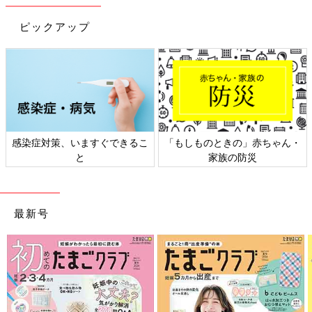
9～11ヶ月ごろから使える、野菜や果物などビ
ピックアップ
タミン類を含む食材を使った、体の調子を整え
るビタミンのレシピをご紹介。アスパラとトマ
トのチーズサラダ
離乳後期 9～11カ月ごろ「トマト」のレシピ一
覧はこちら
感染症対策、いますぐできるこ
「もしものときの」赤ちゃん・
と
家族の防災
作る前に必ず読んで！＜離乳食のお約束＞
このレシピの離乳食の考え方や材料の下ごしらえ、電子レンジの
最新号
使い方などについての注意事項を説明しています。
調理前に必ずお読みになり、ご家庭の状況に合わせて活用してく
ださい。
電子レンジについて