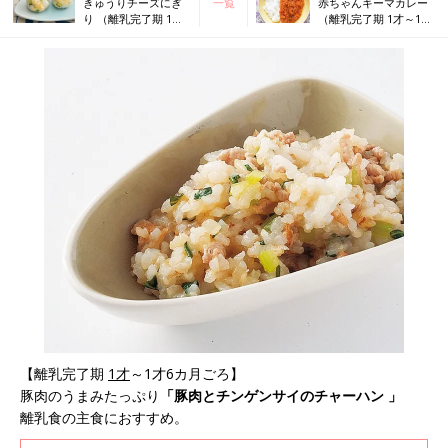
きゅうりチーズにぎ
一覧
赤ちゃんキーマカレー
り （離乳完了期 1才
（離乳完了期 1才～1才
～1才6カ月ごろ）
6カ月ごろ）
【離乳完了期
1才
～1才6カ月ごろ】
豚肉のうまみたっぷり
「豚肉とチンゲンサイのチャーハン 」
離乳食の主食におすすめ。