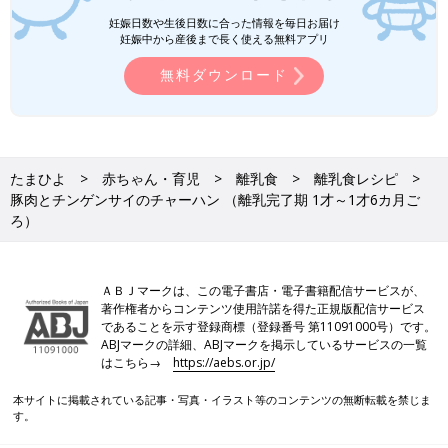
さい。
妊娠日数や生後日数に合った情報を毎日お届け
●湯で溶いた粉ミルクは、粉ミルク缶に記載された指示どおりに
妊娠中から産後まで長く使える無料アプリ
調乳したものを使ってください。
無料ダウンロード
●水溶き片栗粉は片栗粉1に対し、水3の割合で溶いたものです。
●材料内の鶏卵はMサイズ、じゃがいもやトマトなどの野菜は中
玉が基本です。計量は1カップ＝200mL、大さじ1＝15mL、小さ
じ1＝5mLが基本です。グラム表記は標準サイズの食材で算出し
たものです。
たまひよ
赤ちゃん・育児
離乳食
離乳食レシピ
●食材は皮をむく、へた・すじを取り除く、種やわた・芯・骨を
豚肉とチンゲンサイのチャーハン （離乳完了期 1才～1才6カ月ご
取り除くなどの下ごしらえが済んだものを使用しています。
ろ）
●1回の食事で食べさせる初めての食材は1種類とし、食物アレル
ギーに注意をして少量ずつ与えるのが基本です。食べ慣れた食材
となら混ぜてもいいでしょう。
ＡＢＪマークは、この電子書店・電子書籍配信サービスが、
著作権者からコンテンツ使用許諾を得た正規版配信サービス
であることを示す登録商標（登録番号 第11091000号）です。
離乳食の「時期・食材別大きさの目安」はこち
ABJマークの詳細、ABJマークを掲示しているサービスの一覧
ら！
はこちら→
https://aebs.or.jp/
本サイトに掲載されている記事・写真・イラスト等のコンテンツの無断転載を禁じま
いつから？進め方は？初期から完了期まで 食
す。
材・レシピも動画で分かる きほんの離乳食