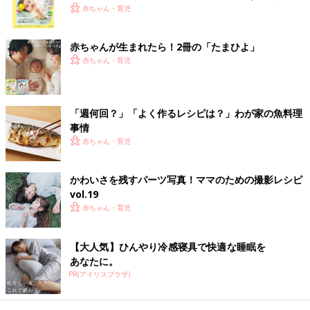
く！ おっぱい・ミルクの基本と夏のトラブル 解決テ
赤ちゃん・育児
●初めてママ＆パパのための 365日の離乳食カレンダー
ク
赤ちゃんが生まれたら！2冊の「たまひよ」
Amazonで見る
赤ちゃん・育児
楽天ブックスで見る
「週何回？」「よく作るレシピは？」わが家の魚料理
事情
離乳完了期 1才～1才6カ月ごろのレシピ
赤ちゃん・育児
かわいさを残すパーツ写真！ママのための撮影レシピ
かぼちゃとにんじんの果汁煮 作り方・
vol.19
レシピ 離乳食完了期1歳 ～1歳6ヶ月ごろ
赤ちゃん・育児
1歳～1歳6ヶ月ごろから使える、野菜や果物な
どビタミン類を含む食材を使った、体の調子を
整えるビタミンのレシピをご紹介。かぼちゃと
【大人気】ひんやり冷感寝具で快適な睡眠を
にんじんの果汁煮
あなたに。
PR(アイリスプラザ)
しらすとトマトのポテトピザ 作り方・
レシピ 離乳食完了期1歳 ～1歳6ヶ月ごろ