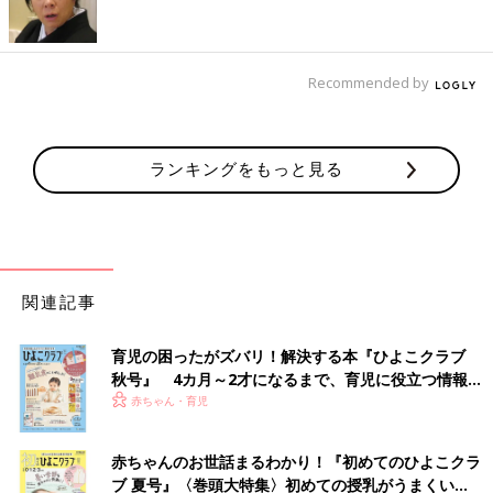
ー
Recommended by
ランキングをもっと見る
関連記事
育児の困ったがズバリ！解決する本『ひよこクラブ
秋号』 4カ月～2才になるまで、育児に役立つ情報が
いっぱい！
赤ちゃん・育児
赤ちゃんのお世話まるわかり！『初めてのひよこクラ
ブ 夏号』〈巻頭大特集〉初めての授乳がうまくい