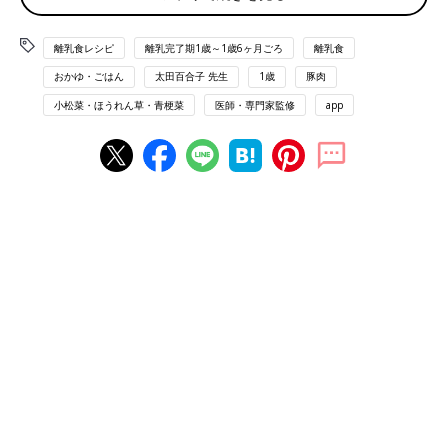
離乳食レシピ
離乳完了期1歳～1歳6ヶ月ごろ
離乳食
豚肉とチンゲンサイのチャーハン レシピ
おかゆ・ごはん
太田百合子 先生
1歳
豚肉
小松菜・ほうれん草・青梗菜
医師・専門家監修
app
離乳完了期 1才～1才6カ月ごろから使える「豚肉とチンゲンサイ
のチャーハン 」のレシピをご紹介。
材料
・軟飯…子ども用茶碗1杯（90g）
・豚もも薄切り肉…1枚（20g）
・チンゲンサイ…1/3本
・もやし…10本（10g）
・削り節…少々
・しょうゆ…小さじ1/8
・ごま油…少々
・水…大さじ1