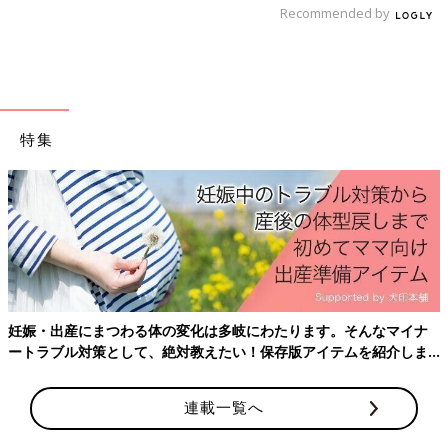
1歳～1歳6ヶ月ごろから使える、魚、肉、豆腐
Recommended by
などタンパク質を含む食材を使った、体をつく
るタンパク質のレシピをご紹介。しらすとトマ
トのポテトピザ
炒飯おにぎり 作り方・レシピ 離乳食完
了期1歳 ～1歳6ヶ月ごろ
特集
1歳～1歳6ヶ月ごろから使える、米、めん、パ
ンなど炭水化物を含む食材を使った、エネルギ
ー源になる炭水化物のレシピをご紹介。炒飯お
にぎり
離乳完了期 1才～1才6カ月ごろのレシピ一覧は
こちら
妊娠・出産にまつわる体の変化は多岐にわたります。そんなマイナ
離乳完了期 1才～1才6カ月ごろ「ごはん・おかゆ」
ートラブル対策として、絶対教えたい！保存版アイテムを紹介しま
す。
のレシピ
連載一覧へ
まぐろそぼろとブロッコリーのミモザ