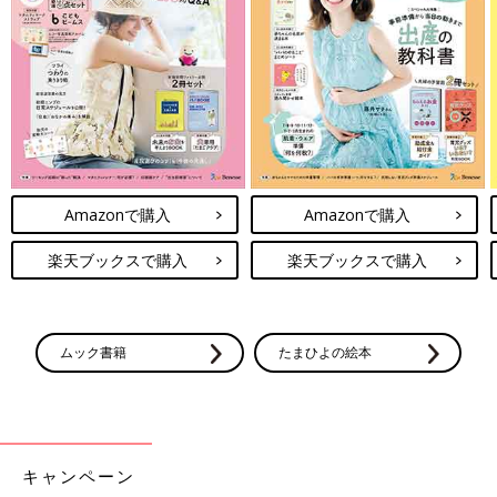
作る前に必ず読んで！＜離乳食のお約束＞
このレシピの離乳食の考え方や材料の下ごしらえ、電子レンジの
使い方などについての注意事項を説明しています。
調理前に必ずお読みになり、ご家庭の状況に合わせて活用してく
Amazonで購入
Amazonで購入
ださい。
楽天ブックスで購入
楽天ブックスで購入
電子レンジについて
●電子レンジは600Wが基準です。電子レンジが600W以外のワッ
ムック書籍
たまひよの絵本
ト数の場合、加熱時間はメーカーにお問い合わせください。電子
レンジは機種により加熱時間が違います。初めはレシピより短い
時間で加熱し、様子を見ながら加熱時間を調節しましょう。
●電子レンジで液体を加熱するとき、沸点に達していても沸騰し
ない場合がごくまれにあります。この状態の液体がちょっとした
キャンペーン
刺激で急激に沸騰を起こし、液体が激しく飛び散ることがありま