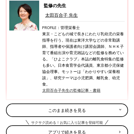
監修の先生
太田百合子 先生
PROFILE：管理栄養士
東京・こどもの城で長きにわたり乳幼児の栄養
指導を行う。現在は東洋大学などの非常勤講
師、指導者や保護者向け講習会講師、ＮＨＫ子
育て番組出演や育児雑誌などの監修を務めてい
る。「ひよこクラブ」本誌の離乳食特集の監修
も多い。日本食育学会代議員、東京都小児保健
協会理事。モットーは「わかりやすい栄養相
談」、研究テーマは小児肥満、離乳食、幼児
食。
太田百合子先生の監修記事・書籍
このまま続きを見る
調理前にお読みください＜離乳食のお約束＞
サクサク読める！お気に入り記事を登録可能
離乳食の「下ごしらえ」の方法はここから確認してください
アプリで続きを見る