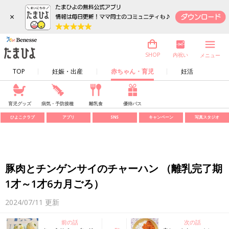
×
内祝い
SHOP
メニュー
TOP
妊娠・出産
赤ちゃん・育児
妊活
育児グッズ
病気・予防接種
離乳食
優待パス
ひよこクラブ
アプリ
SNS
キャンペーン
写真スタジオ
豚肉とチンゲンサイのチャーハン （離乳完了期
1才～1才6カ月ごろ）
2024/07/11
更新
前の話
次の話