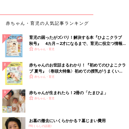
作り方
（1）豚もも薄切り肉は1cm長さの細切りにする。チンゲンサイ
は5～6mmサイズに、もやしは粗みじん切りにする。
赤ちゃん・育児の人気記事ランキング
（2）フライパンにごま油を熱し、（1）を炒める。油がまわった
ら水を加えて、肉に火が通り、野菜がやわらかくなるまで炒め、
育児の困ったがズバリ！解決する本『ひよこクラブ
軟飯を加えてさらに炒める。
秋号』 4カ月～2才になるまで、育児に役立つ情報が
（3）（2）に、削り節、しょうゆを加えてさっと炒め合わせる。
いっぱい！
赤ちゃん・育児
きゅうりチーズにぎり （離乳完了期 1才
赤ちゃんのお世話まるわかり！『初めてのひよこクラ
～1才6カ月ごろ）
ブ 夏号』〈巻頭大特集〉初めての授乳がうまくい
く！ おっぱい・ミルクの基本と夏のトラブル 解決テ
赤ちゃん・育児
【離乳完了期 1才～1才6カ月ごろ】 王道コンビ
がごはんにぴったり！「きゅうりチーズにぎり
ク
」 離乳食の主食におすすめ。
赤ちゃんが生まれたら！2冊の「たまひよ」
赤ちゃん・育児
●監修／
太田百合子先生（管理栄養士）
●参照／初めてママ＆パパのための365日の離乳食カレンダー
お墓の撤去にいくらかかる？墓じまい費用
PR(くらしの話題)
初めてママ＆パパのための365日の離乳食カレンダ