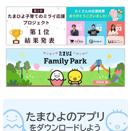
す(＝突沸現象)。やけどの原因になりますので、ご注意くださ
い。
●電子レンジを使う際は、広口の耐熱容器に入れて水分を加え、
ふんわりとラップをかけて加熱することを前提としています。
離乳食レシピについて
●レシピは1回分が基本です。
●材料は、2019年通知の厚生労働省策定「
授乳
・離乳の支援ガイ
ド」を目安に、作りやすい分量にしています。赤ちゃんの食べら
れる量・かたさなどには個人差があるので、その子に合ったペー
スで進めましょう。なお、食物アレルギーと診断されている場合
は、医師の指導、指示に従ってください。
●だし汁や野菜スープ、水、湯などの水分量は出来上がり量を目
安にしています。使う鍋の大きさや火力、食材に含まれる水分量
などによって、途中で水分がたりなくなるような場合は、適宜水
分をたして焦げないようにご注意ください。
●水やだし汁の量は目安です。仕上がりが水分が少なく食べにく
いときは、水分をたして再度短時間加熱して調節してください。
●だし汁、野菜スープなどは手作りかベビーフードを使ってくだ