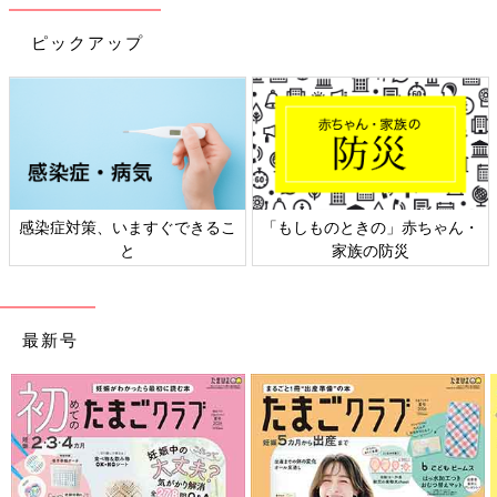
丼 作り方・レシピ 離乳食完了期1歳 ～
1歳6ヶ月ごろ
1歳～1歳6ヶ月ごろから使える、米、めん、パ
ピックアップ
ンなど炭水化物を含む食材を使った、エネルギ
ー源になる炭水化物のレシピをご紹介。まぐろ
そぼろとブロッコリーのミモザ丼
ツナほうれん草おむすび 作り方・レシ
ピ 離乳食完了期1歳 ～1歳6ヶ月ごろ
1歳～1歳6ヶ月ごろから使える、米、めん、パ
ンなど炭水化物を含む食材を使った、エネルギ
感染症対策、いますぐできるこ
「もしものときの」赤ちゃん・
ー源になる炭水化物のレシピをご紹介。ツナほ
と
家族の防災
うれん草おむすび
しらすとブロッコリーのピラフ 作り
方・レシピ 離乳食完了期1歳 ～1歳6ヶ月
最新号
ごろ
1歳～1歳6ヶ月ごろから使える、米、めん、パ
ンなど炭水化物を含む食材を使った、エネルギ
ー源になる炭水化物のレシピをご紹介。しらす
とブロッコリーのピラフ
離乳完了期 1才～1才6カ月ごろ「ごはん・おか
ゆ」のレシピ一覧はこちら