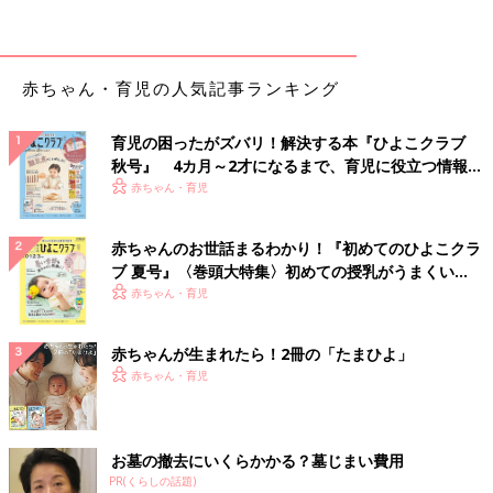
・にんじん…1cm厚さの輪切り1個（10g）
・ミックスベジタブル（冷凍）…大さじ1（10g）
・粉チーズ…小さじ1/2
・だし汁…1/2カップ
赤ちゃん・育児の人気記事ランキング
・水溶き片栗粉…少々
育児の困ったがズバリ！解決する本『ひよこクラブ
作り方
秋号』 4カ月～2才になるまで、育児に役立つ情報が
いっぱい！
赤ちゃん・育児
（1）ゆでうどんは湯通しして2～4cm長さに切る。ベーコンは
1cm長さの細切りにする。玉ねぎは短めの薄切りにする。にんじ
赤ちゃんのお世話まるわかり！『初めてのひよこクラ
んは小さめのいちょう切りにする。ミックスベジタブルは加熱解
ブ 夏号』〈巻頭大特集〉初めての授乳がうまくい
凍して粗くつぶす。
く！ おっぱい・ミルクの基本と夏のトラブル 解決テ
赤ちゃん・育児
（2）ボウルに卵黄、牛乳を入れて、卵黄をつぶしながら混ぜ合
ク
わせる。
（3）小鍋にだし汁、（1）を入れて野菜がやわらかくなるまで煮
赤ちゃんが生まれたら！2冊の「たまひよ」
て、（2）を加えて混ぜる。水溶き片栗粉を加えてとろみをつ
赤ちゃん・育児
け、器に盛り、粉チーズをふる。
お墓の撤去にいくらかかる？墓じまい費用
あじとブロッコリーの焼きうどん （離乳
PR(くらしの話題)