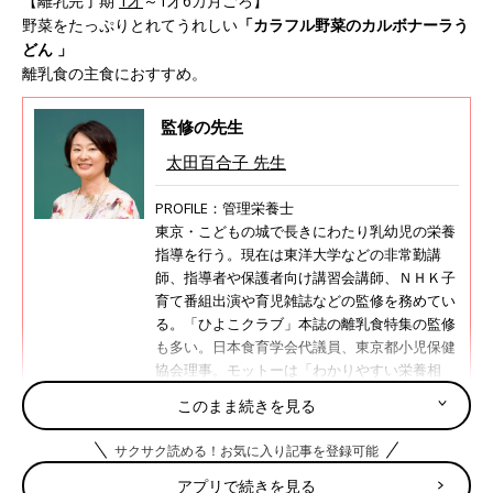
【離乳完了期
1才
～1才6カ月ごろ】
野菜をたっぷりとれてうれしい
「カラフル野菜のカルボナーラう
どん 」
離乳食の主食におすすめ。
監修の先生
太田百合子 先生
PROFILE：管理栄養士
東京・こどもの城で長きにわたり乳幼児の栄養
指導を行う。現在は東洋大学などの非常勤講
師、指導者や保護者向け講習会講師、ＮＨＫ子
育て番組出演や育児雑誌などの監修を務めてい
る。「ひよこクラブ」本誌の離乳食特集の監修
も多い。日本食育学会代議員、東京都小児保健
協会理事。モットーは「わかりやすい栄養相
談」、研究テーマは小児肥満、離乳食、幼児
このまま続きを見る
食。
太田百合子先生の監修記事・書籍
サクサク読める！お気に入り記事を登録可能
アプリで続きを見る