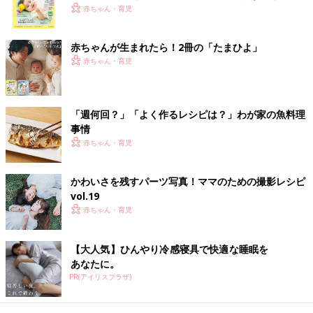
く！ おっぱい・ミルクの基本と夏のトラブル 解決テ
赤ちゃん・育児
ク
赤ちゃんが生まれたら！2冊の「たまひよ」
赤ちゃん・育児
「週何回？」「よく作るレシピは？」わが家の魚料理
事情
赤ちゃん・育児
●初めてママ＆パパのための 365日の離乳食カレンダー
かわいさを残すパーツ写真！ママのための撮影レシピ
Amazonで見る
vol.19
赤ちゃん・育児
楽天ブックスで見る
【大人気】ひんやり冷感寝具で快適な睡眠を
あなたに。
PR(アイリスプラザ)
離乳完了期 1才～1才6カ月ごろのレシピ