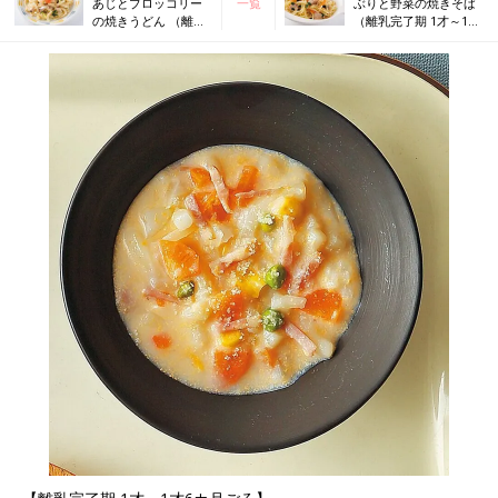
あじとブロッコリー
一覧
ぶりと野菜の焼きそば
の焼きうどん （離乳
（離乳完了期 1才～1才
完了期 1才～1才6カ
6カ月ごろ）
月ごろ）