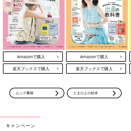
サラダうどん 作り方・レシピ 離乳食完
了期1歳 ～1歳6ヶ月ごろ
1歳～1歳6ヶ月ごろから使える、米、めん、パ
ンなど炭水化物を含む食材を使った、エネルギ
ー源になる炭水化物のレシピをご紹介。サラダ
うどん
離乳完了期 1才～1才6カ月ごろ「うどん」のレ
シピ一覧はこちら
Amazonで購入
Amazonで購入
楽天ブックスで購入
楽天ブックスで購入
作る前に必ず読んで！＜離乳食のお約束＞
ムック書籍
たまひよの絵本
このレシピの離乳食の考え方や材料の下ごしらえ、電子レンジの
使い方などについての注意事項を説明しています。
調理前に必ずお読みになり、ご家庭の状況に合わせて活用してく
ださい。
キャンペーン
電子レンジについて