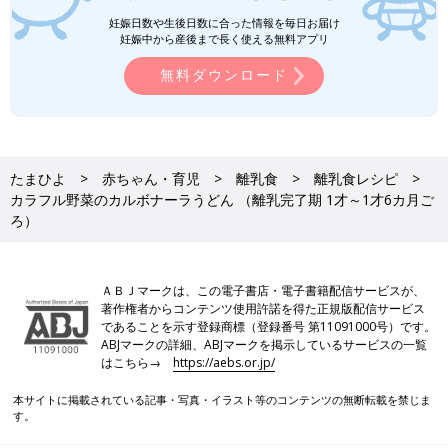
は、医師の指導、指示に従ってください。
妊娠日数や生後日数に合った情報を毎日お届け
●だし汁や野菜スープ、水、湯などの水分量は出来上がり量を目
妊娠中から産後まで長く使える無料アプリ
安にしています。使う鍋の大きさや火力、食材に含まれる水分量
無料ダウンロード
などによって、途中で水分がたりなくなるような場合は、適宜水
分をたして焦げないようにご注意ください。
●水やだし汁の量は目安です。仕上がりが水分が少なく食べにく
いときは、水分をたして再度短時間加熱して調節してください。
●だし汁、野菜スープなどは手作りかベビーフードを使ってくだ
たまひよ
赤ちゃん・育児
離乳食
離乳食レシピ
さい。
カラフル野菜のカルボナーラうどん （離乳完了期 1才～1才6カ月ご
●湯で溶いた粉ミルクは、粉ミルク缶に記載された指示どおりに
ろ）
調乳したものを使ってください。
●水溶き片栗粉は片栗粉1に対し、水3の割合で溶いたものです。
●材料内の鶏卵はMサイズ、じゃがいもやトマトなどの野菜は中
ＡＢＪマークは、この電子書店・電子書籍配信サービスが、
玉が基本です。計量は1カップ＝200mL、大さじ1＝15mL、小さ
著作権者からコンテンツ使用許諾を得た正規版配信サービス
じ1＝5mLが基本です。グラム表記は標準サイズの食材で算出し
であることを示す登録商標（登録番号 第11091000号）です。
ABJマークの詳細、ABJマークを掲示しているサービスの一覧
たものです。
はこちら→
https://aebs.or.jp/
●食材は皮をむく、へた・すじを取り除く、種やわた・芯・骨を
取り除くなどの下ごしらえが済んだものを使用しています。
本サイトに掲載されている記事・写真・イラスト等のコンテンツの無断転載を禁じま
●1回の食事で食べさせる初めての食材は1種類とし、食物アレル
す。
ギーに注意をして少量ずつ与えるのが基本です。食べ慣れた食材