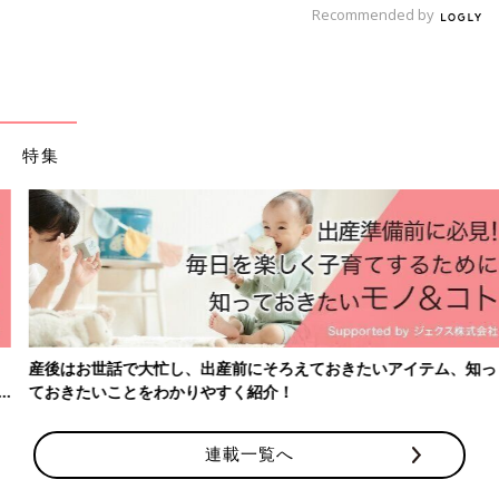
Recommended by
型抜き野菜のスープ 作り方・レシピ 離
乳食完了期1歳 ～1歳6ヶ月ごろ
1歳～1歳6ヶ月ごろから使える、野菜や果物な
どビタミン類を含む食材を使った、体の調子を
整えるビタミンのレシピをご紹介。型抜き野菜
のスープ
特集
鮭のゆでみそ焼き 作り方・レシピ 離乳
食完了期1歳 ～1歳6ヶ月ごろ
1歳～1歳6ヶ月ごろから使える、魚、肉、豆腐
などタンパク質を含む食材を使った、体をつく
るタンパク質のレシピをご紹介。鮭のゆでみそ
焼き
フルーツのせコーンフレーク 作り方・
産後はお世話で大忙し、出産前にそろえておきたいアイテム、知っ
レシピ 離乳食完了期1歳 ～1歳6ヶ月ごろ
ておきたいことをわかりやすく紹介！
1歳～1歳6ヶ月ごろから使える、米、めん、パ
ンなど炭水化物を含む食材を使った、エネルギ
ー源になる炭水化物のレシピをご紹介。フルー
連載一覧へ
ツのせコーンフレーク