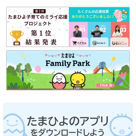
●電子レンジは600Wが基準です。電子レンジが600W以外のワッ
ト数の場合、加熱時間はメーカーにお問い合わせください。電子
レンジは機種により加熱時間が違います。初めはレシピより短い
時間で加熱し、様子を見ながら加熱時間を調節しましょう。
●電子レンジで液体を加熱するとき、沸点に達していても沸騰し
ない場合がごくまれにあります。この状態の液体がちょっとした
刺激で急激に沸騰を起こし、液体が激しく飛び散ることがありま
す(＝突沸現象)。やけどの原因になりますので、ご注意くださ
い。
●電子レンジを使う際は、広口の耐熱容器に入れて水分を加え、
ふんわりとラップをかけて加熱することを前提としています。
離乳食レシピについて
●レシピは1回分が基本です。
●材料は、2019年通知の厚生労働省策定「
授乳
・離乳の支援ガイ
ド」を目安に、作りやすい分量にしています。赤ちゃんの食べら
れる量・かたさなどには個人差があるので、その子に合ったペー
スで進めましょう。なお、食物アレルギーと診断されている場合