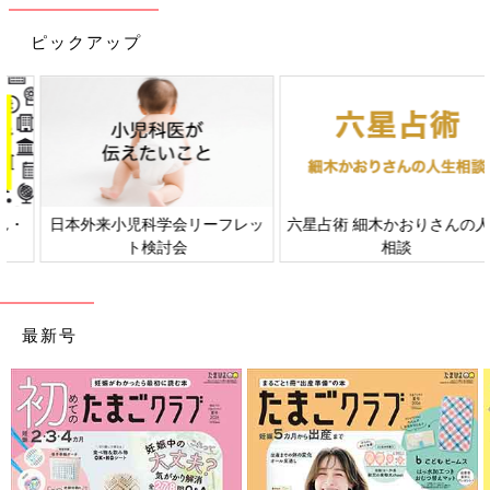
離乳完了期 1才～1才6カ月ごろのレシピ一覧は
こちら
ピックアップ
離乳完了期 1才～1才6カ月ごろ「うどん」のレシピ
トマトアスパラうどん 作り方・レシピ
離乳食完了期1歳 ～1歳6ヶ月ごろ
日本外来小児科学会リーフレッ
六星占術 細木かおりさんの人生
1歳～1歳6ヶ月ごろから使える、米、めん、パ
ト検討会
相談
ンなど炭水化物を含む食材を使った、エネルギ
ー源になる炭水化物のレシピをご紹介。トマト
アスパラうどん
最新号
桜えびとキャベツの焼きうどん 作り
方・レシピ 離乳食完了期1歳 ～1歳6ヶ月
ごろ
1歳～1歳6ヶ月ごろから使える、米、めん、パ
ンなど炭水化物を含む食材を使った、エネルギ
ー源になる炭水化物のレシピをご紹介。桜えび
とキャベツの焼きうどん