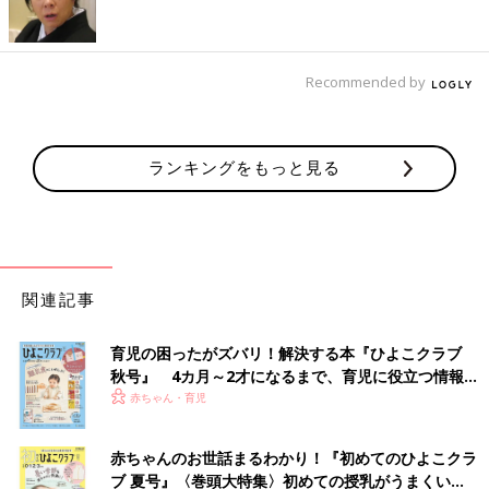
完了期 1才～1才6カ月ごろ）
【離乳完了期 1才～1才6カ月ごろ】 トマト×フ
ィッシュのうまみいっぱい「あじとブロッコリ
ーの焼きうどん 」 離乳食の主食におすすめ。
Recommended by
●監修／
太田百合子先生（管理栄養士）
●参照／初めてママ＆パパのための365日の離乳食カレンダー
ランキングをもっと見る
初めてママ＆パパのための365日の離乳食カレンダ
ー
関連記事
育児の困ったがズバリ！解決する本『ひよこクラブ
秋号』 4カ月～2才になるまで、育児に役立つ情報が
いっぱい！
赤ちゃん・育児
赤ちゃんのお世話まるわかり！『初めてのひよこクラ
ブ 夏号』〈巻頭大特集〉初めての授乳がうまくい