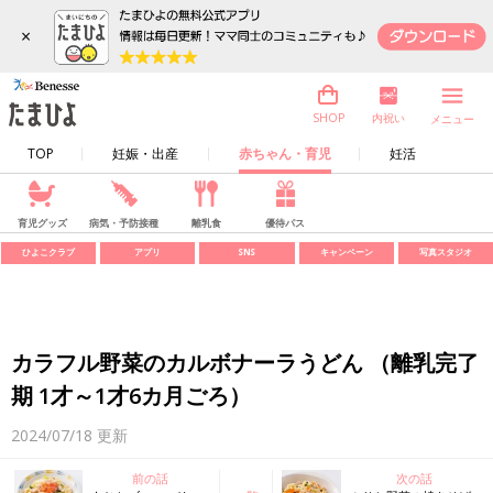
×
内祝い
SHOP
メニュー
TOP
妊娠・出産
赤ちゃん・育児
妊活
育児グッズ
病気・予防接種
離乳食
優待パス
ひよこクラブ
アプリ
SNS
キャンペーン
写真スタジオ
カラフル野菜のカルボナーラうどん （離乳完了
期 1才～1才6カ月ごろ）
2024/07/18
更新
前の話
次の話