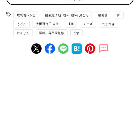
調理前にお読みください＜離乳食のお約束＞
離乳食レシピ
離乳完了期1歳～1歳6ヶ月ごろ
離乳食
卵
うどん
太田百合子 先生
1歳
チーズ
たまねぎ
離乳食の「下ごしらえ」の方法はここから確認してください
にんじん
医師・専門家監修
app
カラフル野菜のカルボナーラうどん レシピ
離乳完了期 1才～1才6カ月ごろから使える「カラフル野菜のカル
ボナーラうどん 」のレシピをご紹介。
材料
・ゆでうどん…約1/4玉（50g）
・ベーコン…1/4枚
・卵黄（かたゆで卵の黄身）…1/4個分
・牛乳…1/4カップ
・玉ねぎ…1cm幅のくし形切り1個