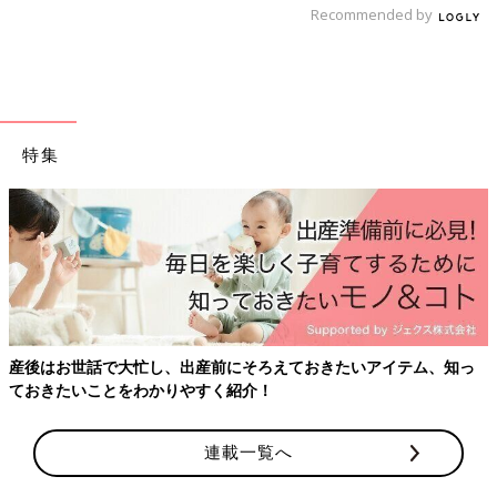
Recommended by
型抜き野菜のスープ 作り方・レシピ 離
乳食完了期1歳 ～1歳6ヶ月ごろ
1歳～1歳6ヶ月ごろから使える、野菜や果物な
どビタミン類を含む食材を使った、体の調子を
整えるビタミンのレシピをご紹介。型抜き野菜
のスープ
特集
鮭のゆでみそ焼き 作り方・レシピ 離乳
食完了期1歳 ～1歳6ヶ月ごろ
1歳～1歳6ヶ月ごろから使える、魚、肉、豆腐
などタンパク質を含む食材を使った、体をつく
るタンパク質のレシピをご紹介。鮭のゆでみそ
焼き
フルーツのせコーンフレーク 作り方・
産後はお世話で大忙し、出産前にそろえておきたいアイテム、知っ
レシピ 離乳食完了期1歳 ～1歳6ヶ月ごろ
ておきたいことをわかりやすく紹介！
1歳～1歳6ヶ月ごろから使える、米、めん、パ
ンなど炭水化物を含む食材を使った、エネルギ
ー源になる炭水化物のレシピをご紹介。フルー
連載一覧へ
ツのせコーンフレーク