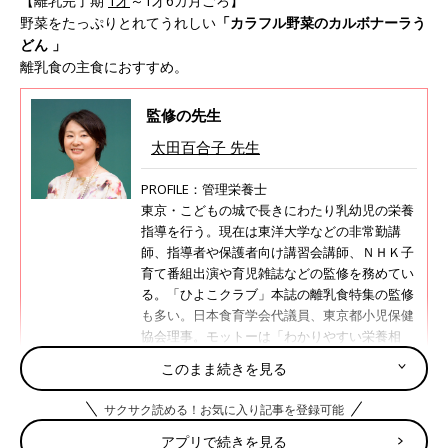
【離乳完了期
1才
～1才6カ月ごろ】
野菜をたっぷりとれてうれしい
「カラフル野菜のカルボナーラう
どん 」
離乳食の主食におすすめ。
監修の先生
太田百合子 先生
PROFILE：管理栄養士
東京・こどもの城で長きにわたり乳幼児の栄養
指導を行う。現在は東洋大学などの非常勤講
師、指導者や保護者向け講習会講師、ＮＨＫ子
育て番組出演や育児雑誌などの監修を務めてい
る。「ひよこクラブ」本誌の離乳食特集の監修
も多い。日本食育学会代議員、東京都小児保健
協会理事。モットーは「わかりやすい栄養相
談」、研究テーマは小児肥満、離乳食、幼児
このまま続きを見る
食。
太田百合子先生の監修記事・書籍
サクサク読める！お気に入り記事を登録可能
アプリで続きを見る