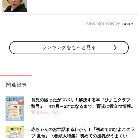
完了期 1才～1才6カ月ごろ）
【離乳完了期 1才～1才6カ月ごろ】 トマト×フ
ィッシュのうまみいっぱい「あじとブロッコリ
ーの焼きうどん 」 離乳食の主食におすすめ。
Recommended by
●監修／
太田百合子先生（管理栄養士）
●参照／初めてママ＆パパのための365日の離乳食カレンダー
ランキングをもっと見る
初めてママ＆パパのための365日の離乳食カレンダ
ー
関連記事
育児の困ったがズバリ！解決する本『ひよこクラブ
秋号』 4カ月～2才になるまで、育児に役立つ情報が
いっぱい！
赤ちゃん・育児
赤ちゃんのお世話まるわかり！『初めてのひよこクラ
ブ 夏号』〈巻頭大特集〉初めての授乳がうまくい