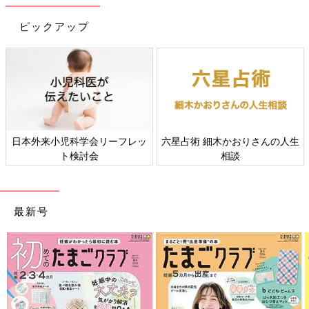
離乳完了期 1才～1才6カ月ごろのレシピ一覧は
こちら
ピックアップ
離乳完了期 1才～1才6カ月ごろ「うどん」のレシピ
トマトアスパラうどん 作り方・レシピ
離乳食完了期1歳 ～1歳6ヶ月ごろ
日本外来小児科学会リーフレッ
六星占術 細木かおりさんの人生
1歳～1歳6ヶ月ごろから使える、米、めん、パ
ト検討会
相談
ンなど炭水化物を含む食材を使った、エネルギ
ー源になる炭水化物のレシピをご紹介。トマト
アスパラうどん
最新号
桜えびとキャベツの焼きうどん 作り
方・レシピ 離乳食完了期1歳 ～1歳6ヶ月
ごろ
1歳～1歳6ヶ月ごろから使える、米、めん、パ
ンなど炭水化物を含む食材を使った、エネルギ
ー源になる炭水化物のレシピをご紹介。桜えび
とキャベツの焼きうどん