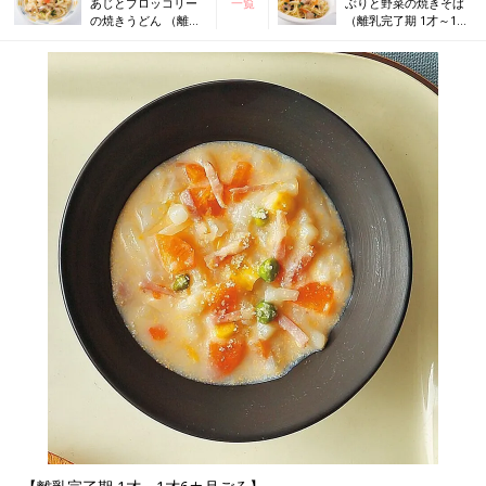
あじとブロッコリー
一覧
ぶりと野菜の焼きそば
の焼きうどん （離乳
（離乳完了期 1才～1才
完了期 1才～1才6カ
6カ月ごろ）
月ごろ）