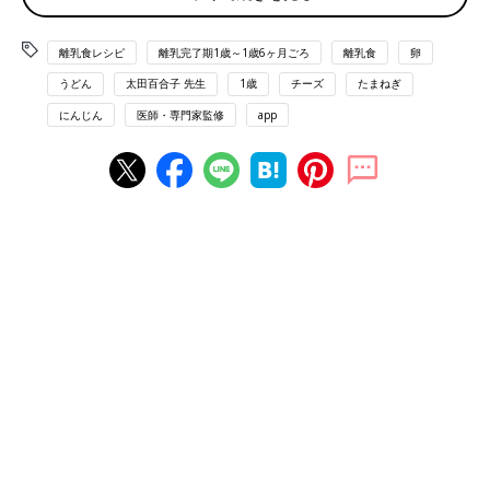
調理前にお読みください＜離乳食のお約束＞
離乳食レシピ
離乳完了期1歳～1歳6ヶ月ごろ
離乳食
卵
うどん
太田百合子 先生
1歳
チーズ
たまねぎ
離乳食の「下ごしらえ」の方法はここから確認してください
にんじん
医師・専門家監修
app
カラフル野菜のカルボナーラうどん レシピ
離乳完了期 1才～1才6カ月ごろから使える「カラフル野菜のカル
ボナーラうどん 」のレシピをご紹介。
材料
・ゆでうどん…約1/4玉（50g）
・ベーコン…1/4枚
・卵黄（かたゆで卵の黄身）…1/4個分
・牛乳…1/4カップ
・玉ねぎ…1cm幅のくし形切り1個