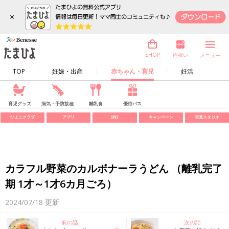
×
内祝い
SHOP
メニュー
TOP
妊娠・出産
赤ちゃん・育児
妊活
育児グッズ
病気・予防接種
離乳食
優待パス
ひよこクラブ
アプリ
SNS
キャンペーン
写真スタジオ
カラフル野菜のカルボナーラうどん （離乳完了
期 1才～1才6カ月ごろ）
2024/07/18
更新
前の話
次の話