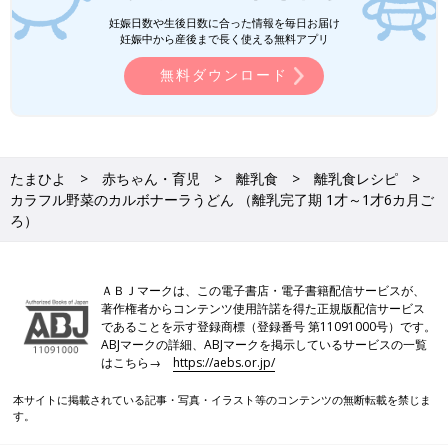
は、医師の指導、指示に従ってください。
妊娠日数や生後日数に合った情報を毎日お届け
●だし汁や野菜スープ、水、湯などの水分量は出来上がり量を目
妊娠中から産後まで長く使える無料アプリ
安にしています。使う鍋の大きさや火力、食材に含まれる水分量
無料ダウンロード
などによって、途中で水分がたりなくなるような場合は、適宜水
分をたして焦げないようにご注意ください。
●水やだし汁の量は目安です。仕上がりが水分が少なく食べにく
いときは、水分をたして再度短時間加熱して調節してください。
●だし汁、野菜スープなどは手作りかベビーフードを使ってくだ
たまひよ
赤ちゃん・育児
離乳食
離乳食レシピ
さい。
カラフル野菜のカルボナーラうどん （離乳完了期 1才～1才6カ月ご
●湯で溶いた粉ミルクは、粉ミルク缶に記載された指示どおりに
ろ）
調乳したものを使ってください。
●水溶き片栗粉は片栗粉1に対し、水3の割合で溶いたものです。
●材料内の鶏卵はMサイズ、じゃがいもやトマトなどの野菜は中
ＡＢＪマークは、この電子書店・電子書籍配信サービスが、
玉が基本です。計量は1カップ＝200mL、大さじ1＝15mL、小さ
著作権者からコンテンツ使用許諾を得た正規版配信サービス
じ1＝5mLが基本です。グラム表記は標準サイズの食材で算出し
であることを示す登録商標（登録番号 第11091000号）です。
ABJマークの詳細、ABJマークを掲示しているサービスの一覧
たものです。
はこちら→
https://aebs.or.jp/
●食材は皮をむく、へた・すじを取り除く、種やわた・芯・骨を
取り除くなどの下ごしらえが済んだものを使用しています。
本サイトに掲載されている記事・写真・イラスト等のコンテンツの無断転載を禁じま
●1回の食事で食べさせる初めての食材は1種類とし、食物アレル
す。
ギーに注意をして少量ずつ与えるのが基本です。食べ慣れた食材