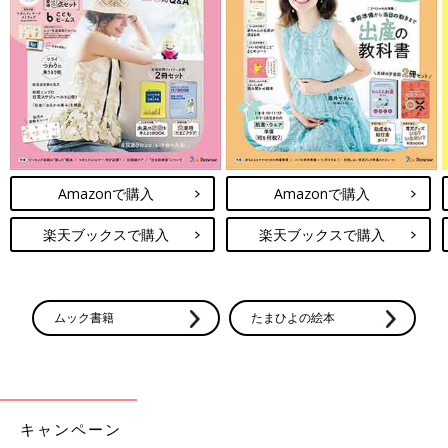
サラダうどん 作り方・レシピ 離乳食完
了期1歳 ～1歳6ヶ月ごろ
1歳～1歳6ヶ月ごろから使える、米、めん、パ
ンなど炭水化物を含む食材を使った、エネルギ
ー源になる炭水化物のレシピをご紹介。サラダ
うどん
離乳完了期 1才～1才6カ月ごろ「うどん」のレ
シピ一覧はこちら
Amazonで購入
Amazonで購入
楽天ブックスで購入
楽天ブックスで購入
作る前に必ず読んで！＜離乳食のお約束＞
ムック書籍
たまひよの絵本
このレシピの離乳食の考え方や材料の下ごしらえ、電子レンジの
使い方などについての注意事項を説明しています。
調理前に必ずお読みになり、ご家庭の状況に合わせて活用してく
ださい。
キャンペーン
電子レンジについて