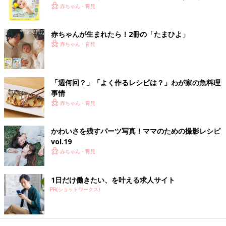
く！ おっぱい・ミルクの基本と夏のトラブル 解決テ
赤ちゃん・育児
ク
赤ちゃんが生まれたら！2冊の「たまひよ」
赤ちゃん・育児
「週何回？」「よく作るレシピは？」わが家の魚料理
事情
赤ちゃん・育児
●初めてママ＆パパのための 365日の離乳食カレンダー
かわいさを残すパーツ写真！ママのための撮影レシピ
Amazonで見る
vol.19
赤ちゃん・育児
楽天ブックスで見る
1日だけ働きたい、を叶える求人サイト
PR(ショットワークス)
離乳完了期 1才～1才6カ月ごろのレシピ