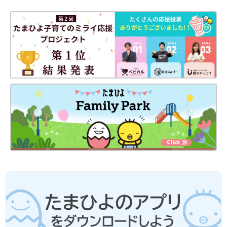
●電子レンジは600Wが基準です。電子レンジが600W以外のワッ
ト数の場合、加熱時間はメーカーにお問い合わせください。電子
レンジは機種により加熱時間が違います。初めはレシピより短い
時間で加熱し、様子を見ながら加熱時間を調節しましょう。
●電子レンジで液体を加熱するとき、沸点に達していても沸騰し
ない場合がごくまれにあります。この状態の液体がちょっとした
刺激で急激に沸騰を起こし、液体が激しく飛び散ることがありま
す(＝突沸現象)。やけどの原因になりますので、ご注意くださ
い。
●電子レンジを使う際は、広口の耐熱容器に入れて水分を加え、
ふんわりとラップをかけて加熱することを前提としています。
離乳食レシピについて
●レシピは1回分が基本です。
●材料は、2019年通知の厚生労働省策定「
授乳
・離乳の支援ガイ
ド」を目安に、作りやすい分量にしています。赤ちゃんの食べら
れる量・かたさなどには個人差があるので、その子に合ったペー
スで進めましょう。なお、食物アレルギーと診断されている場合