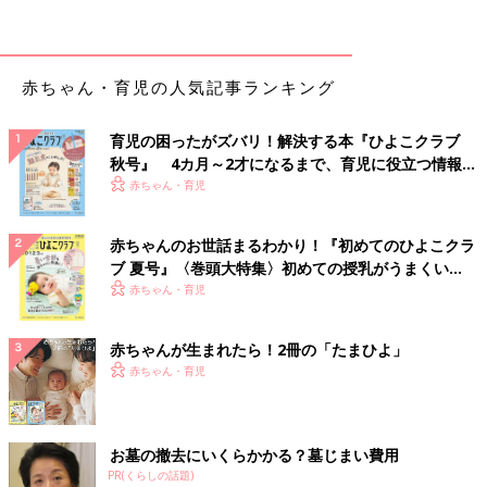
・にんじん…1cm厚さの輪切り1個（10g）
・ミックスベジタブル（冷凍）…大さじ1（10g）
・粉チーズ…小さじ1/2
・だし汁…1/2カップ
赤ちゃん・育児の人気記事ランキング
・水溶き片栗粉…少々
育児の困ったがズバリ！解決する本『ひよこクラブ
作り方
秋号』 4カ月～2才になるまで、育児に役立つ情報が
いっぱい！
赤ちゃん・育児
（1）ゆでうどんは湯通しして2～4cm長さに切る。ベーコンは
1cm長さの細切りにする。玉ねぎは短めの薄切りにする。にんじ
赤ちゃんのお世話まるわかり！『初めてのひよこクラ
んは小さめのいちょう切りにする。ミックスベジタブルは加熱解
ブ 夏号』〈巻頭大特集〉初めての授乳がうまくい
凍して粗くつぶす。
く！ おっぱい・ミルクの基本と夏のトラブル 解決テ
赤ちゃん・育児
（2）ボウルに卵黄、牛乳を入れて、卵黄をつぶしながら混ぜ合
ク
わせる。
（3）小鍋にだし汁、（1）を入れて野菜がやわらかくなるまで煮
赤ちゃんが生まれたら！2冊の「たまひよ」
て、（2）を加えて混ぜる。水溶き片栗粉を加えてとろみをつ
赤ちゃん・育児
け、器に盛り、粉チーズをふる。
お墓の撤去にいくらかかる？墓じまい費用
あじとブロッコリーの焼きうどん （離乳
PR(くらしの話題)