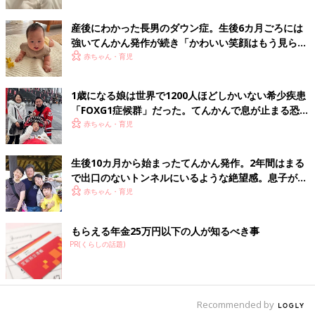
産後にわかった長男のダウン症。生後6カ月ごろには
・特発性てんかん
強いてんかん発作が続き「かわいい笑顔はもう見られ
検査をしても脳に明らかな障害が見つからない、原因不明のてん
ないの!?」と絶望した日々【体験談】
赤ちゃん・育児
かんです。原因は不明ですが、脳波を調べると神経細胞の異常興
奮を確認することができます。生後〜
3歳
ごろまでに発症する小
児てんかんでは、原因のわからないと特発性てんかんが多く見ら
1歳になる娘は世界で1200人ほどしかいない希少疾患
れます。
「FOXG1症候群」だった。てんかんで息が止まる恐怖
の中、娘を守り抜いた10年…【体験談】
赤ちゃん・育児
脳の異常興奮が起こる場所による分類
生後10カ月から始まったてんかん発作。2年間はまる
・部分てんかん
で出口のないトンネルにいるような絶望感。息子がき
脳の一部の部位に過剰な電気興奮が発生し、発作が起こるものを
わめてまれな病気「環状14番染色体症候群」とわかる
赤ちゃん・育児
部分てんかん（局在関連てんかん）といいます。脳の一部が原因
まで【体験談】
となるため、発作は、ちかちかと光りが見える、手足がぴくぴく
もらえる年金25万円以下の人が知るべき事
動くといった身体の特定の部分に限定されることが多く、その場
PR(くらしの話題)
合、発作が起こる際には本人の意識があります（意識障害を起こ
す場合もあります）。
・全般てんかん
Recommended by
脳の全体または大部分に過剰な興奮が起こるてんかんのことを指