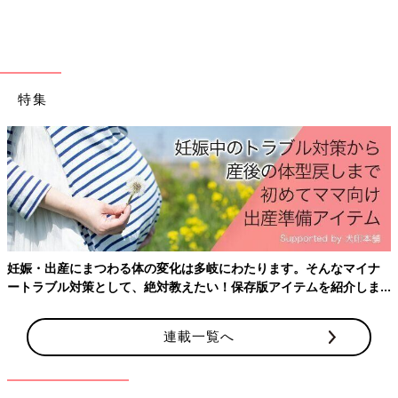
します。脳の大部分が原因となるため、意識を失ってしまった
り、倒れてしまったりといった発作が起こります。
さらに、部分か全般かが決定できないてんかん、部分、全般両方
の特徴を持っているてんかんがあります。
特集
子どものてんかん
新生児から3才までの乳幼児期に発症するてんかんとしては、次
のようなものがあります。
点頭てんかん（ウエスト症候群）
乳児期の難治性てんかんです。生後３〜8か月ごろに頭を前屈、
妊娠・出産にまつわる体の変化は多岐にわたります。そんなマイナ
両腕を開きお祈りをするような瞬間的なけいれん発作が数秒から
ートラブル対策として、絶対教えたい！保存版アイテムを紹介しま
数十秒間隔で、数回〜数十回群発するようになります。発達遅滞
す。
を伴うことが多く、笑わなくなった、ものに興味を示さなくなっ
連載一覧へ
た、首が座らなくなったなど知能と運動の両方で退行（できてい
たことができなくなる）が起こります。なお、点頭てんかんの瞬
間的なけいれんは、乳児が抱きつくような動きを示す「モロー反