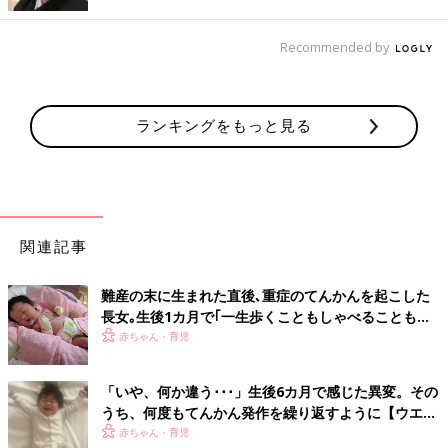
【医師監修】子どもの脳性麻痺の症状、
Recommended by
原因、診断、治療
脳性麻痺は、妊娠中から出生直後の間に何らか
の理由で受けた脳の障害によって起きる運動機
能の障害のことです。脳性麻痺の症状とその程
ランキングをもっと見る
度は障害を受けた脳の部位によってさまざまで
す。ここでは、脳性麻痺の症状、原因、治療に
てんかんの種類
ついて説明します。
てんかんにはいろいろな種類・症状があります。乳幼児期に発症
するてんかんでは、成長に伴って治っていくてんかんもあれば、
関連記事
精神運動発達遅滞を示す難治のてんかんもあります。
難産の末に生まれた直後､重症のてんかんを起こした
原因による分類
長女｡生後1カ月で｢一生歩くこともしゃべることもで
きない｣と【大田原症候群】
赤ちゃん・育児
・症候性てんかん
脳に障害が起きたり、脳に出血や外傷などが起きたりといった、
「いや、何か違う･･･」生後6カ月で感じた異変。その
明らかな原因があるてんかんのことです。具体的には、生まれつ
うち、何度もてんかん発作を繰り返すように【ウエス
き脳にきずがあったり、低酸素状態で生まれたりした場合、脳
ト症候群体験談】
赤ちゃん・育児
炎、髄膜炎など脳に影響を与える病気になった場合です。