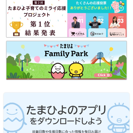
てんかんの診断
す。
脳波検査を行うと、てんかん特有の波形が確認できます。さら
に、CT検査やMRI検査などを行い、脳の奇形やきずなどの有無を
調べて、原因を絞り込み、治療方針を立てていくことになりま
す。出生時の様子や頭のケガ、熱性けいれんを起こしたことがあ
るかどうかなどについても医師が確認していきます。
【医師監修】川崎病、急性脳炎…赤ちゃ
んに発症する恐れがある難病は？その症
状は？小児科医が解説
生まれつき、原因不明、突然の発症など、多く
の赤ちゃんに発症しやすい病気ではありません
が、入院治療が必要な病気があります。その症
状と治療法について、小児科医の山中龍宏先生
に解説していただきました。
てんかんの治療
乳幼児期に発生したてんかんは、治療の内容や予後（病気の経
過）はてんかんの種類によってさまざまです。治療の柱は、薬物
療法（投薬）、脳外科的療法（手術）、そのほか（食事療法な
妊娠日数や生後日数に合った情報を毎日お届け