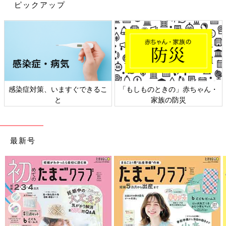
射」と似ています。てんかんの場合は、発作が短時間に繰り返さ
ピックアップ
れること、表情が乏しくなるなどの特徴がありますが、気になる
場合はかかりつけの小児科医に相談するとよいでしょう。
レノックス・ガストー症候群
１〜7歳くらいまでの小児期に発症する難治性てんかんです。点
頭てんかん（ウエスト症候群）から移行することが多く、全身の
感染症対策、いますぐできるこ
「もしものときの」赤ちゃん・
強直発作、脱力発作、欠神作などさまざまな症状が現れます。歩
と
家族の防災
行障害や言語の退行が起こることがあります。
乳児重症ミオクロニーてんかん
最新号
発熱を原因とする熱性けいれんをくり返し発症した乳児で、さら
にてんかんの家族歴（両親のいずれかがてんかん患者である）場
合に起こることがあります。当初は知的発達は正常ですが、１〜
４歳頃にてんかんが発症すると、症状を繰り返すうちに次第に知
的な発達が停滞するようになります。
ローランドてんかん（中心・側頭部に棘波を示す良性小児