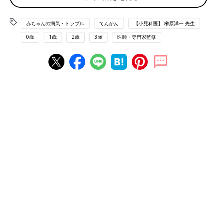
てんかんの治療
赤ちゃんの病気・トラブル
てんかん
【小児科医】 榊原洋一 先生
てんかんの子どもを持つ保護者が気をつけたいこと
0歳
1歳
2歳
3歳
医師・専門家監修
てんかんとはどんな病気
てんかんは、脳の神経細胞に一時的に異常な電気的興奮が起こ
り、意識や運動、感覚などがくり返し障害を起こす病気です。て
んかん発作の現れ方は、脳のどの部分に興奮が起こるかによって
異なるため、てんかんといってもその症状は人によってさまざま
です。
主なてんかん発作
・けいれん発作
手足の筋肉に本人の意志とは無関係に強い収縮が現れ、がたがた
震えが起こります。全身の筋肉につっぱり、こわばりが起こる発
作と共に現れることがあり、意識が失われます。発作は数分で収
まります。