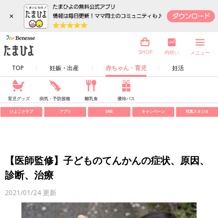
×
内祝い
SHOP
メニュー
TOP
妊娠・出産
赤ちゃん・育児
妊活
育児グッズ
病気・予防接種
離乳食
優待パス
ひよこクラブ
アプリ
SNS
キャンペーン
写真スタジオ
【医師監修】子どものてんかんの症状、原因、
診断、治療
2021/01/24
更新