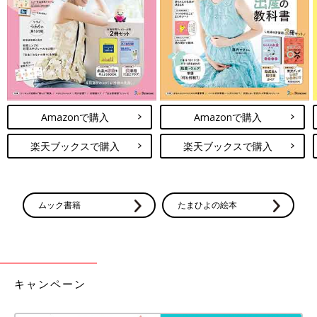
てんかん）
５歳前後（３～１
０歳
）で発症することが多く、思春期後期（１
５歳前後）で自然治癒する良性てんかんです。睡眠時に頭部（顔
面の片側けいれん）、上肢のけいれんなどを起こします。発作頻
度は少なく、大部分が一生のうちで６回以下程度とされていま
す。
Amazonで購入
Amazonで購入
治療は適切な抗てんかん薬を服用することで、大部分の患者さん
楽天ブックスで購入
楽天ブックスで購入
では発作は抑制され通常の社会生活を支障なくおくれます。一
方、抗てんかん薬では発作を抑えることができず、「難治性てん
かん」として複数の抗てんかん薬の調整や外科治療などの専門的
なてんかん治療を必要とする場合もあります。
ムック書籍
たまひよの絵本
【医師監修】乳幼児期に気をつけたい病
気 【0～1歳】 赤ちゃんがかかりやすい
病気の話
発症する頻度はさほど高くはなくても、乳幼児
期に気をつけたい病気があります。 それぞれの
キャンペーン
病気の特徴を知っておいて、思いあたる症状が
出たらすぐに受診しましょう。いざというとき
にホームケアのしかたを知っておくと安心で