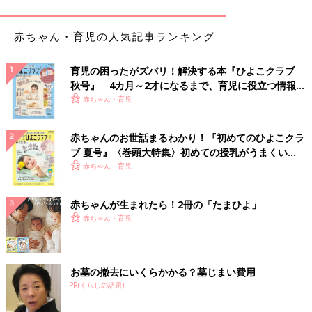
・欠神発作
赤ちゃん・育児の人気記事ランキング
数秒程度の短い時間、意識を失ってしまう発作です。けいれんは
起こりません。欠神発作の時間は短いため、学校や
幼稚園
などで
育児の困ったがズバリ！解決する本『ひよこクラブ
ぼーっとしているようにしか見えず、てんかんの発作であること
秋号』 4カ月～2才になるまで、育児に役立つ情報が
が周囲の人に気づいてもらえない子どももいます。
いっぱい！
赤ちゃん・育児
・ミオクロニー発作
全身あるいは手足などの筋肉が突然ビクッと緊張する発作です。
赤ちゃんのお世話まるわかり！『初めてのひよこクラ
ブ 夏号』〈巻頭大特集〉初めての授乳がうまくい
・失立発作
く！ おっぱい・ミルクの基本と夏のトラブル 解決テ
赤ちゃん・育児
全身の筋緊張が一瞬低下する発作です。転倒したり、手に持って
ク
いたものを落としたりします。
赤ちゃんが生まれたら！2冊の「たまひよ」
赤ちゃん・育児
◎「てんかん＝けいれん」ではありません
てんかんというと、全身を強く震わせるけいれん発作をイメージ
する人も多いのですが、実際には、けいれん発作を伴わないてん
お墓の撤去にいくらかかる？墓じまい費用
かんもあります。また、けいれん発作自体も、てんかん（つま
PR(くらしの話題)
り、脳の神経細胞の異常興奮）が原因のものもあれば、高熱や感
染症を原因とするものもあるのです。