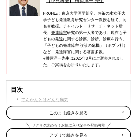
【小児科医】 榊原洋一 先生
PROFILE：東京大学医学部卒。お茶の水女子大
学子ども発達教育研究センター教授を経て、同
名誉教授。チャイルド・リサーチ・ネット所
長。
発達障害
研究の第一人者であり、現在も子
どもの発達に関する診察、診断、診療を行う。
「子どもの発達障害 誤診の危機」（ポプラ社）
など、発達障害に関する著書多数。
※榊原洋一先生は2025年3月にご逝去されまし
た。ご冥福をお祈りいたします。
目次
てんかんとはどんな病気
てんかんの種類
このまま続きを見る
子どものてんかん
サクサク読める！お気に入り記事を登録可能
てんかんの診断
アプリで続きを見る