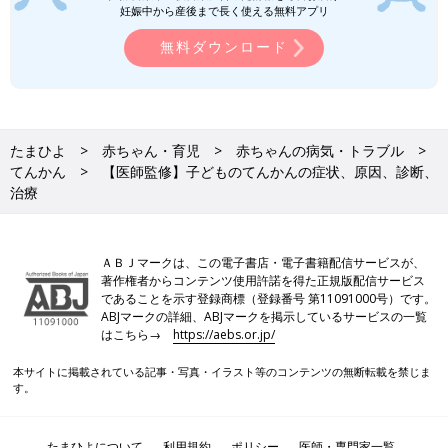
ど）になります。
妊娠中から産後まで長く使える無料アプリ
無料ダウンロード
薬物療法（投薬）
てんかんの治療の中心は投薬です。てんかんの種類によってどの
薬を選択するかが決まってきます。投薬は、医師の指導の下、副
作用に注意しながら行っていきます。てんかんの種類にもよりま
たまひよ
赤ちゃん・育児
赤ちゃんの病気・トラブル
すが、長期間にわたって毎日服用することが必要です。定期的に
てんかん
【医師監修】子どものてんかんの症状、原因、診断、
血液検査を行い、身体の状態を管理していくことが大切です。
治療
脳外科的療法（手術）
ＡＢＪマークは、この電子書店・電子書籍配信サービスが、
投薬に行っても発作の回数が減らない場合、手術が検討されま
著作権者からコンテンツ使用許諾を得た正規版配信サービス
す。良性の脳腫瘍などはっきりした病変が脳にあり、それがてん
であることを示す登録商標（登録番号 第11091000号）です。
ABJマークの詳細、ABJマークを掲示しているサービスの一覧
かんの原因となっている場合は、手術することで発作の完治を期
はこちら→
https://aebs.or.jp/
待することもできます。
本サイトに掲載されている記事・写真・イラスト等のコンテンツの無断転載を禁じま
す。
そのほか（食事療法など）
糖などの炭水化物を減らし、脂肪を多く摂る「ケトン食療法」
たまひよについて
利用規約
ポリシー
医師・専門家一覧