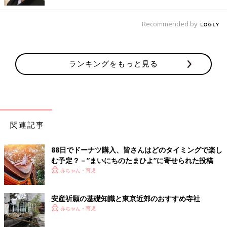
拍手）
6）願いごとがあれば、静かに心で伝えます。
Recommended by
7）最後に、深く一礼します。（一礼）
8）一歩後ろに下がり、小さいお辞儀をして、場を離れます。
流行りの御朱印って、何？
ランキングをもっと見る
参拝後は、御朱印を頂くのも良いですね。今、人気の御朱印をご
紹介します。
御朱印とは
関連記事
御朱印は、神様とあなたのご縁や絆（きずな）の証です。神職の
88日でドーナツ購入、皆さんはどのタイミングで楽し
方が、和紙に墨で紋等を書いて印を押してくれるものです。最近
む予定？－”まいにちのたまひよ”に寄せられた投稿
は、色付き、イラスト付き、お正月限定デザイン等もあります。
赤ちゃん・育児
1枚ずつ頂戴することも、自分の御朱印帳に書いてもらうことも
できます。
安産祈願の基礎知識と東京近郊のおすすめ寺社
赤ちゃん・育児
御朱印帳は、好きなデザインのもので、自由に