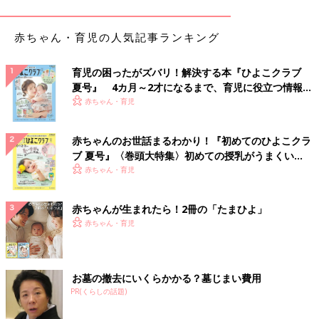
子を左手に持ち替えて、右手を清めます。
4）杓子を再び右手に持ち替え、水を左手の手のひらに汲み、そ
赤ちゃん・育児の人気記事ランキング
の水で口をすすぎます。杓子には、口をつけないように気をつけ
ましょう。
5）杓子の水で左手を清めます。
育児の困ったがズバリ！解決する本『ひよこクラブ
夏号』 4カ月～2才になるまで、育児に役立つ情報が
6）両手で杓子を持ったまま、杓子を縦にし、手持ち部分を水が
いっぱい！
赤ちゃん・育児
流れるようにして清めます。
7）最後に、元の場所に杓子を戻し、一礼します。
8）ハンカチやハンドタオルで手と口を拭きます。
赤ちゃんのお世話まるわかり！『初めてのひよこクラ
ブ 夏号』〈巻頭大特集〉初めての授乳がうまくい
● 本殿
く！ おっぱい・ミルクの基本と夏のトラブル 解決テ
赤ちゃん・育児
本殿では、「二礼二拍手一礼」を基本に参拝します。
ク
1）ご神前に立ち、小さいお辞儀をします。
赤ちゃんが生まれたら！2冊の「たまひよ」
2）神様に捧げる心として、賽銭（さいせん）を賽銭箱に入れま
赤ちゃん・育児
す。
3）鈴があれば、静かに鳴らします。
4）姿勢を正し、お辞儀（前傾姿勢90度）を2回します。（二
礼）
お墓の撤去にいくらかかる？墓じまい費用
5）肩幅を目安に手を広げ、胸の前で拍手を2回します。右手を少
PR(くらしの話題)
し下にずらして、拍手をし、終えたら右手は元に戻します。（二