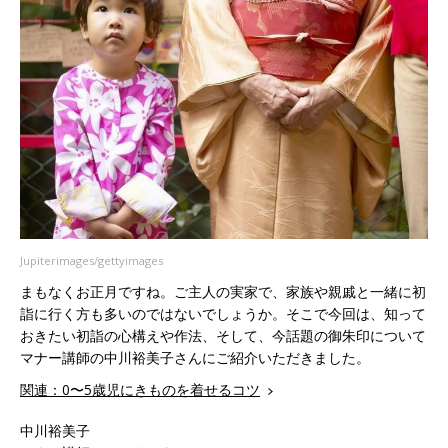
Jupiterimages/gettyimages
まもなくお正月ですね。ご主人の実家で、家族や親戚と一緒に初
詣に行く方も多いのではないでしょうか。そこで今回は、知って
おきたい初詣の心構えや作法、そして、今話題の御朱印について
マナー講師の中川裕美子さんにご紹介いただきました。
関連：0〜5歳児にきものを着せるコツ
中川裕美子