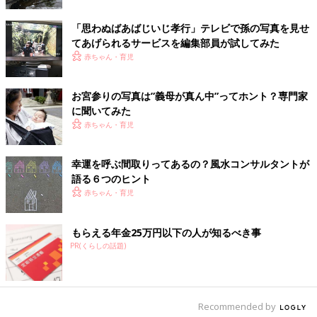
御朱印を集める御朱印帳は、神社のほか、雑貨屋や文具店でも売
「思わぬばあばじいじ孝行」テレビで孫の写真を見せ
られています。柄やデザインは豊富で、選ぶのも楽しみの1つで
てあげられるサービスを編集部員が試してみた
す。神社用と寺院用で使い分けするのも、まとめて1冊にする
赤ちゃん・育児
も、どちらも良いとされています。
御朱印を頂くときの作法
お宮参りの写真は”義母が真ん中”ってホント？専門家
に聞いてみた
赤ちゃん・育児
御朱印は、神社内の社務所や授与所等でいただくことができま
す。
1）書いてもらいたいページを開き、書いてくださる方に向けて
幸運を呼ぶ間取りってあるの？風水コンサルタントが
語る６つのヒント
お渡しします。
赤ちゃん・育児
2）「御朱印をいただけますでしょうか」とお願いします。
3）「ありがとうございます」とお礼を伝え、受け取ります。
4）御朱印代（初穂料：はつほりょう）は、おおむね300～500円
もらえる年金25万円以下の人が知るべき事
です。「お納めする金額を教えていただけますでしょうか」と尋
PR(くらしの話題)
ねても大丈夫です。小銭は用意しておきましょう。
関連：お宮参りの時期はいつ？お宮参りのマナー・準備と当日の
流れ
Recommended by