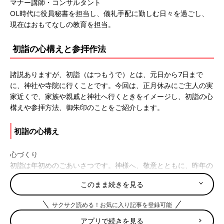
マナー講師・コンサルタント
OL時代に役員秘書を担当し、儀礼手配に勤しむ日々を過ごし、
現在はおもてなしの教育を担当。
初詣の心構えと参拝作法
諸説ありますが、初詣（はつもうで）とは、元日から7日まで
に、神社や寺院に行くことです。今回は、正月休みにご主人の実
家近くで、家族や親戚と神社へ行くときをイメージし、初詣の心
構えや参拝方法、御朱印のことをご紹介します。
初詣の心構え
心づくり
初詣は年初めのごあいさつです。神様へ、敬意とともに、昨年の
お礼をお伝えできるようにしておきましょう。
このまま続きを見る
伝統の確認
サクサク読める！お気に入り記事を登録可能
ご主人の地元ならでは習慣があるかもしれません。ご主人や親戚
等に事前に確認し、準備をぬかりなくしておきましょう。
アプリで続きを見る