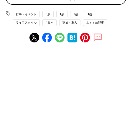
身だしなみ
行事・イベント
0歳
1歳
2歳
3歳
神社は神様のお住まい。できるだけ礼儀正しい、清潔感のある服
ライフスタイル
4歳～
家族・友人
おすすめ記事
装を心がけましょう。
参拝方法
●鳥居
鳥居（とりい）は「失礼いたします」と言ってから、一礼してく
ぐりましょう。参道の真ん中は神様がお通りになりますので、で
きるだけ端を歩きます。帰るときは、鳥居の前で振り返り「あり
がとうございました」と言って、一礼してからくぐります。
● 手水舎（てみずしゃ・てみずや・ちょうずや）
手水舎は、参拝前に水で心身を清める場所です。杓子（しゃく
し）を使い、最初に汲んだ水で、最後まで清めを行いましょう。
1）ハンカチやハンドタオルを、手に取りやすいところに用意し
ます。
2）一礼します。
3）右手に杓子を持って水を汲み、左手を清めます。その後、杓