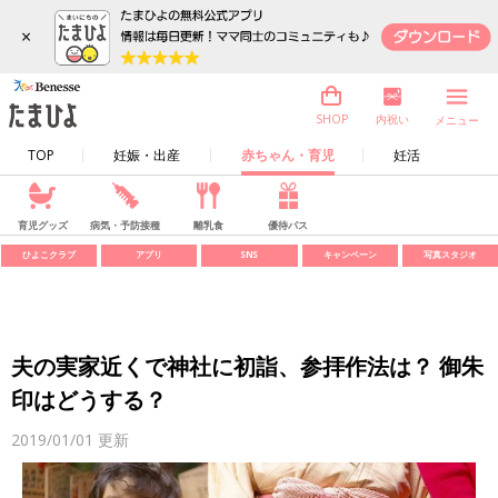
×
内祝い
SHOP
メニュー
TOP
妊娠・出産
赤ちゃん・育児
妊活
育児グッズ
病気・予防接種
離乳食
優待パス
ひよこクラブ
アプリ
SNS
キャンペーン
写真スタジオ
夫の実家近くで神社に初詣、参拝作法は？ 御朱
印はどうする？
2019/01/01
更新