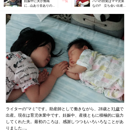
妊娠中に夫が無職
一覧
パパの自覚はママ次第
に…山あり谷ありの
なの!? 立ち会い出産
夫婦生活。妊娠、出
を経てパパも子どもと
産を経て、夫につい
一緒に成長
て思うこと
ライターの“マミ”です。助産師として働きながら、28歳と3
1歳
で
出産。現在は育児休業中です。妊娠中、産後ともに積極的に協力
してくれた夫。最初のころは、感謝しつつもいろいろなことがあ
りました…。