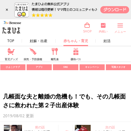
×
内祝い
SHOP
メニュー
TOP
妊娠・出産
赤ちゃん・育児
妊活
育児グッズ
病気・予防接種
離乳食
優待パス
ひよこクラブ
アプリ
SNS
キャンペーン
写真スタジオ
几帳面な夫と離婚の危機も！でも、その几帳面
さに救われた第２子出産体験
2019/08/02
更新
前の話
次の話