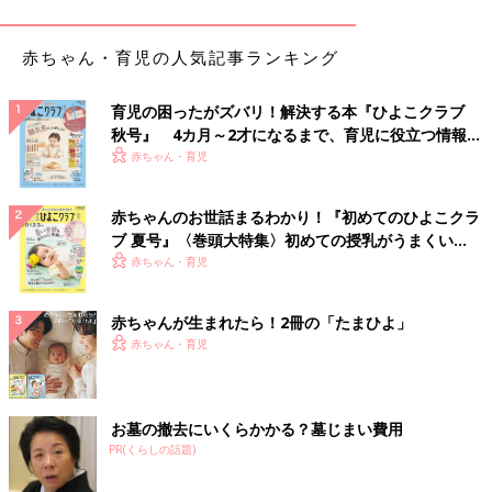
た。
“切迫早産”傾向だったため、上の子との遊び相手も
赤ちゃん・育児の人気記事ランキング
育児の困ったがズバリ！解決する本『ひよこクラブ
第2子
妊娠後期
、“切迫早産”傾向になってしまった私は、産休に
秋号』 4カ月～2才になるまで、育児に役立つ情報が
入ってからも、家で安静にして過ごさなければなりませんでし
いっぱい！
赤ちゃん・育児
た。
上の子は4歳でとても活発。休みの日は公園に行って走り回らな
赤ちゃんのお世話まるわかり！『初めてのひよこクラ
いと気が済まないタイプでしたが、私は遊び相手ができませんで
ブ 夏号』〈巻頭大特集〉初めての授乳がうまくい
した。
く！ おっぱい・ミルクの基本と夏のトラブル 解決テ
赤ちゃん・育児
ク
そんなときがんばってくれたのも夫でした。旅行業界に勤めてい
赤ちゃんが生まれたら！2冊の「たまひよ」
る夫は、そのころちょうど多忙なシーズン。毎日仕事が忙しく疲
赤ちゃん・育児
れているなか、休みの日には、上の子を連れでさまざまなところ
へ出かけてくれました。公園以外にも、動物園や水族館、博物館
などに連れて行ってくれ、上の子も大満足でした。
お墓の撤去にいくらかかる？墓じまい費用
PR(くらしの話題)
第2子出産後は上の子の面倒や家事すべてこなす