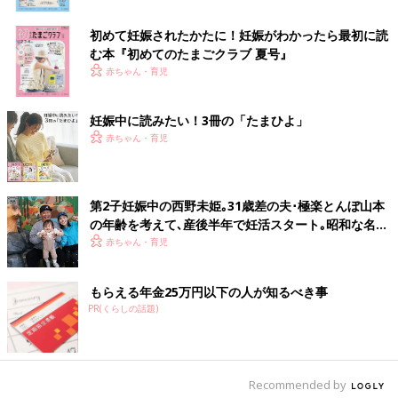
は、「この人と結婚できてよかった」と思えるようになりまし
初めて妊娠されたかたに！妊娠がわかったら最初に読
た！
む本『初めてのたまごクラブ 夏号』
[マミ＊プロフィール]
赤ちゃん・育児
夫と4歳、
0歳
の2人の子どもの4人暮らしをしています。新しい
職場で再び助産師として働いています！ バタバタと忙しい毎日
妊娠中に読みたい！3冊の「たまひよ」
ですが、育児を楽しんでいます。
赤ちゃん・育児
■関連記事： お宅のパパはイクメン？ 産後に変わった夫・変わ
らない夫
第2子妊娠中の西野未姫｡31歳差の夫･極楽とんぼ山本
※この記事は個人の体験記です。記事に掲載の画像はイメージで
の年齢を考えて､産後半年で妊活スタート｡昭和な名前
す。
を好む夫とは､また名づけでぶつかりそう!?
赤ちゃん・育児
前の話
次の話
妊娠中に夫が無職
一覧
パパの自覚はママ次第
もらえる年金25万円以下の人が知るべき事
に…山あり谷ありの
なの!? 立ち会い出産
PR(くらしの話題)
夫婦生活。妊娠、出
を経てパパも子どもと
産を経て、夫につい
一緒に成長
て思うこと
Recommended by