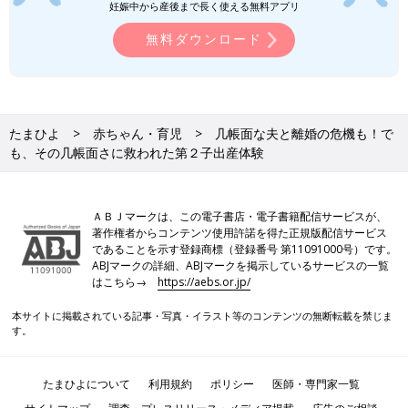
妊娠中から産後まで長く使える無料アプリ
無料ダウンロード
たまひよ
赤ちゃん・育児
几帳面な夫と離婚の危機も！で
も、その几帳面さに救われた第２子出産体験
ＡＢＪマークは、この電子書店・電子書籍配信サービスが、
著作権者からコンテンツ使用許諾を得た正規版配信サービス
であることを示す登録商標（登録番号 第11091000号）です。
ABJマークの詳細、ABJマークを掲示しているサービスの一覧
はこちら→
https://aebs.or.jp/
本サイトに掲載されている記事・写真・イラスト等のコンテンツの無断転載を禁じま
す。
たまひよについて
利用規約
ポリシー
医師・専門家一覧