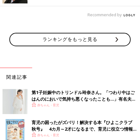
出産後の入院中は、上の子の
寝かしつけ
や保育園の送迎をこなし
てくれていたのも夫。
Recommended by
出産前はどんなときも「ママと寝るの！」と言い張り、寝る前に
は必ず絵本を読んで寝るという生活をしていた上の子。
ランキングをもっと見る
しかし、第2子出産を機に、夫と一緒に時間を過ごすことが多く
なった上の子は、その強い愛情に気づいたのか、夫と絵本を読ん
で寝るということができるようになりました。
退院後に自宅へ帰った後、上の子は夫にすっかりなついていて、
関連記事
私は下の子の育児に専念できました。
■その他のママライター体験談はこちら
第1子妊娠中のトリンドル玲奈さん。「つわり中はご
はんのにおいで気持ち悪くなったことも…」有名夫婦
私の夫はかなり几帳面な性格で、それが原因でぶつかり、結婚を
のYouTubeから学んだ夫がつわり中にしたことと
赤ちゃん・育児
後悔したことも多々ありました。が…、第2子妊娠後は夫のその
は？（たまひよ独占インタビュー後編）
几帳面さに感謝することができるようになり、ぶつかることはほ
育児の困ったがズバリ！解決する本『ひよこクラブ
とんどなくなっていました。第2子の出産を機に、上の子がパパ
秋号』 4カ月～2才になるまで、育児に役立つ情報が
に以前よりさらになつくようになり、一緒に寝てくれるようにな
いっぱい！
赤ちゃん・育児
ったこともありがたかったです。紆余曲折あったけれど、今で