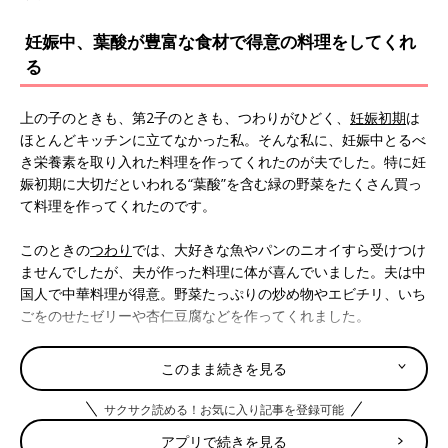
妊娠中、葉酸が豊富な食材で得意の料理をしてくれ
る
上の子のときも、第2子のときも、つわりがひどく、
妊娠初期
は
ほとんどキッチンに立てなかった私。そんな私に、妊娠中とるべ
き栄養素を取り入れた料理を作ってくれたのが夫でした。特に妊
娠初期に大切だといわれる“葉酸”を含む緑の野菜をたくさん買っ
て料理を作ってくれたのです。
このときの
つわり
では、大好きな魚やパンのニオイすら受けつけ
ませんでしたが、夫が作った料理に体が喜んでいました。夫は中
国人で中華料理が得意。野菜たっぷりの炒め物やエビチリ、いち
ごをのせたゼリーや杏仁豆腐などを作ってくれました。
夫の故郷では、もともと男性が料理を作ることが当たり前である
このまま続きを見る
ことと、学生時代、居酒屋で板前から料理を学んでいたこともあ
り、料理の腕前はかなり良く、とても助かりました。
サクサク読める！お気に入り記事を登録可能
アプリで続きを見る