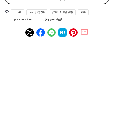
洗濯や掃除も率先してやってくれる夫。でも…
つわり
おすすめ記事
妊娠・出産体験談
家事
第2子妊娠中、つわりのため、洗濯用洗剤のニオイにも吐き気を
もよおし、洗濯物が干せないという事態に…。上の子が
保育園
に
夫・パートナー
ママライター体験談
行っており、毎日、洗濯物はたまっていく一方であるため、夫が
毎日、寝る前に洗濯物を片付けててくれました。
また、共働きのため、掃除機は休日にかけていたのですが、妊娠
中は体が疲れやすく、休みの日はさすがにぐったり。もともとキ
レイ好きな夫は部屋中キレイさっぱり掃除をしてくれるのです。
しかしこのことがきっかけで、喧嘩が勃発したことも。
夫は、掃除の腕はピカイチなのですが、「俺がやらないとこの家
はどうなっちゃうんだよ、ゴミ屋敷だよな」などと余計な一言を
言うのです。
妊娠中は敏感になっていたせいか、上の子の妊娠中はよく喧嘩に
なり、言い争いに発展。産後はその延長で離婚の危機…。しかし
第2子のときにはお互いにメンタルが強くなっていたのと、夫婦
円満の願いが強まったこともあり、喧嘩は少なくなっていきまし