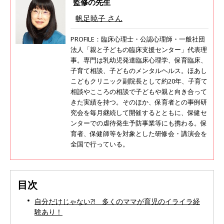
監修の先生
帆足暁子 さん
PROFILE：臨床心理士・公認心理師・一般社団
法人「親と子どもの臨床支援センター」代表理
事。専門は乳幼児発達臨床心理学、保育臨床、
子育て相談、子どものメンタルヘルス。ほあし
こどもクリニック副院長として約20年、子育て
相談やこころの相談で子どもや親と向き合って
きた実績を持つ。そのほか、保育者との事例研
究会を毎月継続して開催するとともに、保健セ
ンターでの虐待発生予防事業等にも携わる。保
育者、保健師等を対象とした研修会・講演会を
全国で行っている。
目次
自分だけじゃない?! 多くのママが育児のイライラ経
験あり！