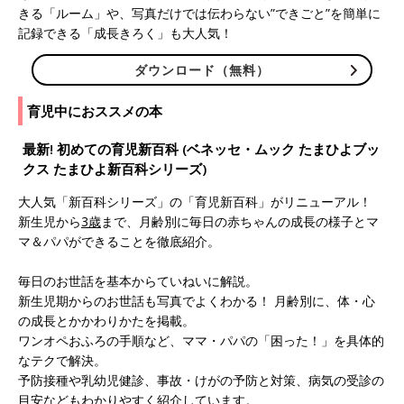
きる「ルーム」や、写真だけでは伝わらない”できごと”を簡単に
記録できる「成長きろく」も大人気！
ダウンロード（無料）
育児中におススメの本
最新! 初めての育児新百科 (ベネッセ・ムック たまひよブッ
クス たまひよ新百科シリーズ)
大人気「新百科シリーズ」の「育児新百科」がリニューアル！
新生児から
3歳
まで、月齢別に毎日の赤ちゃんの成長の様子とマ
マ＆パパができることを徹底紹介。
毎日のお世話を基本からていねいに解説。
新生児期からのお世話も写真でよくわかる！ 月齢別に、体・心
の成長とかかわりかたを掲載。
ワンオペおふろの手順など、ママ・パパの「困った！」を具体的
なテクで解決。
予防接種や乳幼児健診、事故・けがの予防と対策、病気の受診の
目安などもわかりやすく紹介しています。