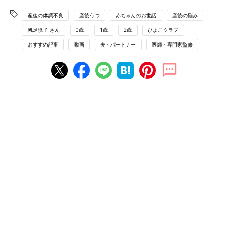
産後の体調不良
産後うつ
赤ちゃんのお世話
産後の悩み
帆足暁子 さん
0歳
1歳
2歳
ひよこクラブ
おすすめ記事
動画
夫・パートナー
医師・専門家監修