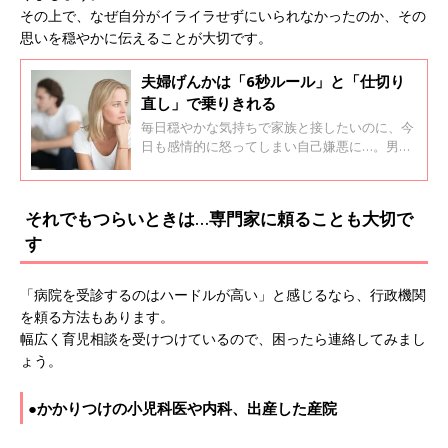
その上で、なぜ自分がイライラせずにいられなかったのか、その
思いを穏やかに伝えることが大切です。
夫婦げんかは「6秒ルール」と「仕切り
直し」で乗りきれる
毎日穏やかな気持ちで家族と接したいのに、今
日も感情的に怒ってしまい自己嫌悪に…。男児
２人を育児中の筆者は、夫への怒りに悶々（も
んもん）とすることがあります。そこで、アン
ガーマネジメントシニアファシリテーターの高
それでもつらいときは…専門家に頼ることも大切で
田しのぶさんに、上手に怒りをコントロールす
す
るコツをお聞きしました。
「病院を受診するのはハードルが高い」と感じるなら、行政機関
を頼る方法もあります。
幅広く育児相談を受けつけているので、困ったら連絡してみまし
ょう。
●かかりつけの小児科医や内科、出産した産院