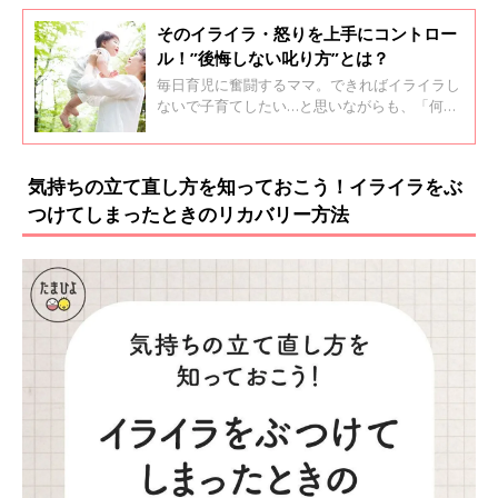
そのイライラ・怒りを上手にコントロー
ル！”後悔しない叱り方”とは？
毎日育児に奮闘するママ。できればイライラし
ないで子育てしたい…と思いながらも、「何や
ってるの！」「早くしなさい！」とイライラし
て怒ってばっかりな自分を「ダメな親だな…」
と責めて、自己嫌悪に陥っているママも多いの
気持ちの立て直し方を知っておこう！イライラをぶ
では？そこで、イライラのコントロール方法や
つけてしまったときのリカバリー方法
怒り方のコツを日本アンガーマネジメント協会
の小尻さんからアドバイスをいただきました。