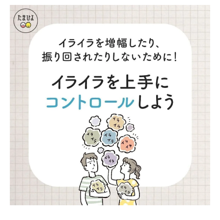
気や喜びがなくなるような症状があった』と答
えたママが46.8％いました。 よくあった 478
人（13.4％） たまにあった 1193人（33.4％）
あまりなかった 892人（25％） まったくなか
った 879人（24.6％） また、『妊娠中、もし
くは妊娠する前、自分が産後の憂鬱な症状 を経
験すると思っていましたか？』という問いには
84.8％のママが「思っていなかった」と答えて
います。産後はさまざまな変化が見られると思
いますが、先輩ママたちはどんな経験をしたの
でしょうか。