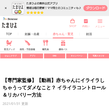
×
内祝い
SHOP
メニュー
TOP
妊娠・出産
赤ちゃん・育児
妊活
育児グッズ
病気・予防接種
離乳食
優待パス
ひよこクラブ
アプリ
SNS
キャンペーン
写真スタジオ
【専門家監修】【動画】赤ちゃんにイライラし
ちゃうってダメなこと？ イライラコントロール
＆リカバリー方法
2021/01/31
更新