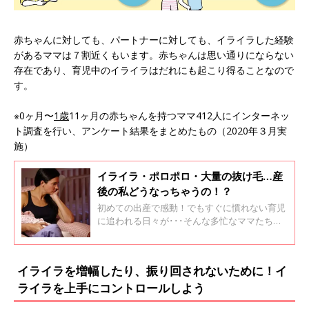
赤ちゃんに対しても、パートナーに対しても、イライラした経験
があるママは７割近くもいます。赤ちゃんは思い通りにならない
存在であり、育児中のイライラはだれにも起こり得ることなので
す。
※0ヶ月〜
1歳
11ヶ月の赤ちゃんを持つママ412人にインターネッ
ト調査を行い、アンケート結果をまとめたもの（2020年３月実
施）
イライラ・ポロポロ・大量の抜け毛…産
後の私どうなっちゃうの！？
初めての出産で感動！でもすぐに慣れない育児
に追われる日々が･･･そんな多忙なママたちを
おそう数々の「産後あるある」。産後いったい
自分にどんな変化が起こるのか、新米ママたち
も不安なはず…。 全国の『ウィメンズパーク』
イライラを増幅したり、振り回されないために！イ
のママ3574人 に「産後憂鬱になった？」とい
ライラを上手にコントロールしよう
うアンケート調査をおこなったところ、『産
後、憂鬱な気分になったり、育児に対してやる