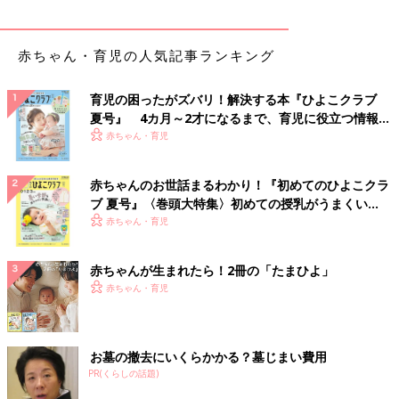
赤ちゃん・育児の人気記事ランキング
育児の困ったがズバリ！解決する本『ひよこクラブ
夏号』 4カ月～2才になるまで、育児に役立つ情報が
いっぱい！
赤ちゃん・育児
赤ちゃんのお世話まるわかり！『初めてのひよこクラ
ブ 夏号』〈巻頭大特集〉初めての授乳がうまくい
く！ おっぱい・ミルクの基本と夏のトラブル 解決テ
赤ちゃん・育児
ク
赤ちゃんが生まれたら！2冊の「たまひよ」
赤ちゃん・育児
お墓の撤去にいくらかかる？墓じまい費用
PR(くらしの話題)