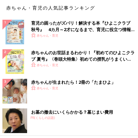
赤ちゃん・育児の人気記事ランキング
育児の困ったがズバリ！解決する本『ひよこクラブ
秋号』 4カ月～2才になるまで、育児に役立つ情報が
いっぱい！
赤ちゃん・育児
赤ちゃんのお世話まるわかり！『初めてのひよこクラ
ブ 夏号』〈巻頭大特集〉初めての授乳がうまくい
く！ おっぱい・ミルクの基本と夏のトラブル 解決テ
赤ちゃん・育児
ク
赤ちゃんが生まれたら！2冊の「たまひよ」
赤ちゃん・育児
お墓の撤去にいくらかかる？墓じまい費用
PR(くらしの話題)