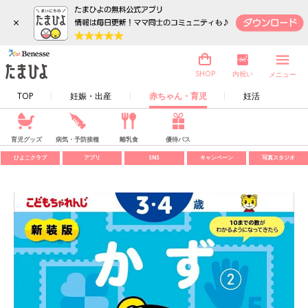
×
内祝い
SHOP
メニュー
TOP
妊娠・出産
赤ちゃん・育児
妊活
育児グッズ
病気・予防接種
離乳食
優待パス
ひよこクラブ
アプリ
SNS
キャンペーン
写真スタジオ