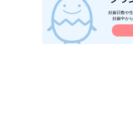
妊娠日数や
妊娠中か