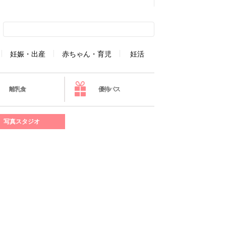
妊娠・出産
赤ちゃん・育児
妊活
離乳食
優待パス
写真スタジオ