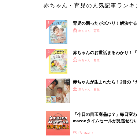
赤ちゃん・育児の人気記事ランキ
育児の困ったがズバリ！解決する
『ひよこクラブ 夏号』 4カ月～
赤ちゃん・育児
になるまで、育児に役立つ情報が
ぱい！
赤ちゃんのお世話まるわかり！『
てのひよこクラブ 夏号』〈巻頭
赤ちゃん・育児
集〉初めての授乳がうまくいく！
っぱい・ミルクの基本と夏のトラ
解決テク
赤ちゃんが生まれたら！2冊の「
ひよ」
赤ちゃん・育児
「今日の目玉商品は？」毎日変わ
mazonタイムセールが見逃せな
PR（Amazon）