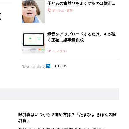
子どもの歯並びをよくするのは矯正一
択ではない！乳幼児期から始める、い
赤ちゃん・育児
い歯並びのための新習慣【小児歯科
医】
録音をアップロードするだけ。AIが速
く正確に議事録作成
PR（カイタヨ）
Recommended by
離乳食はいつから？進め方は？「たまひよ きほんの離
乳食」