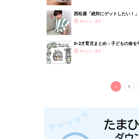
西松屋「絶対にゲットしたい！
ズりアイテム5選
赤ちゃん・育児
0-2才育児まとめ：子どもの命を守る、C
赤ちゃん・育児
<
1