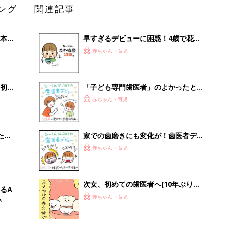
ング
関連記事
本
早すぎるデビューに困惑！4歳で花粉
2才
症!?【なかよし兄妹日記vol.27】
赤ちゃん・育児
いっ
初め
「子ども専門歯医者」のよかったとこ
大特
ろ～受付・診察待ち編～【なかよし兄
赤ちゃん・育児
 お
妹日記#13】
ブル
たま
家での歯磨きにも変化が！歯医者デビ
ュー連載 最終話【なかよし兄妹日記
赤ちゃん・育児
#14】
次女、初めての歯医者へ[10年ぶりに
るA
出産しました#333]
赤ちゃん・育児
い