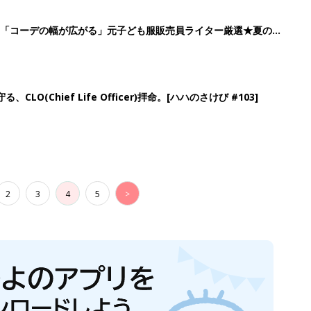
」「コーデの幅が広がる」元子ども服販売員ライター厳選★夏のバ
LO(Chief Life Officer)拝命。[ハハのさけび #103]
2
3
4
5
>