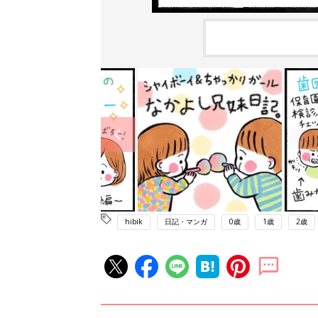
hibik
日記・マンガ
0歳
1歳
2歳