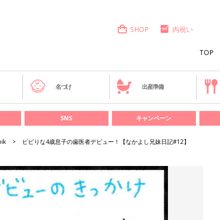
SHOP
内祝い
TOP
き
名づけ
出産準備
SNS
キャンペーン
bik
ビビりな4歳息子の歯医者デビュー！【なかよし兄妹日記#12】