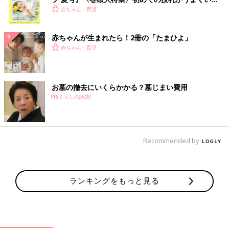
く！ おっぱい・ミルクの基本と夏のトラブル 解決テ
赤ちゃん・育児
ク
赤ちゃんが生まれたら！2冊の「たまひよ」
赤ちゃん・育児
お墓の撤去にいくらかかる？墓じまい費用
PR(くらしの話題)
Recommended by
ランキングをもっと見る