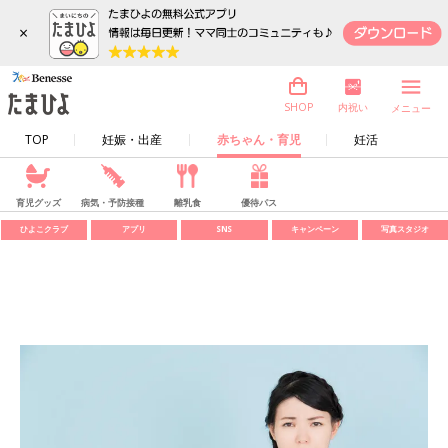
×
内祝い
SHOP
メニュー
TOP
妊娠・出産
赤ちゃん・育児
妊活
育児グッズ
病気・予防接種
離乳食
優待パス
ひよこクラブ
アプリ
SNS
キャンペーン
写真スタジオ