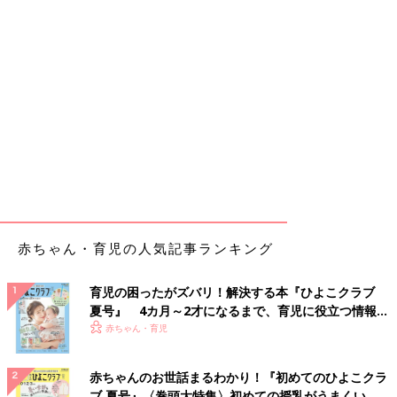
赤ちゃん・育児の人気記事ランキング
育児の困ったがズバリ！解決する本『ひよこクラブ
夏号』 4カ月～2才になるまで、育児に役立つ情報が
いっぱい！
赤ちゃん・育児
赤ちゃんのお世話まるわかり！『初めてのひよこクラ
ブ 夏号』〈巻頭大特集〉初めての授乳がうまくい