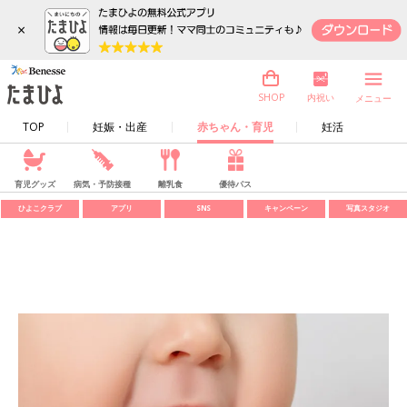
×
内祝い
SHOP
メニュー
TOP
妊娠・出産
赤ちゃん・育児
妊活
育児グッズ
病気・予防接種
離乳食
優待パス
ひよこクラブ
アプリ
SNS
キャンペーン
写真スタジオ