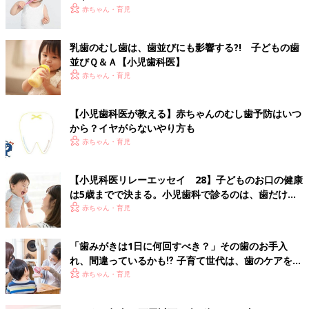
赤ちゃん・育児
乳歯のむし歯は、歯並びにも影響する?! 子どもの歯
並びＱ＆Ａ【小児歯科医】
赤ちゃん・育児
【小児歯科医が教える】赤ちゃんのむし歯予防はいつ
から？イヤがらないやり方も
赤ちゃん・育児
【小児科医リレーエッセイ 28】子どものお口の健康
は5歳までで決まる。小児歯科で診るのは、歯だけじ
ゃない
赤ちゃん・育児
「歯みがきは1日に何回すべき？」その歯のお手入
れ、間違っているかも⁉ 子育て世代は、歯のケアをア
ップデートして
赤ちゃん・育児