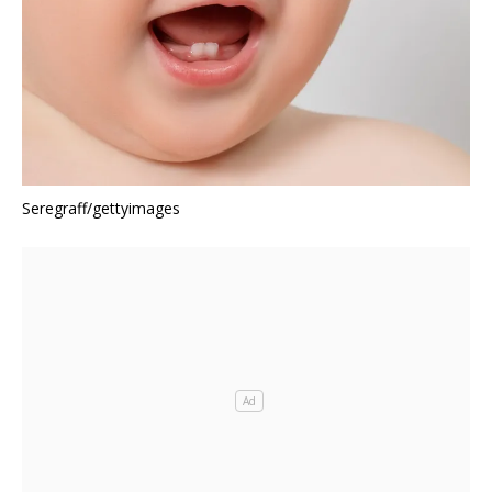
Seregraff/gettyimages