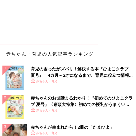
赤ちゃん・育児の人気記事ランキング
育児の困ったがズバリ！解決する本『ひよこクラブ
夏号』 4カ月～2才になるまで、育児に役立つ情報が
いっぱい！
赤ちゃん・育児
赤ちゃんのお世話まるわかり！『初めてのひよこクラ
ブ 夏号』〈巻頭大特集〉初めての授乳がうまくい
く！ おっぱい・ミルクの基本と夏のトラブル 解決テ
赤ちゃん・育児
ク
赤ちゃんが生まれたら！2冊の「たまひよ」
赤ちゃん・育児