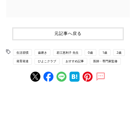
元記事へ戻る
生活習慣
歯磨き
若江恵利子 先生
0歳
1歳
2歳
発育発達
ひよこクラブ
おすすめ記事
医師・専門家監修