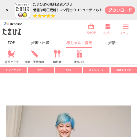
×
内祝い
SHOP
メニュー
TOP
妊娠・出産
赤ちゃん・育児
妊活
育児グッズ
病気・予防接種
離乳食
優待パス
ひよこクラブ
アプリ
SNS
キャンペーン
写真スタジオ