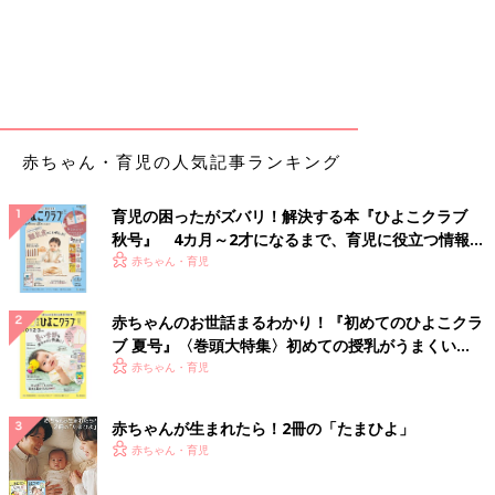
赤ちゃん・育児の人気記事ランキング
育児の困ったがズバリ！解決する本『ひよこクラブ
秋号』 4カ月～2才になるまで、育児に役立つ情報が
いっぱい！
赤ちゃん・育児
赤ちゃんのお世話まるわかり！『初めてのひよこクラ
ブ 夏号』〈巻頭大特集〉初めての授乳がうまくい
く！ おっぱい・ミルクの基本と夏のトラブル 解決テ
赤ちゃん・育児
ク
赤ちゃんが生まれたら！2冊の「たまひよ」
赤ちゃん・育児