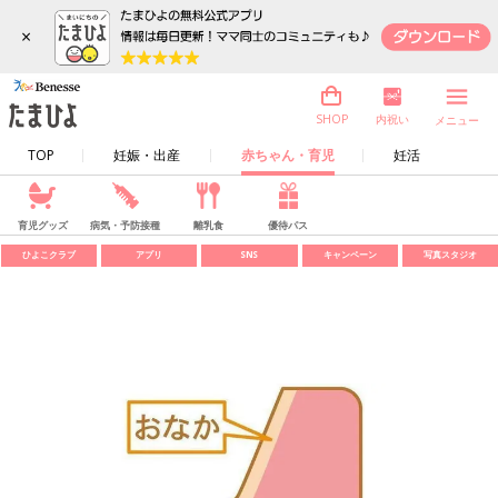
×
内祝い
SHOP
メニュー
TOP
妊娠・出産
赤ちゃん・育児
妊活
育児グッズ
病気・予防接種
離乳食
優待パス
ひよこクラブ
アプリ
SNS
キャンペーン
写真スタジオ