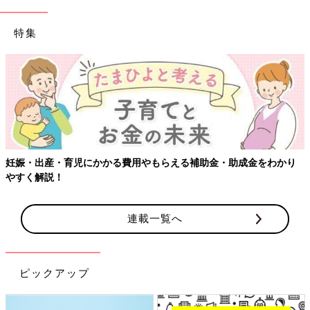
特集
妊娠・出産・育児にかかる費用やもらえる補助金・助成金をわかり
やすく解説！
連載一覧へ
ピックアップ