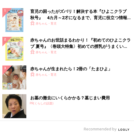
育児の困ったがズバリ！解決する本『ひよこクラブ
秋号』 4カ月～2才になるまで、育児に役立つ情報が
いっぱい！
赤ちゃん・育児
赤ちゃんのお世話まるわかり！『初めてのひよこクラ
ブ 夏号』〈巻頭大特集〉初めての授乳がうまくい
く！ おっぱい・ミルクの基本と夏のトラブル 解決テ
赤ちゃん・育児
ク
赤ちゃんが生まれたら！2冊の「たまひよ」
赤ちゃん・育児
お墓の撤去にいくらかかる？墓じまい費用
PR(くらしの話題)
Recommended by