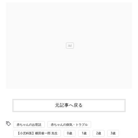
元記事へ戻る
赤ちゃんのお世話
赤ちゃんの病気・トラブル
【小児科医】横田俊一郎 先生
0歳
1歳
2歳
3歳