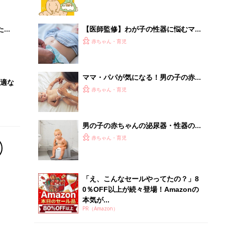
「え、こんなセールやってたの？」8
0％OFF以上が続々登場！Amazonの
本気が...
PR（Amazon）
Recommended by
離乳食はいつから？進め方は？「たまひよ きほんの離
乳食」
授乳の悩みや初めての離乳食作りに役立つ
子育てとお金