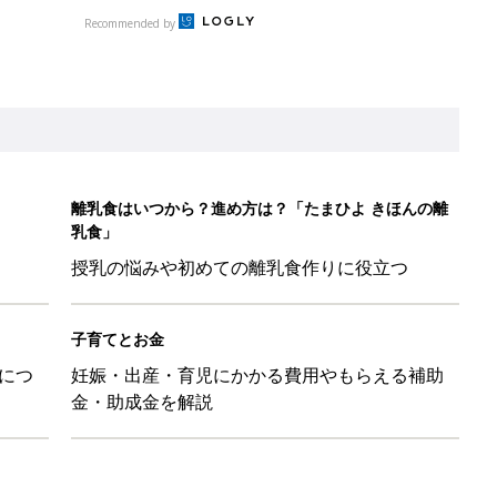
につ
妊娠・出産・育児にかかる費用やもらえる補助
金・助成金を解説
レたちの切迫早産奮闘記 #24】
！」「ユニクロ・ZARAも！」おすすめ4選
歳の夏に多く発生。時間帯は14時が危ない！親のNG行動も危険を