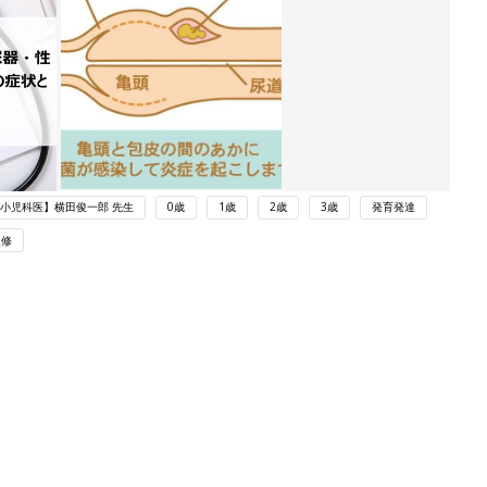
小児科医】横田俊一郎 先生
0歳
1歳
2歳
3歳
発育発達
監修
ング
関連記事
本
男の子の赤ちゃんの泌尿器・性器の病