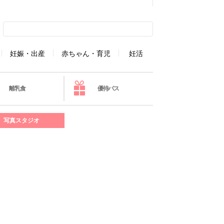
妊娠・出産
赤ちゃん・育児
妊活
離乳食
優待パス
写真スタジオ