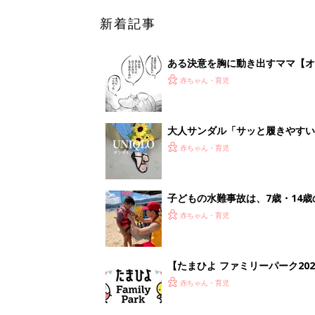
【たまひよ ファミリーパーク20
赤ちゃん・育児
1
2
妊娠日数や
妊娠中か