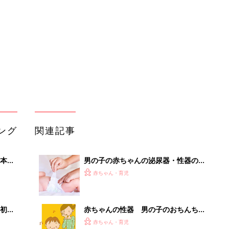
2才
気 包茎の症状とケア【医師監修】
赤ちゃん・育児
いっ
初め
赤ちゃんの性器 男の子のおちんちん
大特
について教えて！【医師監修】
赤ちゃん・育児
 お
ブル
たま
【医師監修】わが子の性器に悩むママ
必見！男の子赤ちゃんの性器の病気を
赤ちゃん・育児
小児科医が解説
ママ・パパが気になる！男の子の赤ち
適な
ゃんの性器の症状 恥垢 【医師監修】
赤ちゃん・育児
男の子の赤ちゃんの泌尿器・性器の病
気 尿道下裂の症状とケア【医師監
赤ちゃん・育児
修】