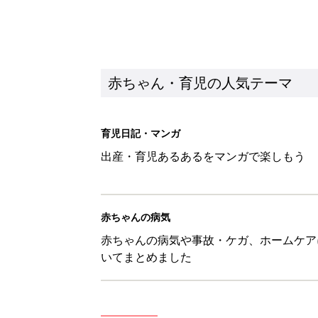
赤ちゃんの病気や事故・ケガ、ホームケア
いてまとめました
新着記事
ある決意を胸に動き出すママ【オ
赤ちゃん・育児
大人サンダル「サッと履きやすい
赤ちゃん・育児
子どもの水難事故は、7歳・14
まねく【専門家】
赤ちゃん・育児