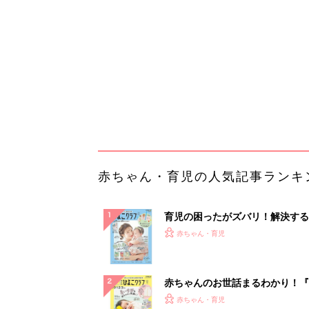
『ひよこクラブ 夏号』 4カ月～
赤ちゃん・育児
になるまで、育児に役立つ情報が
ぱい！
赤ちゃんのお世話まるわかり！『
てのひよこクラブ 夏号』〈巻頭
赤ちゃん・育児
集〉初めての授乳がうまくいく！
っぱい・ミルクの基本と夏のトラ
解決テク
赤ちゃんが生まれたら！2冊の「
ひよ」
赤ちゃん・育児
【大人気】ひんやり冷感寝具で快
睡眠をあなたに。
PR（アイリスプラザ）
ランキングをもっと見る