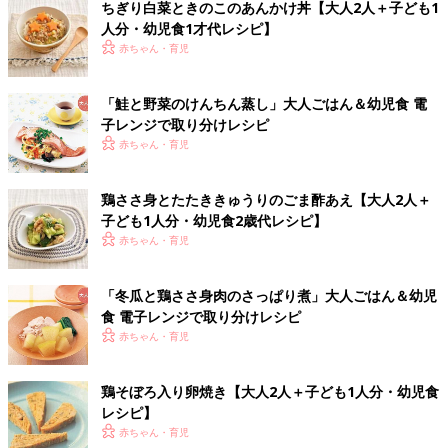
ちぎり白菜ときのこのあんかけ丼【大人2人＋子ども1
人分・幼児食1才代レシピ】
赤ちゃん・育児
「鮭と野菜のけんちん蒸し」大人ごはん＆幼児食 電
子レンジで取り分けレシピ
赤ちゃん・育児
鶏ささ身とたたききゅうりのごま酢あえ【大人2人＋
子ども1人分・幼児食2歳代レシピ】
赤ちゃん・育児
「冬瓜と鶏ささ身肉のさっぱり煮」大人ごはん＆幼児
食 電子レンジで取り分けレシピ
赤ちゃん・育児
鶏そぼろ入り卵焼き【大人2人＋子ども1人分・幼児食
レシピ】
赤ちゃん・育児