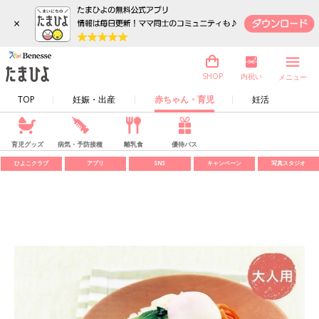
×
内祝い
SHOP
メニュー
TOP
妊娠・出産
赤ちゃん・育児
妊活
育児グッズ
病気・予防接種
離乳食
優待パス
ひよこクラブ
アプリ
SNS
キャンペーン
写真スタジオ