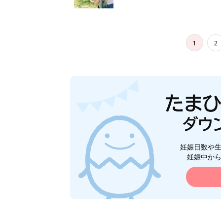
1
2
妊娠日数や
妊娠中か