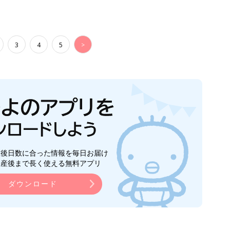
3
4
5
>
生後日数に合った情報を毎日お届け
ら産後まで長く使える無料アプリ
ダウンロード