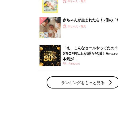
てのひよこクラブ 夏号』〈巻頭
赤ちゃん・育児
集〉初めての授乳がうまくいく！
っぱい・ミルクの基本と夏のトラ
解決テク
赤ちゃんが生まれたら！2冊の「
ひよ」
赤ちゃん・育児
「え、こんなセールやってたの？
0％OFF以上が続々登場！Amazo
本気が...
PR（Amazon）
ランキングをもっと見る