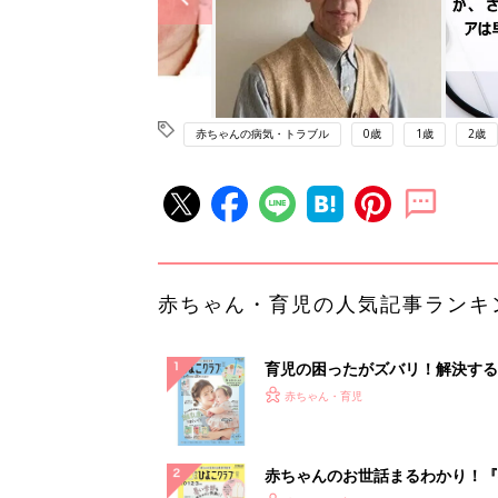
赤ちゃんの病気・トラブル
0歳
1歳
2歳
赤ちゃん・育児の人気記事ランキ
育児の困ったがズバリ！解決する
『ひよこクラブ 夏号』 4カ月～
赤ちゃん・育児
になるまで、育児に役立つ情報が
ぱい！
赤ちゃんのお世話まるわかり！『