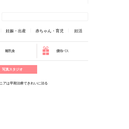
妊娠・出産
赤ちゃん・育児
妊活
離乳食
優待パス
写真スタジオ
ルニアは早期治療できれいに治る