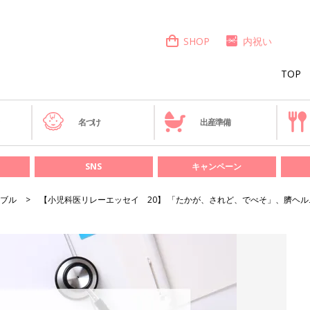
SHOP
内祝い
TOP
き
名づけ
出産準備
SNS
キャンペーン
ブル
【小児科医リレーエッセイ 20】 「たかが、されど、でべそ」、臍ヘ