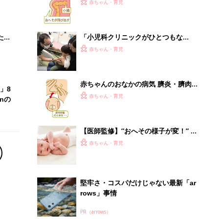
大特
の症状とケア【医師監修】
赤ちゃん・育児
 お
ブル
たま
「小児科クリニックがひとつもな
い…」。20キロ離れた小児科に子ども
赤ちゃん・育児
を連れていく姿を見て、1人の小児科
医の決意
赤ちゃんのおなかの病気 臍炎・臍肉
」8
芽腫の症状とケア【医師監修】
赤ちゃん・育児
nの
【医師監修】”おへその様子が変！” 赤
ちゃんのおへそが気になるとき、考え
赤ちゃん・育児
られる病気を小児科医が解説
堅牢さ・コスパだけじゃない最新「ar
rows」事情
PR（arrows）