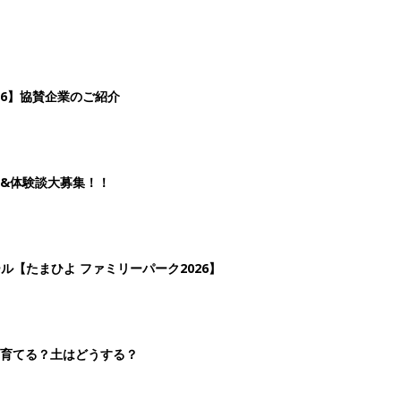
26】協賛企業のご紹介
&体験談大募集！！
ール【たまひよ ファミリーパーク2026】
を育てる？土はどうする？