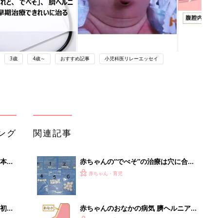
3歳
4歳～
おすすめ記事
小児科医リレーエッセイ
ング
関連記事
本
赤ちゃんの“でべそ”の治療は穴に合わ
2才
せたオーダーメード【小児科医】
赤ちゃん・育児
いっ
初め
赤ちゃんのおなかの病気 臍ヘルニア