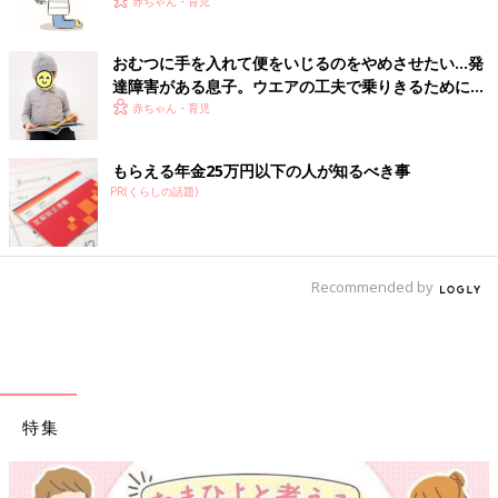
赤ちゃん・育児
おむつに手を入れて便をいじるのをやめさせたい…発
達障害がある息子。ウエアの工夫で乗りきるために
【体験談】
赤ちゃん・育児
もらえる年金25万円以下の人が知るべき事
PR(くらしの話題)
Recommended by
特集