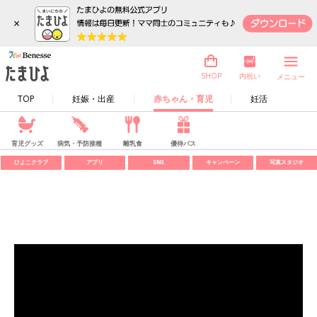
×
内祝い
SHOP
メニュー
TOP
妊娠・出産
赤ちゃん・育児
妊活
育児グッズ
病気・予防接種
離乳食
優待パス
ひよこクラブ
アプリ
SNS
キャンペーン
写真スタジオ