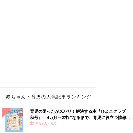
赤ちゃん・育児の人気記事ランキング
育児の困ったがズバリ！解決する本『ひよこクラブ
秋号』 4カ月～2才になるまで、育児に役立つ情報が
いっぱい！
赤ちゃん・育児