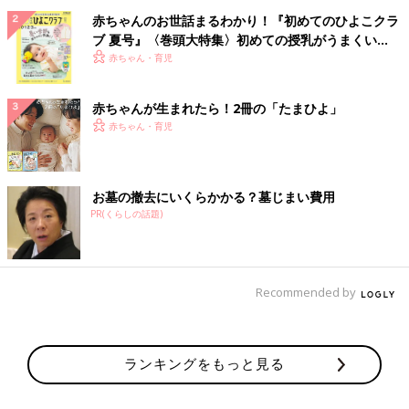
赤ちゃんのお世話まるわかり！『初めてのひよこクラ
ブ 夏号』〈巻頭大特集〉初めての授乳がうまくい
く！ おっぱい・ミルクの基本と夏のトラブル 解決テ
赤ちゃん・育児
ク
赤ちゃんが生まれたら！2冊の「たまひよ」
赤ちゃん・育児
お墓の撤去にいくらかかる？墓じまい費用
PR(くらしの話題)
Recommended by
ランキングをもっと見る