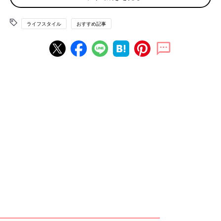
否定したわけじゃない。人は人だから』と、フォローメールが届
きます。モヤモヤしながらも『気にしていないよ』と返信してい
ましたが、何回もあるので本音なのか建前なのかわからず、今回
ライフスタイル
おすすめ記事
は私の地元をケチョンケチョンに言ってからのフォローメール。
さすがに疲れました。このママ友の心理はなんなんでしょうか」
という投稿主さん。そのママ友の心理を推察する声や経験談が届
きます。
思ったことを口にしてしまう天然系か、相手を試す
確信犯か
「思ったことを口にしてしまう人＝衝動性が強い人なのでは。
まずいかなぁと思っても言いたい気持ちが勝って口にして、相手
の表情をみてやらかしたと気づく。家でひとり反省会をして、い
てもたってもいられなくてフォローメールを出すってのがパター
ン。
で、相手の『大丈夫』みたいな返信を真に受けて問題解決＝なか
ったこと、となって同じことを繰り返しているのでは」