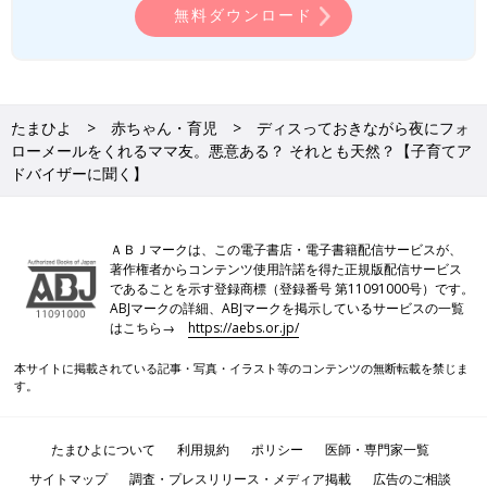
無料ダウンロード
たまひよ
赤ちゃん・育児
ディスっておきながら夜にフォ
ローメールをくれるママ友。悪意ある？ それとも天然？【子育てア
ドバイザーに聞く】
ＡＢＪマークは、この電子書店・電子書籍配信サービスが、
著作権者からコンテンツ使用許諾を得た正規版配信サービス
であることを示す登録商標（登録番号 第11091000号）です。
ABJマークの詳細、ABJマークを掲示しているサービスの一覧
はこちら→
https://aebs.or.jp/
本サイトに掲載されている記事・写真・イラスト等のコンテンツの無断転載を禁じま
す。
たまひよについて
利用規約
ポリシー
医師・専門家一覧
サイトマップ
調査・プレスリリース・メディア掲載
広告のご相談