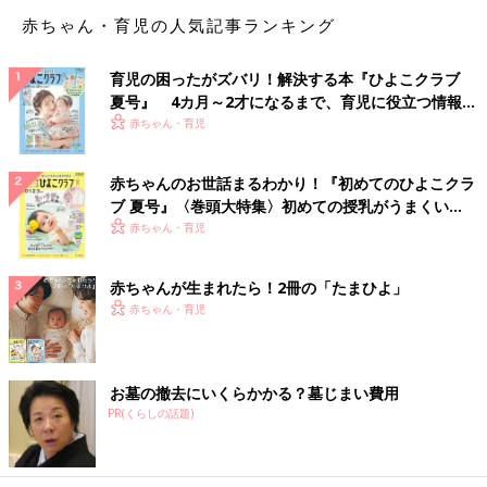
赤ちゃん・育児の人気記事ランキング
「私もそのママ友と同じ性格で、思ったことを口にする性格です
（汗）
育児の困ったがズバリ！解決する本『ひよこクラブ
今ではかなりセーブできるようになりましたが、仲の良い友人に
夏号』 4カ月～2才になるまで、育児に役立つ情報が
はつい口が滑ってしまいます。
いっぱい！
赤ちゃん・育児
そのママ友は思い込みが激しくて、もともと他を見下す性格もあ
るのでしょう。疲れるのなら距離をとっては」
赤ちゃんのお世話まるわかり！『初めてのひよこクラ
「うっかり言ったのではなく、攻撃せずにはいられない本性がち
ブ 夏号』〈巻頭大特集〉初めての授乳がうまくい
ょっと出ただけなのでは。
く！ おっぱい・ミルクの基本と夏のトラブル 解決テ
赤ちゃん・育児
似ている人を知っています。みんな第一印象はすごく良いです
ク
よ。でも親しくなると攻撃が強まり、メンタルやられるので気を
赤ちゃんが生まれたら！2冊の「たまひよ」
つけてください」
赤ちゃん・育児
「私の友人に同じタイプの人がいました。わざと相手を怒らせる
ことを言って、どこまで許容してくれるか測るんだそうです。
自分の存在価値を確かめるのが目的で、相手を傷つける意図はな
お墓の撤去にいくらかかる？墓じまい費用
PR(くらしの話題)
いからフォローメールを送るのでしょう。
投稿主さんが『大丈夫』と、許容しているようなメールを送るか
ら、どんどんハードルを上げているのだと思います。