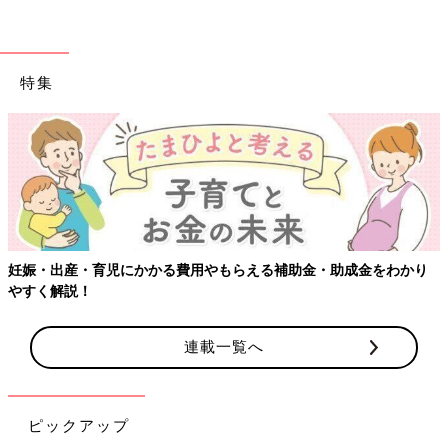
でしょう。返信しないことで『あなたにはつきあっていられませ
ん』という無言の意思表示となり、ママ友さんの困った言動がク
ールダウンするかもしれません。
特集
『なんで返信くれないの？』などと言われ逆ギレの気配を少しで
も感じたら、『あ、ごめんねーなかなか返信できなくて。最近実
【ワク
家でちょっといろいろあって・・・。忙しくてメールを見ている
余裕がなかったの』などと、さらりとかわしましょう。
なんか不快だなと感じるママ友とは、『程よく距離を置きつつ、
挨拶は笑顔で』をモットーに向き合ってみてはいかがでしょう」
長島ともこ
出産・育児にかかる費用やもらえる補助金・助成金をわかり
解説！
フリーライター、エディター、認定子育てアドバイザー。教育、
育児、妊娠＆出産を中心に幅広い分野で取材、執筆、企画ディレ
連載一覧へ
クション等を行う。PTA活動にも数多く携わり、その経験をもと
に、書籍『PTA広報誌づくりがウソのように楽しくラクになる
本』『卒対を楽しくラクに乗り切る本』（厚有出版）を出版。All
About子育て・PTA情報ガイド。大学生と中学生の母。
ピックアップ
https://www.tomokonagashima.com/