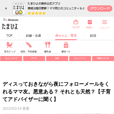
×
内祝い
SHOP
メニュー
TOP
妊娠・出産
赤ちゃん・育児
妊活
育児グッズ
病気・予防接種
離乳食
優待パス
ひよこクラブ
アプリ
SNS
キャンペーン
写真スタジオ
ディスっておきながら夜にフォローメールをく
れるママ友。悪意ある？ それとも天然？【子育
てアドバイザーに聞く】
2022/02/24
更新