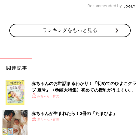
私の友人は『わかっているけどやめられない』と、言っていまし
Recommended by
た。
『否定しないよ』と、メールが来たら『別に否定してくれて良い
よ（笑）』と、許容しないアピールするのが良いと思います」
ランキングをもっと見る
「みなさん、ありがとうございます。やはりちょっとおかしいで
すよね。
仲良くなった当初は『友達があまりいないので、仲良くなれて嬉
しい』と、連日メールがきました。
関連記事
同じようなことを繰り返して、距離を置かれているのかもしれま
せん。ちなみに悪気はなさそうです。
でも確信犯なら怖くて付き合えないので、浅く付き合っていこう
赤ちゃんのお世話まるわかり！『初めてのひよこクラ
と思います」
ブ 夏号』〈巻頭大特集〉初めての授乳がうまくい
く！ おっぱい・ミルクの基本と夏のトラブル 解決テ
赤ちゃん・育児
ク
と、投稿主さんは〆ました。
赤ちゃんが生まれたら！2冊の「たまひよ」
「この人には少し言い過ぎても大丈夫」という、過
赤ちゃん・育児
信があるのでは、と専門家