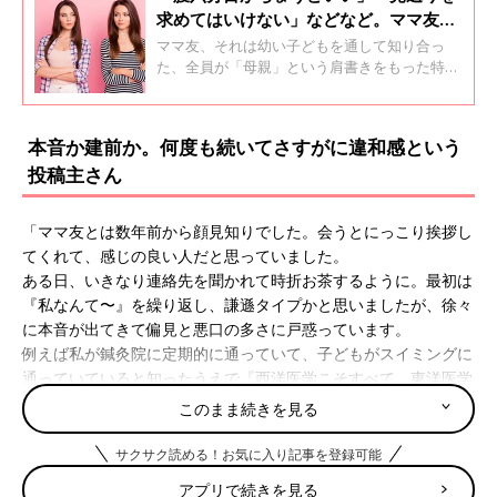
求めてはいけない」などなど。ママ友関
係で学んだこと
ママ友、それは幼い子どもを通して知り合っ
た、全員が「母親」という肩書きをもった特別
なコミュニティ。大変な時期を助け合った戦友
という声もある一方、「友」とあるけれどただ
の知り合いという声も。口コミサイト「ウィメ
本音か建前か。何度も続いてさすがに違和感という
ンズパーク」に「なんだかなー、と思うことが
投稿主さん
多かったママ友関係。みなさんのママ友関係で
学んだことを教えてください」という声が届き
ました。
「ママ友とは数年前から顔見知りでした。会うとにっこり挨拶し
てくれて、感じの良い人だと思っていました。
ある日、いきなり連絡先を聞かれて時折お茶するように。最初は
『私なんて〜』を繰り返し、謙遜タイプかと思いましたが、徐々
に本音が出てきて偏見と悪口の多さに戸惑っています。
例えば私が鍼灸院に定期的に通っていて、子どもがスイミングに
通っていていると知ったうえで『西洋医学こそすべて。東洋医学
をしている人は無理』『スイミングは髪に悪いし、変な親が多
このまま続きを見る
い』と、言われました。
言われた瞬間、私は『忘れているのかな？ 』と、聞き流します
サクサク読める！お気に入り記事を登録可能
が、夜になると必ず『ごめん、◯◯（私の名前）ちゃんのことを
アプリで続きを見る