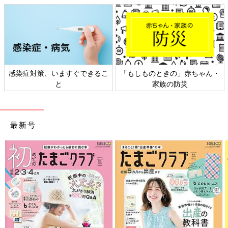
文／和兎 尊美
※文中のコメントは「ウィメンズパーク」の投稿を再編集したも
のです。
※記事の内容は記事執筆当時の情報であり、現在と異なる場合が
あります。
染症対策、いますぐできるこ
「もしものときの」赤ちゃん・
日本
と
家族の防災
ただでさえ話が長かったママ友がコロナ
の影響で、電話が５時間。どうすれ
ば？ ママたちの声
コロナ禍でさまざまなイベント、会食自粛が叫
ばれています。ママ友とのランチや飲み会がな
最新号
くなり、寂しいと感じている方もいるかと思い
ます。すると口コミサイト「ウィメンズパー
ク」に、「ママ友の長時間の電話に悩んでい
る」という、声が届きました。共感する声とと
もに、対処の仕方の声が届きました。