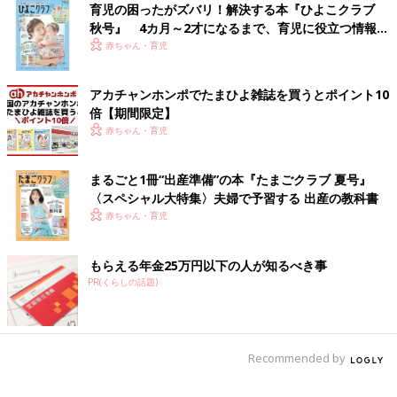
「悪意はない」と、言いつつ不快な言動が続くママ友とは、どう
育児の困ったがズバリ！解決する本『ひよこクラブ
付き合ったら良いのでしょうか。２人の母でもある子育てアドバ
秋号』 4カ月～2才になるまで、育児に役立つ情報が
イザーの長島ともこさんに対処方法を聞きました。
いっぱい！
赤ちゃん・育児
「少しずつ距離が縮まり、気軽に世間話ができるようになってき
アカチャンホンポでたまひよ雑誌を買うとポイント10
たと思ったら、いきなりこちらの意見を否定したり、“口撃”して
倍【期間限定】
きたり。こちらが内心イラッとしていることを見透かすかのよう
赤ちゃん・育児
に、その後絶妙のタイミングでフォローのメールをしてくるママ
友。
まるごと1冊“出産準備”の本『たまごクラブ 夏号』
〈スペシャル大特集〉夫婦で予習する 出産の教科書
振り回されまいとしても、なんだかざわざわしてしまう気持ち、
赤ちゃん・育児
良くわかります。
そのママ友さんは、相談者さんに、ある程度気を許しているので
もらえる年金25万円以下の人が知るべき事
はないでしょうか。『この人にだったら、ちょっとくらい言い過
PR(くらしの話題)
ぎても大丈夫』などと言った安心感が良くも悪くも“素の自分”を
見せることにつながり、本音なのか建前なのかわからない言動で
結果的に相談者さんを困らせてしまっているように感じます。
Recommended by
イライラがつのった場合は、あえて返信せず様子をみてはいかが