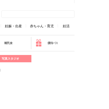
妊娠・出産
赤ちゃん・育児
妊活
離乳食
優待パス
写真スタジオ
】