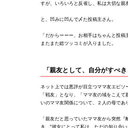
すが、いろいろと反省し、私は大切な親
と、凹みに凹んで〆た投稿主さん。
「だからーーー、お相手はちゃんと投稿
またまた総ツッコミが入りました。
「親友として、自分がすべき
ネット上では悪評が目立つママ友エピソ
「戦友」となり、「ママ友の域をこえて
いのママ友関係について、２人の母であ
「親友だと思っていたママ友から突然『離
き、“彼女にとって私は、ただの知り合い