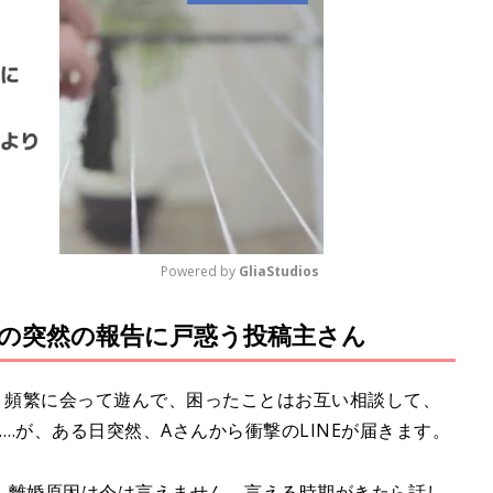
Powered by 
GliaStudios
の突然の報告に戸惑う投稿主さん
M
u
t
、頻繁に会って遊んで、困ったことはお互い相談して、
e
…が、ある日突然、Aさんから衝撃のLINEが届きます。
。離婚原因は今は言えません。言える時期がきたら話し