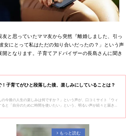
親友と思っていたママ友から突然『離婚しました、引っ
。彼女にとって私はただの知り合いだったの？」という声
展開となります。子育てアドバイザーの長島さんに聞き
で！子育てがひと段落した後、楽しみにしていることは？
んの今後の人生の楽しみは何ですか？」という声が、口コミサイト「ウィ
すると「自分のために時間を使いたい」という、明るい声が続々と届きま
もっと読む
arrow_forward_ios