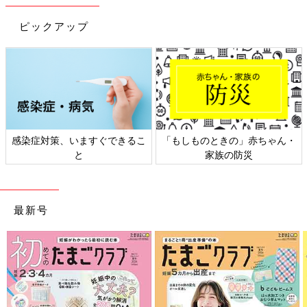
9～11ヶ月ごろから使える、魚、肉、豆腐など
タンパク質を含む食材を使った、体をつくるタ
ピックアップ
ンパク質のレシピをご紹介。かぶと切り干し大
根のひき肉煮
なすとオクラのチーズチキン焼き 作り
方・レシピ 離乳食後期9～11ヶ月ごろ
9～11ヶ月ごろから使える、魚、肉、豆腐など
タンパク質を含む食材を使った、体をつくるタ
ンパク質のレシピをご紹介。なすとオクラのチ
ーズチキン焼き
感染症対策、いますぐできるこ
「もしものときの」赤ちゃん・
と
家族の防災
離乳後期 9～11カ月ごろ「鶏肉」のレシピ一覧
はこちら
最新号
作る前に必ず読んで！＜離乳食のお約束＞
このレシピの離乳食の考え方や材料の下ごしらえ、電子レンジの
使い方などについての注意事項を説明しています。