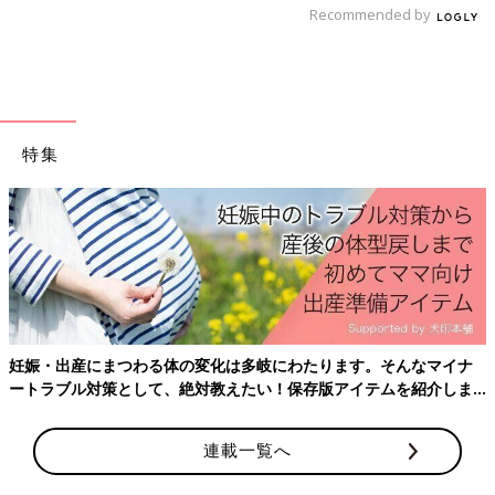
Recommended by
9～11ヶ月ごろから使える、魚、肉、豆腐など
タンパク質を含む食材を使った、体をつくるタ
ンパク質のレシピをご紹介。あじの野菜あんか
け
離乳後期 9～11カ月ごろのレシピ一覧はこちら
特集
離乳後期 9～11カ月ごろ「鶏肉」のレシピ
9〜11ヶ月ごろの離乳食★レンチンだけ
でOK！簡単レシピ４選【管理栄養士監
修】
下ごしらえだけでなく、複数食材を一緒にゆで
たり蒸したり、仕上げの加熱にも活用できる電
妊娠・出産にまつわる体の変化は多岐にわたります。そんなマイナ
子レンジ調理。今回は、火を使わずにパパッと
ートラブル対策として、絶対教えたい！保存版アイテムを紹介しま
できる、9〜11ヶ月の離乳食におすすめの簡単
す。
レシピをご紹介します。
かぶと切り干し大根のひき肉煮 作り
連載一覧へ
方・レシピ 離乳食後期9～11ヶ月ごろ