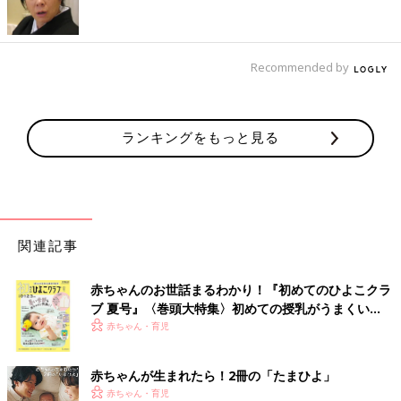
Recommended by
ランキングをもっと見る
関連記事
赤ちゃんのお世話まるわかり！『初めてのひよこクラ
ブ 夏号』〈巻頭大特集〉初めての授乳がうまくい
●初めてママ＆パパのための 365日の離乳食カレンダー
く！ おっぱい・ミルクの基本と夏のトラブル 解決テ
赤ちゃん・育児
ク
Amazonで見る
赤ちゃんが生まれたら！2冊の「たまひよ」
楽天ブックスで見る
赤ちゃん・育児