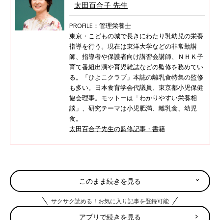
太田百合子 先生
PROFILE：管理栄養士
東京・こどもの城で長きにわたり乳幼児の栄養
指導を行う。現在は東洋大学などの非常勤講
師、指導者や保護者向け講習会講師、ＮＨＫ子
育て番組出演や育児雑誌などの監修を務めてい
る。「ひよこクラブ」本誌の離乳食特集の監修
も多い。日本食育学会代議員、東京都小児保健
協会理事。モットーは「わかりやすい栄養相
談」、研究テーマは小児肥満、離乳食、幼児
食。
太田百合子先生の監修記事・書籍
調理前にお読みください＜離乳食のお約束＞
このまま続きを見る
離乳食の「下ごしらえ」の方法はここから確認してください
サクサク読める！お気に入り記事を登録可能
アプリで続きを見る