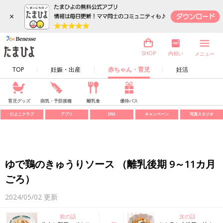
×
内祝い
SHOP
メニュー
TOP
妊娠・出産
赤ちゃん・育児
妊活
育児グッズ
病気・予防接種
離乳食
優待パス
ひよこクラブ
アプリ
SNS
キャンペーン
写真スタジオ
ゆで鶏のきゅうりソース （離乳後期 9～11カ月
ごろ）
2024/05/02
更新
前の話
次の話