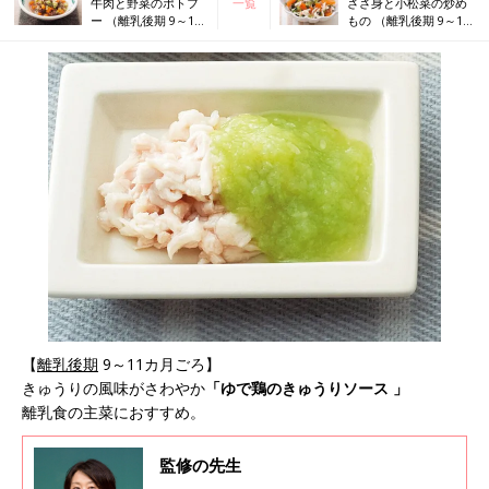
牛肉と野菜のポトフ
一覧
ささ身と小松菜の炒め
ー （離乳後期 9～11
もの （離乳後期 9～11
カ月ごろ）
カ月ごろ）
【
離乳後期
9～11カ月ごろ】
きゅうりの風味がさわやか
「ゆで鶏のきゅうりソース 」
離乳食の主菜におすすめ。
監修の先生