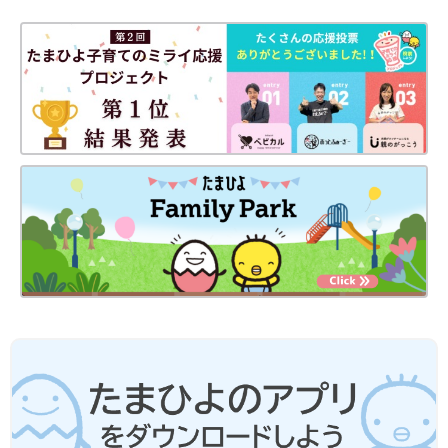
●材料は、2019年通知の厚生労働省策定「
授乳
・離乳の支援ガイ
ド」を目安に、作りやすい分量にしています。赤ちゃんの食べら
れる量・かたさなどには個人差があるので、その子に合ったペー
スで進めましょう。なお、食物アレルギーと診断されている場合
は、医師の指導、指示に従ってください。
●だし汁や野菜スープ、水、湯などの水分量は出来上がり量を目
安にしています。使う鍋の大きさや火力、食材に含まれる水分量
などによって、途中で水分がたりなくなるような場合は、適宜水
分をたして焦げないようにご注意ください。
●水やだし汁の量は目安です。仕上がりが水分が少なく食べにく
いときは、水分をたして再度短時間加熱して調節してください。
●だし汁、野菜スープなどは手作りかベビーフードを使ってくだ
さい。
●湯で溶いた粉ミルクは、粉ミルク缶に記載された指示どおりに
調乳したものを使ってください。
●水溶き片栗粉は片栗粉1に対し、水3の割合で溶いたものです。
●材料内の鶏卵はMサイズ、じゃがいもやトマトなどの野菜は中
玉が基本です。計量は1カップ＝200mL、大さじ1＝15mL、小さ
じ1＝5mLが基本です。グラム表記は標準サイズの食材で算出し
たものです。