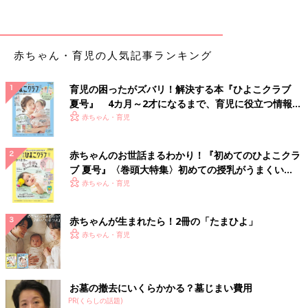
加えてとろみをつける。
（3）器に（1）を盛り、（2）をかける。
赤ちゃん・育児の人気記事ランキング
牛肉と野菜のポトフー （離乳後期 9～11
カ月ごろ）
育児の困ったがズバリ！解決する本『ひよこクラブ
【離乳後期 9～11カ月ごろ】 野菜たっぷり。体
夏号』 4カ月～2才になるまで、育児に役立つ情報が
も温まる「牛肉と野菜のポトフー 」 離乳食の
いっぱい！
赤ちゃん・育児
主菜におすすめ。
●監修／
太田百合子先生（管理栄養士）
赤ちゃんのお世話まるわかり！『初めてのひよこクラ
ブ 夏号』〈巻頭大特集〉初めての授乳がうまくい
●参照／初めてママ＆パパのための365日の離乳食カレンダー
く！ おっぱい・ミルクの基本と夏のトラブル 解決テ
赤ちゃん・育児
ク
初めてママ＆パパのための365日の離乳食カレンダ
赤ちゃんが生まれたら！2冊の「たまひよ」
ー
赤ちゃん・育児
お墓の撤去にいくらかかる？墓じまい費用
PR(くらしの話題)