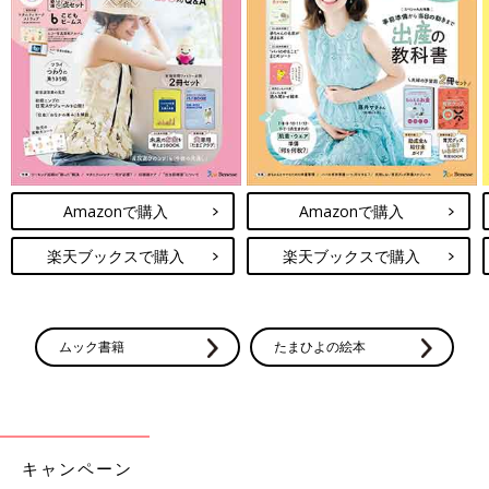
調理前に必ずお読みになり、ご家庭の状況に合わせて活用してく
ださい。
電子レンジについて
●電子レンジは600Wが基準です。電子レンジが600W以外のワッ
ト数の場合、加熱時間はメーカーにお問い合わせください。電子
レンジは機種により加熱時間が違います。初めはレシピより短い
Amazonで購入
Amazonで購入
時間で加熱し、様子を見ながら加熱時間を調節しましょう。
●電子レンジで液体を加熱するとき、沸点に達していても沸騰し
楽天ブックスで購入
楽天ブックスで購入
ない場合がごくまれにあります。この状態の液体がちょっとした
刺激で急激に沸騰を起こし、液体が激しく飛び散ることがありま
す(＝突沸現象)。やけどの原因になりますので、ご注意くださ
い。
ムック書籍
たまひよの絵本
●電子レンジを使う際は、広口の耐熱容器に入れて水分を加え、
ふんわりとラップをかけて加熱することを前提としています。
離乳食レシピについて
キャンペーン
●レシピは1回分が基本です。