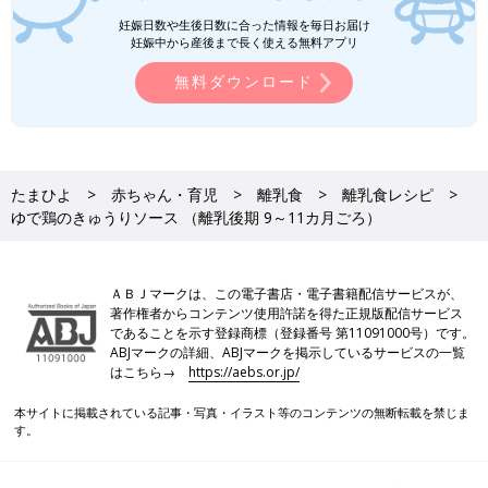
●食材は皮をむく、へた・すじを取り除く、種やわた・芯・骨を
妊娠日数や生後日数に合った情報を毎日お届け
取り除くなどの下ごしらえが済んだものを使用しています。
妊娠中から産後まで長く使える無料アプリ
●1回の食事で食べさせる初めての食材は1種類とし、食物アレル
無料ダウンロード
ギーに注意をして少量ずつ与えるのが基本です。食べ慣れた食材
となら混ぜてもいいでしょう。
離乳食の「時期・食材別大きさの目安」はこち
たまひよ
赤ちゃん・育児
離乳食
離乳食レシピ
ら！
ゆで鶏のきゅうりソース （離乳後期 9～11カ月ごろ）
いつから？進め方は？初期から完了期まで 食
材・レシピも動画で分かる きほんの離乳食
ＡＢＪマークは、この電子書店・電子書籍配信サービスが、
著作権者からコンテンツ使用許諾を得た正規版配信サービス
であることを示す登録商標（登録番号 第11091000号）です。
前の話
次の話
ABJマークの詳細、ABJマークを掲示しているサービスの一覧
牛肉と野菜のポトフ
一覧
ささ身と小松菜の炒め
はこちら→
https://aebs.or.jp/
ー （離乳後期 9～11
もの （離乳後期 9～11
カ月ごろ）
カ月ごろ）
本サイトに掲載されている記事・写真・イラスト等のコンテンツの無断転載を禁じま
す。