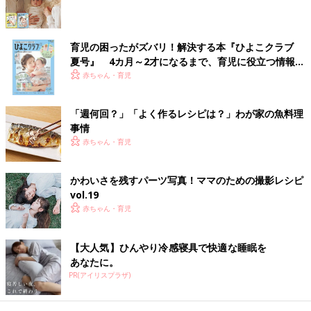
育児の困ったがズバリ！解決する本『ひよこクラブ
離乳後期 9～11カ月ごろのレシピ
夏号』 4カ月～2才になるまで、育児に役立つ情報が
いっぱい！
赤ちゃん・育児
白菜納豆がゆ 作り方・レシピ 離乳食後
期9～11ヶ月ごろ
「週何回？」「よく作るレシピは？」わが家の魚料理
事情
9～11ヶ月ごろから使える、米、めん、パンな
ど炭水化物を含む食材を使った、エネルギー源
赤ちゃん・育児
になる炭水化物のレシピをご紹介。白菜納豆が
ゆ
かわいさを残すパーツ写真！ママのための撮影レシピ
vol.19
アスパラとトマトのチーズサラダ 作り
赤ちゃん・育児
方・レシピ 離乳食後期9～11ヶ月ごろ
9～11ヶ月ごろから使える、野菜や果物などビ
タミン類を含む食材を使った、体の調子を整え
【大人気】ひんやり冷感寝具で快適な睡眠を
るビタミンのレシピをご紹介。アスパラとトマ
あなたに。
トのチーズサラダ
PR(アイリスプラザ)
あじの野菜あんかけ 作り方・レシピ 離
乳食後期9～11ヶ月ごろ