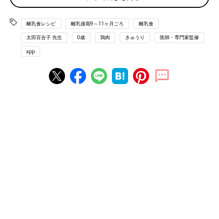
ゆで鶏のきゅうりソース レシピ
離乳食レシピ
離乳後期9～11ヶ月ごろ
離乳食
太田百合子 先生
0歳
鶏肉
きゅうり
医師・専門家監修
離乳後期 9～11カ月ごろから使える「ゆで鶏のきゅうりソース
app
」のレシピをご紹介。
材料
・鶏もも肉…3cmサイズ1個（15g）
・きゅうり（皮をむいてすりおろす）…大さじ1
・A［だし汁…大さじ1/2 塩…少々］
・片栗粉…適宜
・水溶き片栗粉…少々
作り方
（1）鶏もも肉は1cm幅のそぎ切りにし、片栗粉をまぶしてゆ
で、火が通ったら、3～5mmサイズに裂く。
（2）小鍋にきゅうり、Aを入れて煮立ったら、水溶き片栗粉を