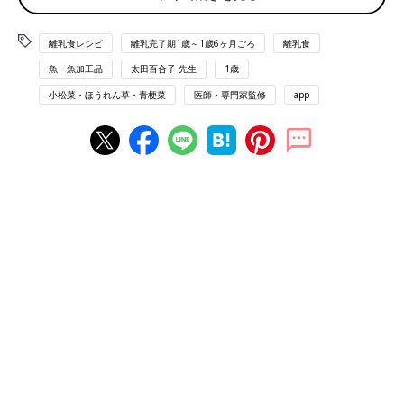
離乳食レシピ
離乳完了期1歳～1歳6ヶ月ごろ
離乳食
チンゲンサイと桜えびのスープ レシピ
魚・魚加工品
太田百合子 先生
1歳
小松菜・ほうれん草・青梗菜
医師・専門家監修
app
離乳完了期 1才～1才6カ月ごろから使える「チンゲンサイと桜え
びのスープ 」のレシピをご紹介。
材料
・桜えび…3尾
・チンゲンサイ…1本（8g）
・しょうゆ・みりん…各少々
・水…80mL
作り方
（1）桜えびは刻む。チンゲンサイは5mmサイズに切る。
（2）小鍋に水、（1）を入れて、やわらかくなるまで煮て、しょ
うゆ、みりんを加えて味をととのえる。