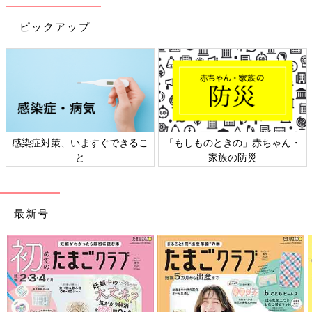
1歳～1歳6ヶ月ごろから使える、野菜や果物な
ピックアップ
どビタミン類を含む食材を使った、体の調子を
整えるビタミンのレシピをご紹介。野菜の白あ
え
青梗菜の酢のもの風 作り方・レシピ 離
乳食完了期1歳 ～1歳6ヶ月ごろ
1歳～1歳6ヶ月ごろから使える、野菜や果物な
どビタミン類を含む食材を使った、体の調子を
整えるビタミンのレシピをご紹介。青梗菜（チ
感染症対策、いますぐできるこ
「もしものときの」赤ちゃん・
ンゲンサイ）の酢のもの風
と
家族の防災
離乳完了期 1才～1才6カ月ごろ「小松菜・ほう
れん草・青梗菜」のレシピ一覧はこちら
最新号
作る前に必ず読んで！＜離乳食のお約束＞
このレシピの離乳食の考え方や材料の下ごしらえ、電子レンジの