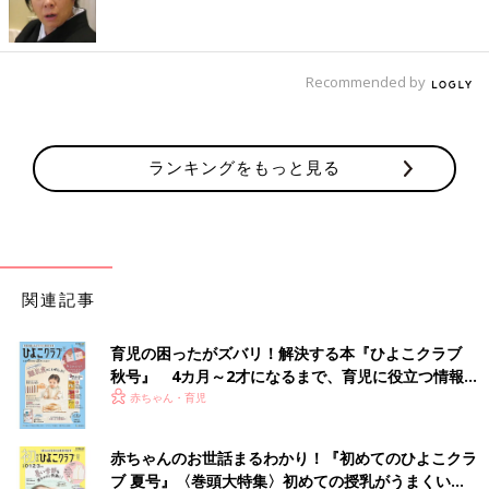
Recommended by
ランキングをもっと見る
関連記事
●初めてママ＆パパのための 365日の離乳食カレンダー
育児の困ったがズバリ！解決する本『ひよこクラブ
秋号』 4カ月～2才になるまで、育児に役立つ情報が
Amazonで見る
いっぱい！
赤ちゃん・育児
楽天ブックスで見る
赤ちゃんのお世話まるわかり！『初めてのひよこクラ
ブ 夏号』〈巻頭大特集〉初めての授乳がうまくい