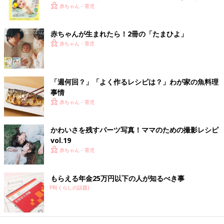
く！ おっぱい・ミルクの基本と夏のトラブル 解決テ
赤ちゃん・育児
ク
離乳完了期 1才～1才6カ月ごろのレシピ
赤ちゃんが生まれたら！2冊の「たまひよ」
赤ちゃん・育児
アスパラガスとハムのパスタ 作り方・
レシピ 離乳食完了期1歳 ～1歳6ヶ月ごろ
1歳～1歳6ヶ月ごろから使える、米、めん、パ
「週何回？」「よく作るレシピは？」わが家の魚料理
ンなど炭水化物を含む食材を使った、エネルギ
事情
ー源になる炭水化物のレシピをご紹介。アスパ
赤ちゃん・育児
ラガスとハムのパスタ
1歳〜1歳6ヶ月ごろの離乳食★レンチン
かわいさを残すパーツ写真！ママのための撮影レシピ
だけでOK！簡単レシピ４選
vol.19
下ごしらえだけでなく、複数食材を一緒にゆで
赤ちゃん・育児
たり蒸したり、仕上げの加熱にも活用できる電
子レンジ調理。今回は、火を使わずにパパッと
できる、1歳〜1歳6ヶ月の離乳食におすすめの
もらえる年金25万円以下の人が知るべき事
簡単レシピをご紹介します。
PR(くらしの話題)
野菜の和風ポトフー 作り方・レシピ 離
乳食完了期1歳 ～1歳6ヶ月ごろ
1歳～1歳6ヶ月ごろから使える、野菜や果物な