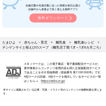
たものです。
妊娠日数や生後日数に合った情報を毎日お届け
●食材は皮をむく、へた・すじを取り除く、種やわた・芯・骨を
妊娠中から産後まで長く使える無料アプリ
取り除くなどの下ごしらえが済んだものを使用しています。
●1回の食事で食べさせる初めての食材は1種類とし、食物アレル
無料ダウンロード
ギーに注意をして少量ずつ与えるのが基本です。食べ慣れた食材
となら混ぜてもいいでしょう。
たまひよ
赤ちゃん・育児
離乳食
離乳食レシピ
離乳食の「時期・食材別大きさの目安」はこち
チンゲンサイと桜えびのスープ （離乳完了期 1才～1才6カ月ごろ）
ら！
いつから？進め方は？初期から完了期まで 食
材・レシピも動画で分かる きほんの離乳食
ＡＢＪマークは、この電子書店・電子書籍配信サービスが、
著作権者からコンテンツ使用許諾を得た正規版配信サービス
であることを示す登録商標（登録番号 第11091000号）です。
ABJマークの詳細、ABJマークを掲示しているサービスの一覧
前の話
次の話
はこちら→
https://aebs.or.jp/
白菜スープ （離乳完
一覧
じゃがいもとさやえん
了期 1才～1才6カ月
どうのみそ汁 （離乳完
ごろ）
了期 1才～1才6カ月ご
本サイトに掲載されている記事・写真・イラスト等のコンテンツの無断転載を禁じま
ろ）
す。