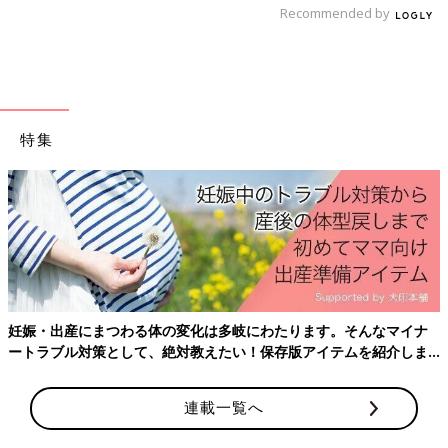
どビタミン類を含む食材を使った、体の調子を
Recommended by
整えるビタミンのレシピをご紹介。野菜の和風
ポトフー
離乳完了期 1才～1才6カ月ごろのレシピ一覧は
こちら
特集
離乳完了期 1才～1才6カ月ごろ「小松菜・ほうれん
草・青梗菜」のレシピ
青梗菜のクリームスープ 作り方・レシ
ピ 離乳食完了期1歳 ～1歳6ヶ月ごろ
1歳～1歳6ヶ月ごろから使える、野菜や果物な
妊娠・出産にまつわる体の変化は多岐にわたります。そんなマイナ
どビタミン類を含む食材を使った、体の調子を
ートラブル対策として、絶対教えたい！保存版アイテムを紹介しま
整えるビタミンのレシピをご紹介。青梗菜（チ
す。
ンゲンサイ）のクリームスープ
連載一覧へ
野菜の白あえ 作り方・レシピ 離乳食完
了期1歳 ～1歳6ヶ月ごろ