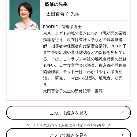
監修の先生
太田百合子 先生
PROFILE：管理栄養士
東京・こどもの城で長きにわたり乳幼児の栄養
指導を行う。現在は東洋大学などの非常勤講
師、指導者や保護者向け講習会講師、ＮＨＫ子
育て番組出演や育児雑誌などの監修を務めてい
る。「ひよこクラブ」本誌の離乳食特集の監修
も多い。日本食育学会代議員、東京都小児保健
協会理事。モットーは「わかりやすい栄養相
談」、研究テーマは小児肥満、離乳食、幼児
食。
太田百合子先生の監修記事・書籍
このまま続きを見る
調理前にお読みください＜離乳食のお約束＞
サクサク読める！お気に入り記事を登録可能
離乳食の「下ごしらえ」の方法はここから確認してください
アプリで続きを見る