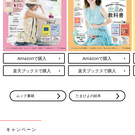
使い方などについての注意事項を説明しています。
調理前に必ずお読みになり、ご家庭の状況に合わせて活用してく
ださい。
電子レンジについて
●電子レンジは600Wが基準です。電子レンジが600W以外のワッ
ト数の場合、加熱時間はメーカーにお問い合わせください。電子
レンジは機種により加熱時間が違います。初めはレシピより短い
Amazonで購入
Amazonで購入
時間で加熱し、様子を見ながら加熱時間を調節しましょう。
楽天ブックスで購入
楽天ブックスで購入
●電子レンジで液体を加熱するとき、沸点に達していても沸騰し
ない場合がごくまれにあります。この状態の液体がちょっとした
刺激で急激に沸騰を起こし、液体が激しく飛び散ることがありま
す(＝突沸現象)。やけどの原因になりますので、ご注意くださ
ムック書籍
たまひよの絵本
い。
●電子レンジを使う際は、広口の耐熱容器に入れて水分を加え、
ふんわりとラップをかけて加熱することを前提としています。
離乳食レシピについて
キャンペーン