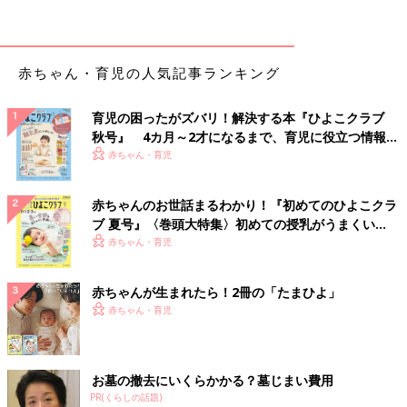
白菜スープ （離乳完了期 1才～1才6カ月
赤ちゃん・育児の人気記事ランキング
ごろ）
【離乳完了期 1才～1才6カ月ごろ】 白菜の甘み
とひき肉のうまみたっぷり「白菜スープ 」 離
育児の困ったがズバリ！解決する本『ひよこクラブ
乳食の副菜におすすめ。
秋号』 4カ月～2才になるまで、育児に役立つ情報が
いっぱい！
赤ちゃん・育児
●監修／
太田百合子先生（管理栄養士）
●参照／初めてママ＆パパのための365日の離乳食カレンダー
赤ちゃんのお世話まるわかり！『初めてのひよこクラ
ブ 夏号』〈巻頭大特集〉初めての授乳がうまくい
く！ おっぱい・ミルクの基本と夏のトラブル 解決テ
赤ちゃん・育児
初めてママ＆パパのための365日の離乳食カレンダ
ク
ー
赤ちゃんが生まれたら！2冊の「たまひよ」
赤ちゃん・育児
お墓の撤去にいくらかかる？墓じまい費用
PR(くらしの話題)