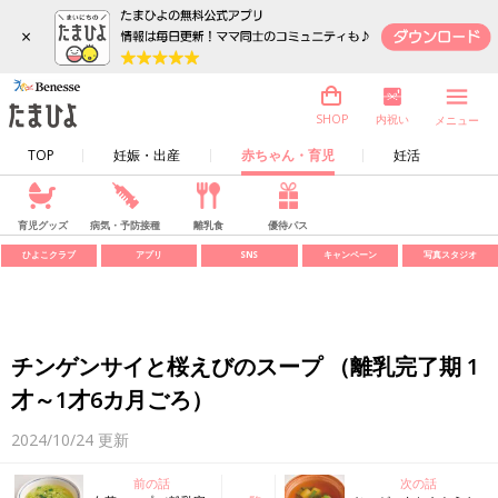
×
内祝い
SHOP
メニュー
TOP
妊娠・出産
赤ちゃん・育児
妊活
育児グッズ
病気・予防接種
離乳食
優待パス
ひよこクラブ
アプリ
SNS
キャンペーン
写真スタジオ
チンゲンサイと桜えびのスープ （離乳完了期 1
才～1才6カ月ごろ）
2024/10/24
更新
前の話
次の話