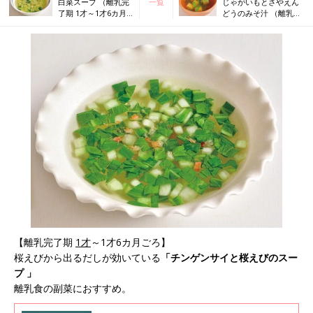
白菜スープ （離乳完
一覧
じゃがいもとさやえん
了期 1才～1才6カ月
どうのみそ汁 （離乳完
ごろ）
了期 1才～1才6カ月ご
ろ）
【離乳完了期
1才
～1才6カ月ごろ】
桜えびから出るだしが効いている
「チンゲンサイと桜えびのスー
プ 」
離乳食の副菜におすすめ。