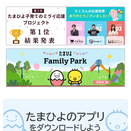
●レシピは1回分が基本です。
●材料は、2019年通知の厚生労働省策定「
授乳
・離乳の支援ガイ
ド」を目安に、作りやすい分量にしています。赤ちゃんの食べら
れる量・かたさなどには個人差があるので、その子に合ったペー
スで進めましょう。なお、食物アレルギーと診断されている場合
は、医師の指導、指示に従ってください。
●だし汁や野菜スープ、水、湯などの水分量は出来上がり量を目
安にしています。使う鍋の大きさや火力、食材に含まれる水分量
などによって、途中で水分がたりなくなるような場合は、適宜水
分をたして焦げないようにご注意ください。
●水やだし汁の量は目安です。仕上がりが水分が少なく食べにく
いときは、水分をたして再度短時間加熱して調節してください。
●だし汁、野菜スープなどは手作りかベビーフードを使ってくだ
さい。
●湯で溶いた粉ミルクは、粉ミルク缶に記載された指示どおりに
調乳したものを使ってください。
●水溶き片栗粉は片栗粉1に対し、水3の割合で溶いたものです。
●材料内の鶏卵はMサイズ、じゃがいもやトマトなどの野菜は中
玉が基本です。計量は1カップ＝200mL、大さじ1＝15mL、小さ
じ1＝5mLが基本です。グラム表記は標準サイズの食材で算出し