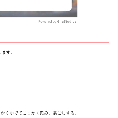
Powered by 
GliaStudios
ピ
M
u
t
します。
e
わらかくゆでてこまかく刻み、裏ごしする。