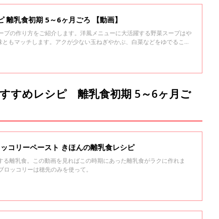
 離乳食初期 5～6ヶ月ごろ 【動画】
スープの作り方をご紹介します。洋風メニューに大活躍する野菜スープはや
味ともマッチします。アクが少ない玉ねぎやかぶ、白菜などをゆでること
スープになります。やわらかくゆでた野菜は離乳食に使ってもOK。
すすめレシピ 離乳食初期 5～6ヶ月ご
ブロッコリーペースト きほんの離乳食レシピ
トする離乳食。この動画を見ればこの時期にあった離乳食がラクに作れま
＞ブロッコリーは穂先のみを使って。