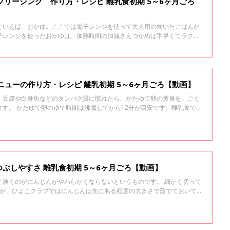
フリージング 作り方・レシピ 離乳食初期 5～6ヶ月ごろ
といえば、おかゆ。ここでは電子レンジを使って大人用の炊いたごはんか
子レンジを使ったおかゆは、加熱時間の加減さえつかめば手早くてラク。
を調整しましょう。
はじめての卵 とろとろメニューの作り方・レシピ 離乳初期 5～6ヶ月ごろ【動画】
。豆腐や白身魚などのタンパク質に慣れたら、かたゆで卵の黄身を、ごく
す。 かたゆで卵のゆで時間は沸騰してから12分が目安です。離乳食で
20分間しっかり加熱したかたゆで卵の卵黄からスタートします。 慣れ
で卵にしましょう。 ゆであがったらしばらく冷水につけておき、殻をむ
半分に割り、卵黄を取り出して茶こしなどで裏ごしし、少量を取り出しま
ろとろのペースト状になるまでのばします。 初めて与えるときは、ごく少
やしていきます。
にんじんのゆでくらべ・つぶしやすさ 離乳食初期 5～6ヶ月ごろ【動画】
て届くのがにんじんがやわらかくならないというものです。 細かく切って
すが、ひよこクラブではにんじんは先にある程度の大きさで茹でておいて
ます。