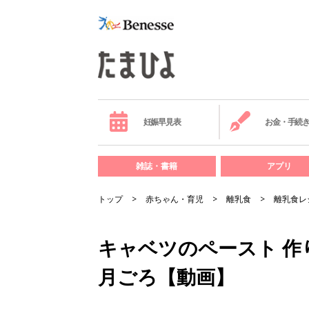
妊娠早見表
お金・手続
雑誌・書籍
アプリ
トップ
赤ちゃん・育児
離乳食
離乳食レ
キャベツのペースト 作り
月ごろ【動画】