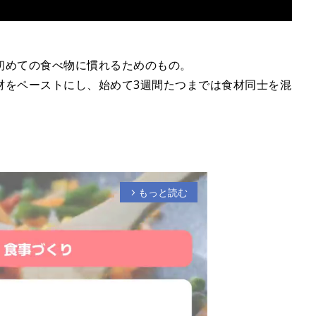
、初めての食べ物に慣れるためのもの。
材をペーストにし、始めて3週間たつまでは食材同士を混
もっと読む
arrow_forward_ios