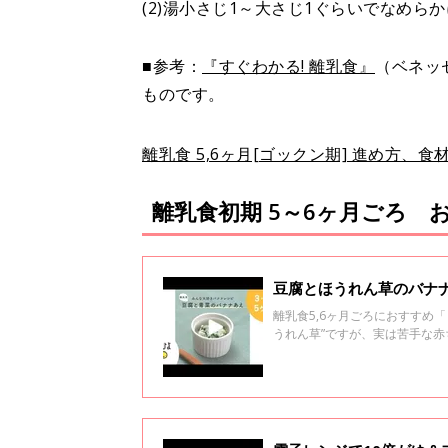
(2)湯小さじ1～大さじ1ぐらいでなめら
■参考：
『すぐわかる! 離乳食』
（ベネッ
ものです。
離乳食 5,6ヶ月[ゴックン期] 進め方、
離乳食初期 5～6ヶ月ごろ 
豆腐とほうれん草のバナナ
離乳食5,6ヶ月ごろにおすすめ
うれん草”ですが、実は苦手な
ナナあえレシピ。 バナナの甘