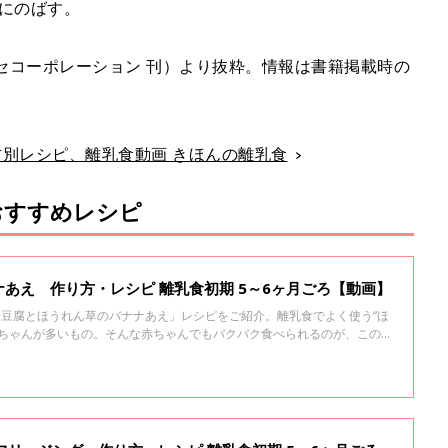
かにのばす。
セコーポレーション 刊）より抜粋。情報は書籍掲載時の
食材別レシピ、離乳食動画 きほんの離乳食
おすすめレシピ
あえ 作り方・レシピ 離乳食初期 5～6ヶ月ごろ【動画】
「 豆腐とほうれん草のバナナあえ」レシピをご紹介。離乳食でよく使う“ほ
赤ちゃんが多いもの。そんな赤ちゃんでもパクパク食べられるのが、このバ
みととろみで、苦手なほうれん草が克服できちゃうかも！