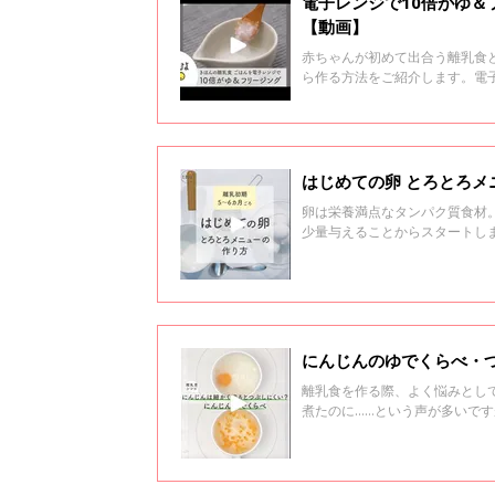
電子レンジで10倍がゆ＆
【動画】
赤ちゃんが初めて出合う離乳食
ら作る方法をご紹介します。電
最初は様子を見ながら加熱時間
卵は栄養満点なタンパク質食材
少量与えることからスタートしま
初めて卵を食べさせるときには約
たら、ゆで時間約12分のかたゆ
きやすくします。殻をむいたら
す。湯かだし汁を少量加え、と
量からにし、少しずつ、量を増
離乳食を作る際、よく悩みとし
煮たのに……という声が多いで
つぶすほうが簡単と紹介してい