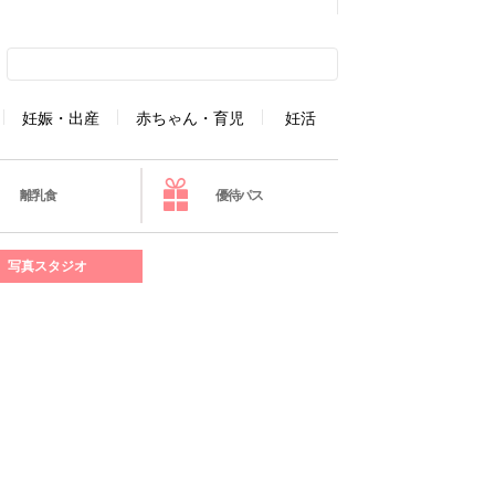
妊娠・出産
赤ちゃん・育児
妊活
離乳食
優待パス
写真スタジオ