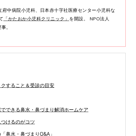
、都立府中病院小児科、日本赤十字社医療センター小児科な
て
「かたおか小児科クリニック」
を開設。 NPO法人
理事。
ックすること＆受診の目安
宅でできる鼻水・鼻づまり解消ホームケア
見つけるのがコツ
「鼻水・鼻づまりQ&A」