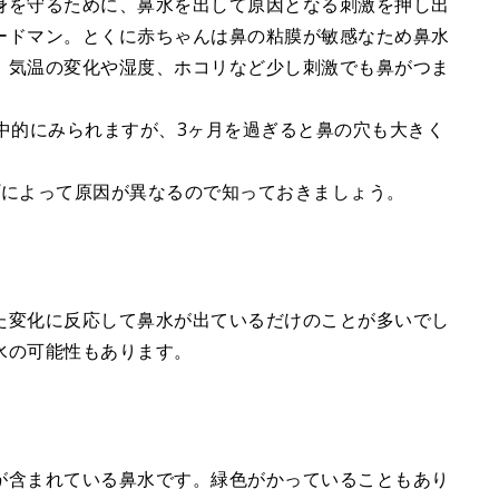
身を守るために、鼻水を出して原因となる刺激を押し出
e
ードマン。とくに赤ちゃんは鼻の粘膜が敏感なため鼻水
、気温の変化や湿度、ホコリなど少し刺激でも鼻がつま
中的にみられますが、3ヶ月を過ぎると鼻の穴も大きく
プによって原因が異なるので知っておきましょう。
た変化に反応して鼻水が出ているだけのことが多いでし
水の可能性もあります。
が含まれている鼻水です。緑色がかっていることもあり