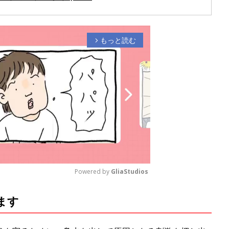
もっと読む
arrow_forward_ios
Powered by 
GliaStudios
ます
M
u
t