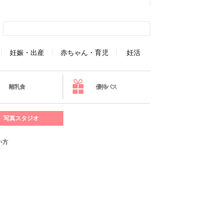
妊娠・出産
赤ちゃん・育児
妊活
離乳食
優待パス
写真スタジオ
い方