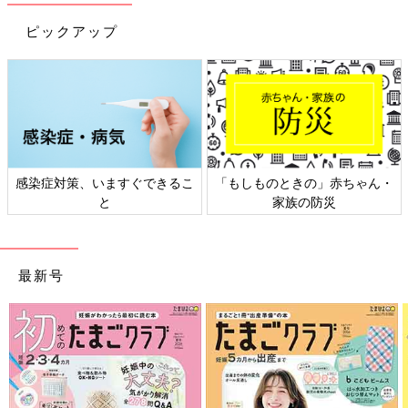
大人用よりあっさりした味わい
ピックアップ
●子ども1人分： 98kcal
●このメニューで取れる栄養素：タンパク質・ビタミン類
●乳製品、卵、小麦粉などが含まれる料理です。つけ合わせのア
レルギー表示は除きます。
【材料】(子ども1人分)
策、いますぐできるこ
「もしものときの」赤ちゃん・
日本外来小
●取り分けるもの
と
家族の防災
帆立て貝柱・・・1個
ゆで枝豆・・・2粒
牛乳・・・大さじ2
最新号
A［大人用の作り方（3）から、かぼちゃ・玉ねぎ（3cm
角）・・・各3個］
【作り方】
（1）耐熱容器に帆立て貝柱を入れ、ふんわりとラップをかけて
600Ｗの電子レンジで約1分加熱し、粗くほぐす。Aのかぼちゃは