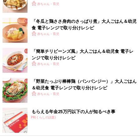
●子ども1人分： 47kcal
赤ちゃん・育児
●このメニューで取れる栄養素：タンパク質・ビタミン類
●乳製品、卵、小麦粉などが含まれる料理です。つけ合わせのア
「冬瓜と鶏ささ身肉のさっぱり煮」大人ごはん＆幼児
レルギー表示は除きます。
食 電子レンジで取り分けレシピ
赤ちゃん・育児
【材料】(子ども1人分)
「簡単チリビーンズ風」大人ごはん＆幼児食 電子レ
●取り分けるもの
ンジで取り分けレシピ
帆立て貝柱・・・1/2個
赤ちゃん・育児
A［大人用の作り方（3）から、かぼちゃ・玉ねぎ（3cm
角）・・・各2個］
「野菜たっぷり棒棒鶏（バンバンジー）」大人ごはん
●加えるもの
＆幼児食 電子レンジで取り分けレシピ
プレーンヨーグルト・・・小さじ1/2
赤ちゃん・育児
【作り方】
もらえる年金25万円以下の人が知るべき事
PR(くらしの話題)
（1）耐熱容器に帆立て貝柱を入れ、ふんわりとラップをかけて
600Ｗの電子レンジで約1分加熱し、こまかくほぐす。Aのかぼち
ゃは皮を取り除いて軽くつぶし、玉ねぎは1cmの角切りにする。