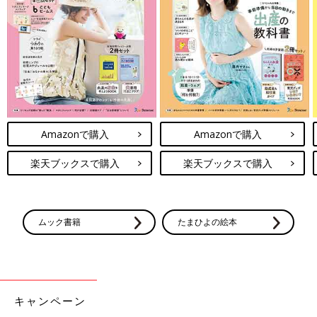
皮を取り除き、玉ねぎは1～2cmの角切りにする。
（2）ゆで枝豆は、皮を取り除いて刻む。
（3）耐熱容器に（1）を入れ、牛乳を加えて混ぜる。ふんわりと
ラップをかけて電子レンジで約30秒加熱し、取り出して混ぜる。
再度ふんわりとラップをかけて電子レンジで約30秒加熱する。器
に（3）を盛り、（2）をのせる。
Amazonで購入
Amazonで購入
■監修・調理／赤堀博美先生（赤堀料理学園院長・管理栄養士）
■撮影／中川朋和（ミノワスタジオ）
楽天ブックスで購入
楽天ブックスで購入
関連：「ツナの豆腐サンド」大人ごはん＆幼児食 電子レンジで
取り分けレシピ
ムック書籍
たまひよの絵本
●このレシピは、子ども分を途中で取り分けることを前提に、分
量を設定しています。
●電子レンジの加熱時間は、レシピに記載しているワット数での
目安です。それ以外のワット数の場合の加熱時間は、メーカーに
お問い合わせください。
キャンペーン
●電子レンジで液体を加熱するとき、沸点に達していても沸騰し
ない場合がごくまれにあります。この状態の液体がちょっとした