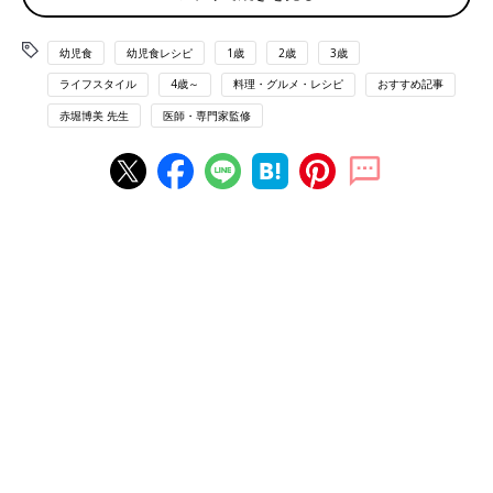
て、アレンジを。
幼児食
幼児食レシピ
1歳
2歳
3歳
帆立て貝とかぼちゃのシチュー
ライフスタイル
4歳～
料理・グルメ・レシピ
おすすめ記事
赤堀博美 先生
医師・専門家監修
何度か混ぜるのが、ムラなく加熱するコツ！
●大人1人分：277kcal
●このメニューで取れる栄養素：タンパク質・ビタミン類
●乳製品、卵、小麦粉などが含まれる料理です。つけ合わせのア
レルギー表示は除きます。
【材料】（大人2人＋子ども1人分）
帆立て貝柱・・・6個（120g）
かぼちゃ・・・1/8個（120g）
玉ねぎ・・・1/2個（75g）
ゆで枝豆・・・15粒（15g）
牛乳2カップ 生クリーム大さじ1 小麦粉少々 塩・こしょう各
適宜