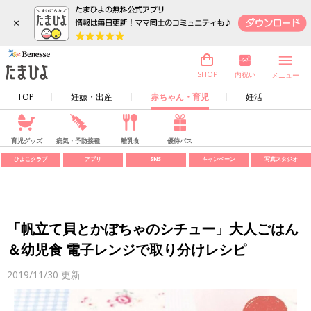
×
内祝い
SHOP
メニュー
TOP
妊娠・出産
赤ちゃん・育児
妊活
育児グッズ
病気・予防接種
離乳食
優待パス
ひよこクラブ
アプリ
SNS
キャンペーン
写真スタジオ
「帆立て貝とかぼちゃのシチュー」大人ごはん
＆幼児食 電子レンジで取り分けレシピ
2019/11/30
更新