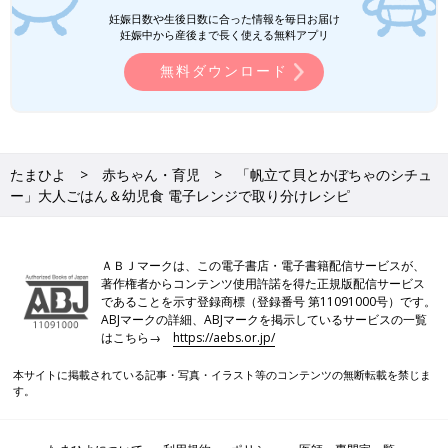
妊娠日数や生後日数に合った情報を毎日お届け
妊娠中から産後まで長く使える無料アプリ
無料ダウンロード
たまひよ
赤ちゃん・育児
「帆立て貝とかぼちゃのシチュ
ー」大人ごはん＆幼児食 電子レンジで取り分けレシピ
ＡＢＪマークは、この電子書店・電子書籍配信サービスが、
著作権者からコンテンツ使用許諾を得た正規版配信サービス
であることを示す登録商標（登録番号 第11091000号）です。
ABJマークの詳細、ABJマークを掲示しているサービスの一覧
はこちら→
https://aebs.or.jp/
本サイトに掲載されている記事・写真・イラスト等のコンテンツの無断転載を禁じま
す。