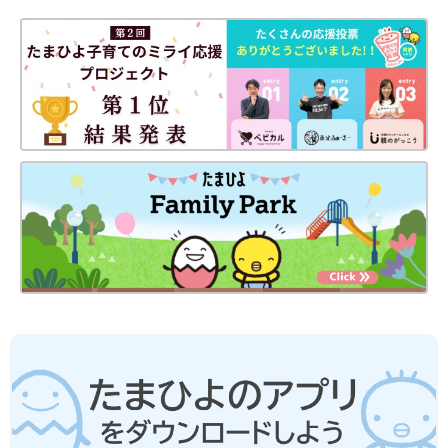
刺激で急激に沸騰を起こし、液体が激しく飛び散ることがありま
す。（=突沸現象）。やけどの原因になりますので、ご注意くだ
さい。
●電子レンジを使う際は、広口の耐熱容器に入れて水分を加え、
ふんわりとラップをかけて加熱することを前提としています。
●レシピ内で使用している食材（主に加工食品）によっては、微
量にアレルギーを引き起こす原材料が入っている場合がありま
す。十分にご注意ください。
●食べられる食材・量には個人差があります。子どもの発達に合
わせて、幼児食を進めましょう。
●初めての食材を与えるときは食物アレルギーに注意をして、ほ
かの食材とは混ぜずに単品でごく少量ずつ与えるのが基本です。
●本記事で記載している内容は、2019年4月現在の情報です。
▼参照：
『最新！幼児食 新百科』