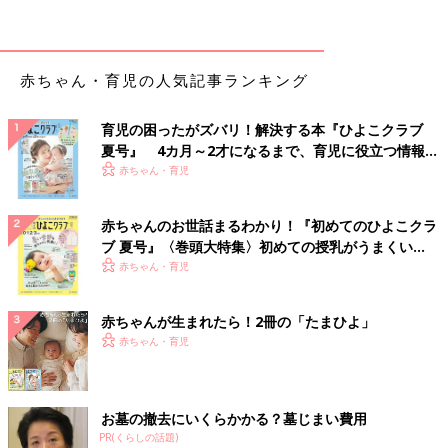
【大人用メニュー：作り方】
赤ちゃん・育児の人気記事ランキング
（1）帆立て貝柱は厚みを半分に切る。塩、こしょうをして、小
麦粉をまぶす。
育児の困ったがズバリ！解決する本『ひよこクラブ
（2）かぼちゃと玉ねぎは3cmの角切りにする。
夏号』 4カ月～2才になるまで、育児に役立つ情報が
いっぱい！
赤ちゃん・育児
（3）耐熱容器に（2）を入れ、ふんわりとラップをかけて600Ｗ
の電子レンジで約3分加熱する。
赤ちゃんのお世話まるわかり！『初めてのひよこクラ
ブ 夏号』〈巻頭大特集〉初めての授乳がうまくい
（4）（3）に（1）と牛乳を加え、端を開けてラップをかけ、電
く！ おっぱい・ミルクの基本と夏のトラブル 解決テ
赤ちゃん・育児
子レンジで約1分加熱する。
ク
赤ちゃんが生まれたら！2冊の「たまひよ」
（5）（4）をかき混ぜ、再度端を開けてラップをかけ、電子レン
赤ちゃん・育児
ジで約1分加熱する。もう一度かき混ぜ、ラップをかけ、さらに
約1分加熱する。
（6）（5）を塩、こしょうで味をととのえる。器に盛り、枝豆を
お墓の撤去にいくらかかる？墓じまい費用
散らし、生クリームをかける。
PR(くらしの話題)