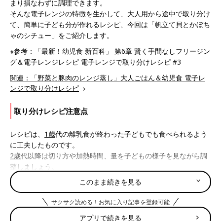
まり損なわずに調理できます。
そんな電子レンジの特徴を生かして、大人用から途中で取り分け
て、簡単に子ども分が作れるレシピ、今回は「帆立て貝とかぼち
ゃのシチュー」をご紹介します。
※参考：「最新！幼児食 新百科」 第6章 賢く手間なしフリージン
グ＆電子レンジレシピ 電子レンジで取り分けレシピ #3
関連：「野菜と豚肉のレンジ蒸し」大人ごはん＆幼児食 電子レ
ンジで取り分けレシピ
取り分けレシピ注意点
レシピは、
1歳
代の離乳食が終わった子どもでも食べられるよう
に工夫したものです。
2歳
代以降は切り方や加熱時間、量を子どもの様子を見ながら調
整しましょう。
このまま続きを見る
子ども分を取り分けるときは、かみづらい食材は小さく切った
り、やわらかく加熱して。
サクサク読める！お気に入り記事を登録可能
幼児期は大人と同じ調理法では、咀嚼（そしゃく）や味覚の観点
アプリで続きを見る
から無理があります。大人用より味つけは薄味で辛みなどは除い