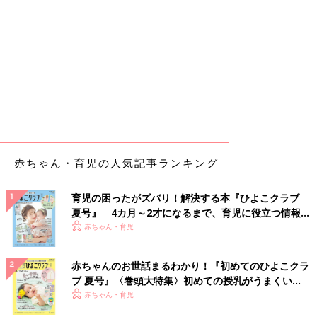
赤ちゃん・育児の人気記事ランキング
育児の困ったがズバリ！解決する本『ひよこクラブ
夏号』 4カ月～2才になるまで、育児に役立つ情報が
いっぱい！
赤ちゃん・育児
赤ちゃんのお世話まるわかり！『初めてのひよこクラ
ブ 夏号』〈巻頭大特集〉初めての授乳がうまくい
く！ おっぱい・ミルクの基本と夏のトラブル 解決テ
赤ちゃん・育児
ク