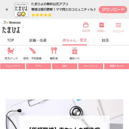
×
内祝い
SHOP
メニュー
TOP
妊娠・出産
赤ちゃん・育児
妊活
育児グッズ
病気・予防接種
離乳食
優待パス
ひよこクラブ
アプリ
SNS
キャンペーン
写真スタジオ