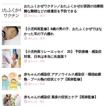
おたふくかぜワクチン／おたふくかぜが原因の治療困
難な難聴などの後遺症を予防できる
赤ちゃん・育児
【小児科医監修】8歳の男の子、おたふくかぜではな
かった耳の下の腫れ
赤ちゃん・育児
【小児科医リレーエッセイ 25】 予防接種・感染症
対策、日本は本当に先進国？
赤ちゃん・育児
赤ちゃんの感染症 アデノウイルス感染症・咽頭結膜
熱・プール熱の症状とケア【医師監修】
赤ちゃん・育児
赤ちゃんの感染症 風疹の症状とケア【医師監修】
赤ちゃん・育児