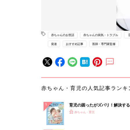
赤ちゃんのお世話
赤ちゃんの病気・トラブル
【
発達
おすすめ記事
医師・専門家監修
赤ちゃん・育児の人気記事ランキ
育児の困ったがズバリ！解決する
『ひよこクラブ 夏号』 4カ月～
赤ちゃん・育児
になるまで、育児に役立つ情報が
ぱい！