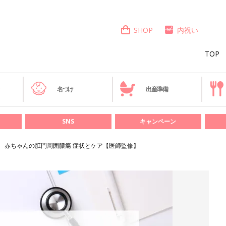
SHOP
内祝い
TOP
き
名づけ
出産準備
SNS
キャンペーン
赤ちゃんの肛門周囲膿瘍 症状とケア【医師監修】