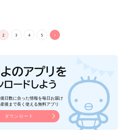
2
3
4
5
>
生後日数に合った情報を毎日お届け
ら産後まで長く使える無料アプリ
ダウンロード