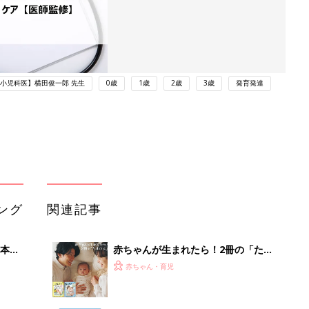
小児科医】横田俊一郎 先生
0歳
1歳
2歳
3歳
発育発達
ング
関連記事
本
赤ちゃんが生まれたら！2冊の「たま
2才
ひよ」
赤ちゃん・育児
いっ