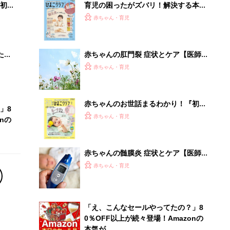
初め
育児の困ったがズバリ！解決する本
大特
『ひよこクラブ 秋号』 4カ月～2才
赤ちゃん・育児
 お
になるまで、育児に役立つ情報がいっ
ブル
ぱい！
たま
赤ちゃんの肛門裂 症状とケア【医師
監修】
赤ちゃん・育児
赤ちゃんのお世話まるわかり！『初め
」8
てのひよこクラブ 夏号』〈巻頭大特
赤ちゃん・育児
nの
集〉初めての授乳がうまくいく！ お
っぱい・ミルクの基本と夏のトラブル
解決テク
赤ちゃんの髄膜炎 症状とケア【医師
監修】
赤ちゃん・育児
「え、こんなセールやってたの？」8
0％OFF以上が続々登場！Amazonの
本気が...