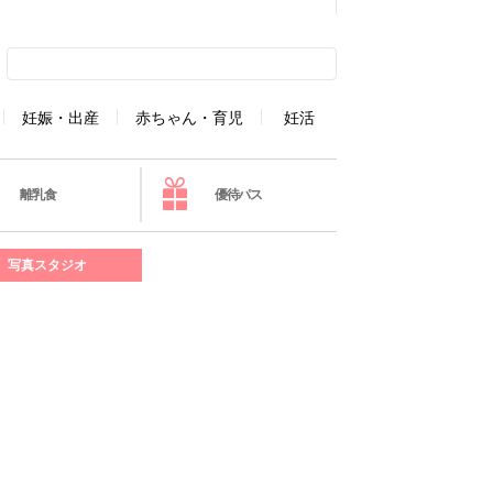
妊娠・出産
赤ちゃん・育児
妊活
離乳食
優待パス
写真スタジオ