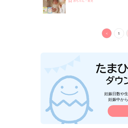
赤ちゃん・育児
<
1
妊娠日数や
妊娠中か