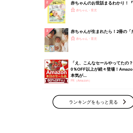
赤ちゃんのお世話まるわかり！『
てのひよこクラブ 夏号』〈巻頭
赤ちゃん・育児
集〉初めての授乳がうまくいく！
っぱい・ミルクの基本と夏のトラ
解決テク
赤ちゃんが生まれたら！2冊の「
ひよ」
赤ちゃん・育児
「え、こんなセールやってたの？
0％OFF以上が続々登場！Amazo
本気が...
PR（Amazon）
ランキングをもっと見る