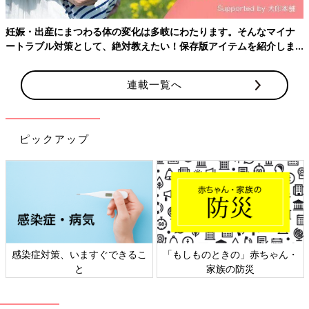
妊娠・出産にまつわる体の変化は多岐にわたります。そんなマイナ
ートラブル対策として、絶対教えたい！保存版アイテムを紹介しま
す。
連載一覧へ
妊娠後期、赤ちゃんが育っていない？ エコー写真で振り返る3人目の出産体験
ピックアップ
エコー写真は、ちょっとわかりにくいですが右側が頭、左側がお
尻です。少しくびれたところが首、真ん中上下に腕が伸びていま
す。左側、お尻の上下に足が見えます。赤ちゃんの推定体重は
1735g。標準値を下回ってしまいました。何らかの原因で赤ちゃ
んの育ちが悪いと診断され、大きな病院への転院が決まります。
とても動揺して、ネットで赤ちゃんの育ちが悪い原因を調べるな
ど、不安が消えない日々を過ごしました。
感染症対策、いますぐできるこ
「もしものときの」赤ちゃん・
と
家族の防災
家から徒歩5分の
産院
から、車で1時間ほどの大学病院に転院する
ことになりました。3ヶ所の大きな病院から選ぶように言われ、
なんとなく車で行きやすそうなところに決めました。結婚で引っ