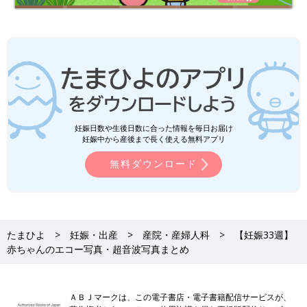
た。
関連：エコー写真・超音波写真の記事一覧
関連：ママライター体験談
前の話
次の話
【妊娠32週】赤ちゃ
一覧
【妊娠34週】赤ちゃん
んのエコー写真・超
のエコー写真・超音波
妊娠日数や生後日数に合った情報を毎日お届け
音波写真まとめ
写真まとめ
妊娠中から産後まで長く使える無料アプリ
無料ダウンロード
たまひよ
妊娠・出産
産院・産婦人科
【妊娠33週】
赤ちゃんのエコー写真・超音波写真まとめ
ＡＢＪマークは、この電子書店・電子書籍配信サービスが、