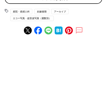
産院・産婦人科
妊娠後期
アーカイブ
エコー写真・超音波写真（週数別）
エコー写真とともに綴る、愛しい我が子との“絆”を実感した妊娠期～ママと娘の
265日～
推定1965ｇ。ベビちゃんとのマタニティー生活も残り1カ月。エ
コー中にふっくらしてきたお顔をふりふりしたり、口を開けた
り、手を動かしたりと、一人前な姿を見せてくれ、早く会いたく
てたまらなくなりました。実は
双子
で未熟児だった私の出生体重
は1900ｇ。ベビちゃんの推定体重が自分の出生体重を超えたの
を見て、とても嬉しかったのを覚えています。
rainyさんの妊娠33週目のエコー写真