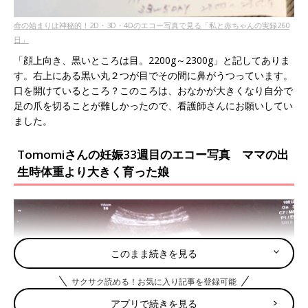
命の始まりは神秘的！2D・3D・4Dのエコー写真で見る「私と赤ちゃんの実録260
日」
「顔上向き、黒いところは目。2200g～2300g」と記してありま
す。右上にある黒い丸２つが目でその間に鼻がうつっています。
口を開けているところ？このころは、おなかが大きくなり自分で
足の爪を切ることが難しかったので、看護師さんにお願いしてい
ました。
Tomomiさんの妊娠33週目のエコー写真 ママの出
生時体重より大きく育った娘
このまま続きを見る
サクサク読める！お気に入り記事を登録可能
アプリで続きを見る