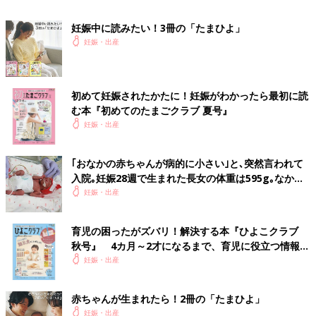
中から「重いよ！」と聞こえてきそうなくらい胎動も激しく、良
妊娠中に読みたい！3冊の「たまひよ」
く耳にする“男の子の子育ては体力勝負”を薄々実感しながら、産
妊娠・出産
後に不安を感じる3
3歳
の夏でした。
つぼいみきさんの妊娠33週目のエコー写真 張り止
初めて妊娠されたかたに！妊娠がわかったら最初に読
め薬が処方される
む本『初めてのたまごクラブ 夏号』
妊娠・出産
｢おなかの赤ちゃんが病的に小さい｣と､突然言われて
入院｡妊娠28週で生まれた長女の体重は595g｡なかな
か会えない日々に涙した【低出生体重児】
妊娠・出産
育児の困ったがズバリ！解決する本『ひよこクラブ
秋号』 4カ月～2才になるまで、育児に役立つ情報が
いっぱい！
妊娠・出産
赤ちゃんが生まれたら！2冊の「たまひよ」
妊娠・出産