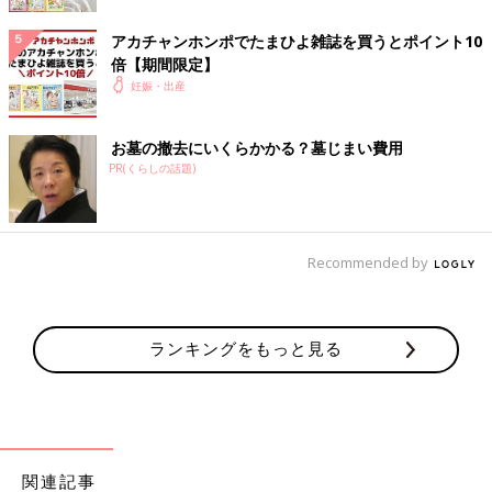
1961g 未熟児だったママの出生体重を超えた！
アカチャンホンポでたまひよ雑誌を買うとポイント10
倍【期間限定】
妊娠・出産
お墓の撤去にいくらかかる？墓じまい費用
PR(くらしの話題)
Recommended by
ランキングをもっと見る
安静指示に、妊娠高血圧症候群。支えは息子のエコー写真、トラブル続きの妊娠生
活
ついに妊娠9カ月目に突入。娘の抱っこ攻撃もそろそろ腕が限界
関連記事
になり、ついついおなかの上に娘を乗せてしまいがち。おなかの