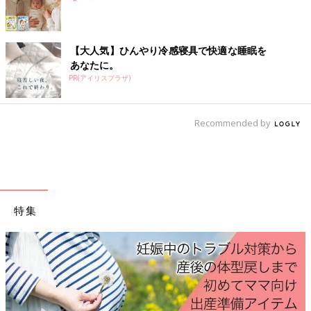
待望の妊娠判明！エコー写真に見る、我が子を胸に抱くまでの“命の軌跡275日”
子宮頸管長が2.9cmと、前回より2mm短くなっていました。念
【大人気】ひんやり冷感寝具で快適な睡眠を
のため張り止め薬が処方されました。この頃になると胎動もどん
あなたに。
どん強くなり、グリグリとおなかを押されているような感覚にな
PR(アイリスプラザ)
ってきました。いつも感じるのは左側で、「そこに足があるのだ
な」とすぐに分かるほどでした。
妊娠後期
母親教室へ夫婦で参加
し、呼吸法などを習い「出産も真近に迫ってきているな」と実感
Recommended by
が湧くとともに、出産への恐怖心も出始めていました。
こぢんまり子さんの妊娠33週目のエコー写真 転院
することに
特集