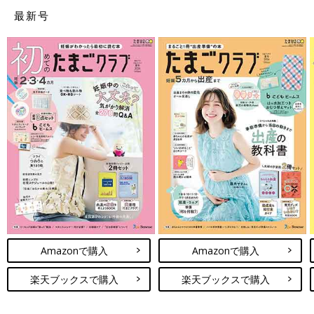
越してきた土地なので、病院の情報や土地勘がありません。今思
最新号
えば、一度持ち帰って、きちんと検討すればよかったと少し後悔
しています。
Amiさんの妊娠33週目のエコー写真
Amazonで購入
Amazonで購入
楽天ブックスで購入
楽天ブックスで購入