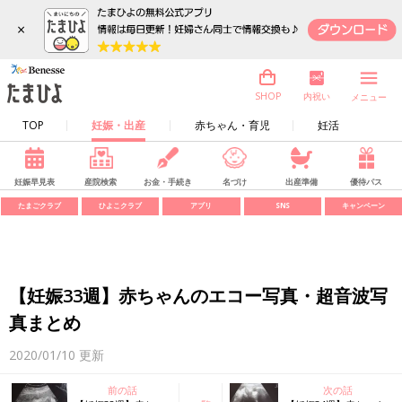
×
内祝い
SHOP
メニュー
TOP
妊娠・出産
赤ちゃん・育児
妊活
妊娠早見表
産院検索
お金・手続き
名づけ
出産準備
優待パス
たまごクラブ
ひよこクラブ
アプリ
SNS
キャンペーン
【妊娠33週】赤ちゃんのエコー写真・超音波写
真まとめ
2020/01/10
更新
前の話
次の話