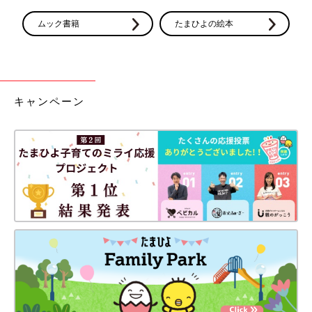
生まれる前からエコーを通して対面し、長女を少しずつお姉ちゃんにしてくれた次
ムック書籍
たまひよの絵本
女の存在
推定体重は2263gになりました。4週間前から760gも成長！ こ
ちらをじーっと見ている次女です。丸い黒いのが目で、三角の白
い部分が鼻です。お姉ちゃんの声に敏感なのか、話しかけながら
おなかをちょんちょんとすると、よく動きました。エコー写真だ
キャンペーン
けでなく、胎動からも妹の存在を感じられた長女でした。
※この記事は個人の体験記です。
【妊娠32週】赤ちゃんのエコー写真・超
音波写真まとめ
ママライターのみなさんの妊娠出産体験談から
妊娠32週の赤ちゃんのエコー写真を集めまし
た。
【妊娠34週】赤ちゃんのエコー写真・超
音波写真まとめ
ママライターのみなさんの妊娠出産体験談から
妊娠34週の赤ちゃんのエコー写真を集めまし