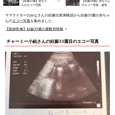
【妊娠32週】赤ちゃ
一覧
【妊娠34週】赤ちゃん
んのエコー写真・超
のエコー写真・超音波
音波写真まとめ
写真まとめ
ママライターのみなさんの妊娠出産体験談から妊娠33週の赤ちゃ
んの
エコー写真
を集めました。
【医師監修】妊娠33週の週数別情報
チャーミー小結さんの妊娠33週目のエコー写真