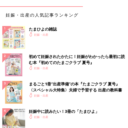
妊娠・出産の人気記事ランキング
たまひよの雑誌
妊娠・出産
初めて妊娠されたかたに！妊娠がわかったら最初に読
む本『初めてのたまごクラブ 夏号』
妊娠・出産
緊急帝王切開で誕生。エコー写真で綴る息子と過ごした252日
やっと産休に入り、体を休める事ができた幸せな時期でした。時
まるごと1冊“出産準備”の本『たまごクラブ 夏号』
間に余裕ができたので、少しずつ男の子の名前を考えていまし
〈スペシャル大特集〉夫婦で予習する 出産の教科書
た。予定の帝王切開の手術まで1カ月あるので、まだ出産の準備
妊娠・出産
はしていませんでした。まさか次の
妊婦健診
の日に産む事になる
とは、夢にも思っていませんでした。赤ちゃんの推定体重は
2493gでした。
妊娠中に読みたい！3冊の「たまひよ」
妊娠・出産
Tomomiさんの妊娠33週目のエコー写真 推定体重