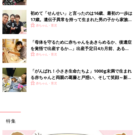
勝昭】
初めて「せんせい」と言ったのは16歳、最初の一歩は
17歳。遺伝子異常を持って生まれた男の子から家族が
得たものは？～新生児医療の現場から～【新生児科
赤ちゃん・育児
医・豊島勝昭】
「母体を守るために赤ちゃんをあきらめるか、後遺症
を覚悟で出産するか…」出産予定日4カ月前、ある家
族の選択と決意〜新生児医療の現場から〜【新生児科
赤ちゃん・育児
医・豊島勝昭】
「がんばれ！小さき生命たちよ」1000g未満で生まれ
る赤ちゃんと両親の葛藤と戸惑い、そして笑顔～新生
児医療の現場から～【新生児科医・豊島勝昭】
赤ちゃん・育児
特集