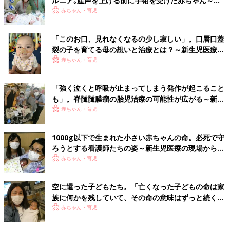
ルニア｡産声を上げる前に手術を受けた赤ちゃん～新
生児医療の現場から～【新生児科医･豊島勝昭】
赤ちゃん・育児
「このお口、見れなくなるの少し寂しい」。口唇口蓋
裂の子を育てる母の想いと治療とは？～新生児医療の
現場から～【新生児科医・豊島勝昭】
赤ちゃん・育児
「強く泣くと呼吸が止まってしまう発作が起こること
も」。脊髄髄膜瘤の胎児治療の可能性が広がる～新生
児医療の現場から～【新生児科医・豊島勝昭】
赤ちゃん・育児
1000g以下で生まれた小さい赤ちゃんの命。必死で守
ろうとする看護師たちの姿～新生児医療の現場から～
【新生児科医・豊島勝昭】
赤ちゃん・育児
空に還った子どもたち。「亡くなった子どもの命は家
族に何かを残していて、その命の意味はずっと続く」
～新生児医療の現場から～【新生児科医・豊島勝昭】
赤ちゃん・育児