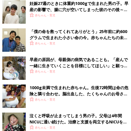
妊娠27週のときに体重約1000gで生まれた男の子。早
産の影響で、腸に穴が空いてしまった彼のその後～新
生児医療の現場から～【新生児科医・豊島勝昭】
赤ちゃん・育児
「僕の命を救ってくれてありがとう」25年前に約600
グラムで生まれた小さい命の今。赤ちゃんたちの未来
の姿を伝えたい～新生児医療の現場から～【新生児科
赤ちゃん・育児
医・豊島勝昭】
早産の原因が、母親側の病気であることも。「産んで
一緒に生きていくことを目標にしてほしい」と願って
～新生児医療の現場から～【新生児科医・豊島勝昭】
赤ちゃん・育児
1000g未満で生まれた赤ちゃん。生後72時間は命の危
険と隣り合わせ。脳出血した、たくちゃんのお母さん
の決意～新生児医療の現場から～【新生児科医・豊島
赤ちゃん・育児
勝昭】
泣くと呼吸が止まってしまう男の子。父母は4年間
NICUに通い続けた。治療と支援を両立するNICUをめ
ざして～新生児医療の現場から～【新生児科医・豊島
赤ちゃん・育児