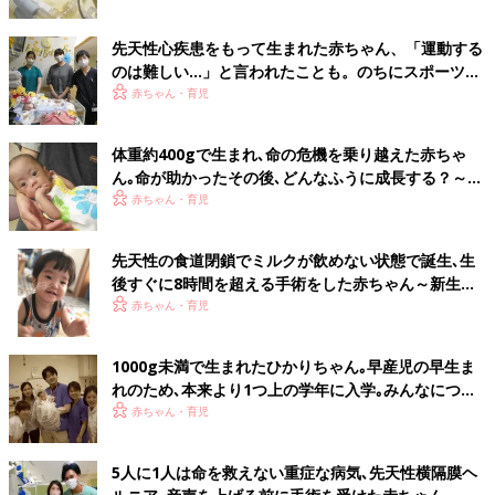
昭】
先天性心疾患をもって生まれた赤ちゃん、「運動する
のは難しい…」と言われたことも。のちにスポーツ選
手に～新生児医療の現場から～【新生児科医･豊島勝
赤ちゃん・育児
昭】
体重約400gで生まれ､命の危機を乗り越えた赤ちゃ
ん｡命が助かったその後､どんなふうに成長する？～新
生児医療の現場から～【新生児科医・豊島勝昭】
赤ちゃん・育児
先天性の食道閉鎖でミルクが飲めない状態で誕生､生
後すぐに8時間を超える手術をした赤ちゃん～新生児
医療の現場から～【新生児科医･豊島勝昭】
赤ちゃん・育児
1000g未満で生まれたひかりちゃん｡早産児の早生ま
れのため､本来より1つ上の学年に入学｡みんなについ
ていけるのか不安で…～新生児医療の現場から～【新
赤ちゃん・育児
生児科医･豊島勝昭】
5人に1人は命を救えない重症な病気､先天性横隔膜ヘ