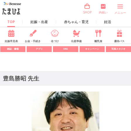
内祝い
SHOP
メニュー
TOP
妊娠・出産
赤ちゃん・育児
妊活
妊娠早見表
お金・手続き
名づけ
出産準備
離乳食
優待パス
雑誌・書籍
アプリ
SNS
キャンペーン
写真スタジオ
豊島勝昭 先生