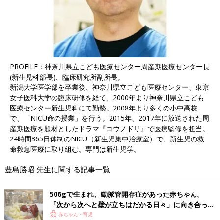
PROFILE：神奈川県立こども医療センター周産期医療センター長
(新生児科部長)、臨床研究所副所長。
新潟大学医学部を卒業後、神奈川県立こども医療センター、東京
女子医科大学の臨床研修を経て、2000年より神奈川県立こども
医療センター新生児科にて勤務。2008年より多くの小中高校
で、「NICU命の授業」を行う。2015年、2017年に放送された周
産期医療を題材としたドラマ『コウノドリ』で医療監修を担当。
24時間365日体制のNICU（新生児集中治療室）で、新生児の救
命救急医療に取り組む。専門は新生児学。
豊島勝昭 先生に関する記事一覧
506gで生まれ、動脈管開存症があった赤ちゃん。
「次から次へと壁が立ちはだかる日々」に向き合った
両親～新生児医療の現場から～【新生児科医･豊島勝
赤ちゃん・育児