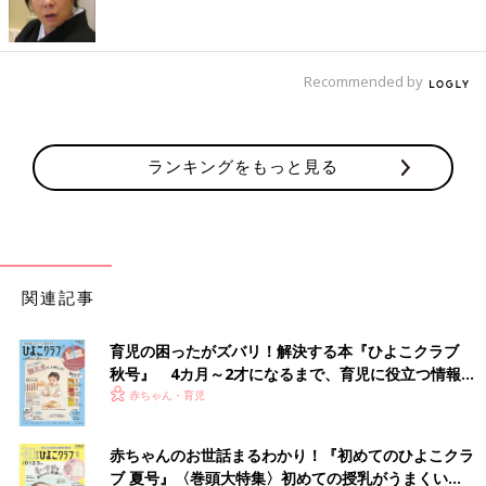
Recommended by
ランキングをもっと見る
関連記事
●初めてママ＆パパのための 365日の離乳食カレンダー
育児の困ったがズバリ！解決する本『ひよこクラブ
秋号』 4カ月～2才になるまで、育児に役立つ情報が
Amazonで見る
いっぱい！
赤ちゃん・育児
楽天ブックスで見る
赤ちゃんのお世話まるわかり！『初めてのひよこクラ
ブ 夏号』〈巻頭大特集〉初めての授乳がうまくい