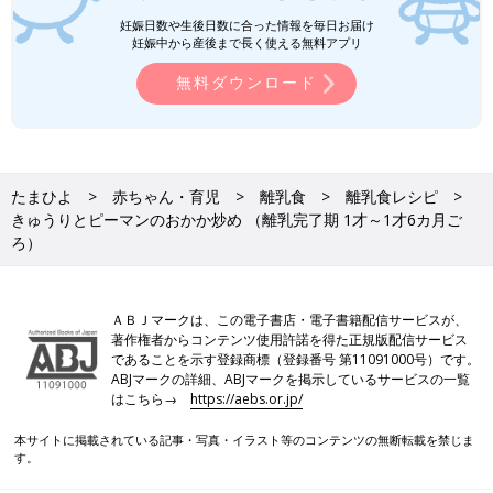
●食材は皮をむく、へた・すじを取り除く、種やわた・芯・骨を
妊娠日数や生後日数に合った情報を毎日お届け
妊娠中から産後まで長く使える無料アプリ
取り除くなどの下ごしらえが済んだものを使用しています。
●1回の食事で食べさせる初めての食材は1種類とし、食物アレル
無料ダウンロード
ギーに注意をして少量ずつ与えるのが基本です。食べ慣れた食材
となら混ぜてもいいでしょう。
離乳食の「時期・食材別大きさの目安」はこち
たまひよ
赤ちゃん・育児
離乳食
離乳食レシピ
ら！
きゅうりとピーマンのおかか炒め （離乳完了期 1才～1才6カ月ご
ろ）
いつから？進め方は？初期から完了期まで 食
材・レシピも動画で分かる きほんの離乳食
ＡＢＪマークは、この電子書店・電子書籍配信サービスが、
著作権者からコンテンツ使用許諾を得た正規版配信サービス
前の話
次の話
であることを示す登録商標（登録番号 第11091000号）です。
ブロッコリーのおか
一覧
小松菜と油揚げのみそ
ABJマークの詳細、ABJマークを掲示しているサービスの一覧
かあえ （離乳完了期
炒め （離乳完了期 1才
はこちら→
https://aebs.or.jp/
1才～1才6カ月ごろ）
～1才6カ月ごろ）
本サイトに掲載されている記事・写真・イラスト等のコンテンツの無断転載を禁じま
す。