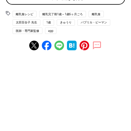
離乳食レシピ
離乳完了期1歳～1歳6ヶ月ごろ
離乳食
きゅうりとピーマンのおかか炒め レシピ
太田百合子 先生
1歳
きゅうり
パプリカ・ピーマン
医師・専門家監修
app
離乳完了期 1才～1才6カ月ごろから使える「きゅうりとピーマン
のおかか炒め 」のレシピをご紹介。
材料
・きゅうり（皮をむく）…1/6本
・ピーマン…1/8個（4g）
・削り節・サラダ油・しょうゆ…各少々
作り方
（1）きゅうりは１㎝の角切りにする。
（2）ピーマンは皮をむき、８ ㎜サイズに切る。
（3）フライパンにサラダ油を熱し、（1）、（2）をやわらかく
なるまで炒めて、しょうゆ、削り節を加えて混ぜ合わせる。