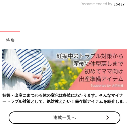
などタンパク質を含む食材を使った、体をつく
Recommended by
るタンパク質のレシピをご紹介。ひき肉とかぼ
ちゃのコロッケ風
離乳完了期 1才～1才6カ月ごろのレシピ一覧は
こちら
特集
離乳完了期 1才～1才6カ月ごろ「パプリカ・ピーマ
ン」のレシピ
1歳〜1歳6ヶ月ごろの離乳食★レンチン
だけでOK！簡単レシピ４選
下ごしらえだけでなく、複数食材を一緒にゆで
妊娠・出産にまつわる体の変化は多岐にわたります。そんなマイナ
たり蒸したり、仕上げの加熱にも活用できる電
ートラブル対策として、絶対教えたい！保存版アイテムを紹介しま
子レンジ調理。今回は、火を使わずにパパッと
す。
できる、1歳〜1歳6ヶ月の離乳食におすすめの
簡単レシピをご紹介します。
連載一覧へ
レタスのしらすあんかけ 作り方・レシ
ピ 離乳食完了期1歳 ～1歳6ヶ月ごろ