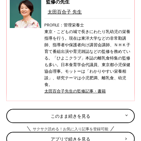
監修の先生
太田百合子 先生
PROFILE：管理栄養士
東京・こどもの城で長きにわたり乳幼児の栄養
指導を行う。現在は東洋大学などの非常勤講
師、指導者や保護者向け講習会講師、ＮＨＫ子
育て番組出演や育児雑誌などの監修を務めてい
る。「ひよこクラブ」本誌の離乳食特集の監修
も多い。日本食育学会代議員、東京都小児保健
協会理事。モットーは「わかりやすい栄養相
談」、研究テーマは小児肥満、離乳食、幼児
食。
太田百合子先生の監修記事・書籍
このまま続きを見る
調理前にお読みください＜離乳食のお約束＞
サクサク読める！お気に入り記事を登録可能
離乳食の「下ごしらえ」の方法はここから確認してください
アプリで続きを見る