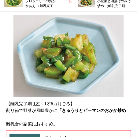
ブロッコリーのおか
一覧
小松菜と油揚げのみそ
かあえ （離乳完了期
炒め （離乳完了期 1才
1才～1才6カ月ごろ）
～1才6カ月ごろ）
【離乳完了期
1才
～1才6カ月ごろ】
削り節で野菜が風味豊かに
「きゅうりとピーマンのおかか炒め
」
離乳食の副菜におすすめ。