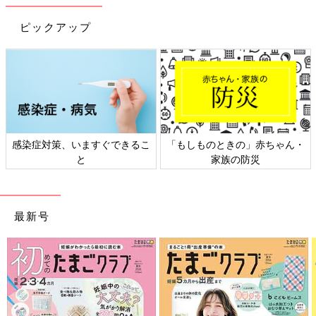
1歳～1歳6ヶ月ごろから使える、野菜や果物な
どビタミン類を含む食材を使った、体の調子を
ピックアップ
整えるビタミンのレシピをご紹介。レタスのし
らすあんかけ
パプリカのピカタ 作り方・レシピ 離乳
食完了期1歳 ～1歳6ヶ月ごろ
1歳～1歳6ヶ月ごろから使える、野菜や果物な
どビタミン類を含む食材を使った、体の調子を
整えるビタミンのレシピをご紹介。パプリカの
感染症対策、いますぐできるこ
「もしものときの」赤ちゃん・
ピカタ
と
家族の防災
離乳完了期 1才～1才6カ月ごろ「パプリカ・ピ
ーマン」のレシピ一覧はこちら
最新号
作る前に必ず読んで！＜離乳食のお約束＞
このレシピの離乳食の考え方や材料の下ごしらえ、電子レンジの