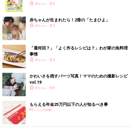
く！ おっぱい・ミルクの基本と夏のトラブル 解決テ
赤ちゃん・育児
ク
離乳完了期 1才～1才6カ月ごろのレシピ
赤ちゃんが生まれたら！2冊の「たまひよ」
赤ちゃん・育児
カラフル野菜のチーズロールサンド 作
り方・レシピ 離乳食完了期1歳 ～1歳6ヶ
月ごろ
1歳～1歳6ヶ月ごろから使える、米、めん、パ
「週何回？」「よく作るレシピは？」わが家の魚料理
ンなど炭水化物を含む食材を使った、エネルギ
事情
ー源になる炭水化物のレシピをご紹介。カラフ
ル野菜のチーズロールサンド
赤ちゃん・育児
プチトマトとかぶのマリネ 作り方・レ
かわいさを残すパーツ写真！ママのための撮影レシピ
シピ 離乳食完了期1歳 ～1歳6ヶ月ごろ
vol.19
1歳～1歳6ヶ月ごろから使える、野菜や果物な
赤ちゃん・育児
どビタミン類を含む食材を使った、体の調子を
整えるビタミンのレシピをご紹介。プチトマト
とかぶのマリネ
もらえる年金25万円以下の人が知るべき事
PR(くらしの話題)
ひき肉とかぼちゃのコロッケ風 作り
方・レシピ 離乳食完了期1歳 ～1歳6ヶ月
ごろ
1歳～1歳6ヶ月ごろから使える、魚、肉、豆腐