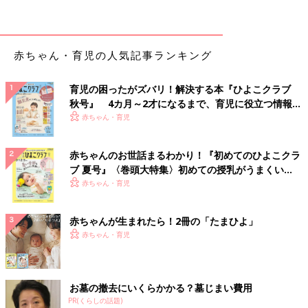
ブロッコリーのおかかあえ （離乳完了期
1才～1才6カ月ごろ）
赤ちゃん・育児の人気記事ランキング
【離乳完了期 1才～1才6カ月ごろ】 削り節のう
まみがからんで食べやすい「ブロッコリーのお
育児の困ったがズバリ！解決する本『ひよこクラブ
かかあえ 」 離乳食の副菜におすすめ。
秋号』 4カ月～2才になるまで、育児に役立つ情報が
いっぱい！
赤ちゃん・育児
●監修／
太田百合子先生（管理栄養士）
●参照／初めてママ＆パパのための365日の離乳食カレンダー
赤ちゃんのお世話まるわかり！『初めてのひよこクラ
ブ 夏号』〈巻頭大特集〉初めての授乳がうまくい
く！ おっぱい・ミルクの基本と夏のトラブル 解決テ
赤ちゃん・育児
初めてママ＆パパのための365日の離乳食カレンダ
ク
ー
赤ちゃんが生まれたら！2冊の「たまひよ」
赤ちゃん・育児
お墓の撤去にいくらかかる？墓じまい費用
PR(くらしの話題)