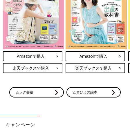
使い方などについての注意事項を説明しています。
調理前に必ずお読みになり、ご家庭の状況に合わせて活用してく
ださい。
電子レンジについて
●電子レンジは600Wが基準です。電子レンジが600W以外のワッ
ト数の場合、加熱時間はメーカーにお問い合わせください。電子
レンジは機種により加熱時間が違います。初めはレシピより短い
Amazonで購入
Amazonで購入
時間で加熱し、様子を見ながら加熱時間を調節しましょう。
●電子レンジで液体を加熱するとき、沸点に達していても沸騰し
楽天ブックスで購入
楽天ブックスで購入
ない場合がごくまれにあります。この状態の液体がちょっとした
刺激で急激に沸騰を起こし、液体が激しく飛び散ることがありま
す(＝突沸現象)。やけどの原因になりますので、ご注意くださ
い。
ムック書籍
たまひよの絵本
●電子レンジを使う際は、広口の耐熱容器に入れて水分を加え、
ふんわりとラップをかけて加熱することを前提としています。
離乳食レシピについて
キャンペーン