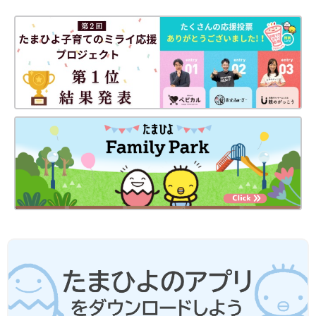
●レシピは1回分が基本です。
●材料は、2019年通知の厚生労働省策定「
授乳
・離乳の支援ガイ
ド」を目安に、作りやすい分量にしています。赤ちゃんの食べら
れる量・かたさなどには個人差があるので、その子に合ったペー
スで進めましょう。なお、食物アレルギーと診断されている場合
は、医師の指導、指示に従ってください。
●だし汁や野菜スープ、水、湯などの水分量は出来上がり量を目
安にしています。使う鍋の大きさや火力、食材に含まれる水分量
などによって、途中で水分がたりなくなるような場合は、適宜水
分をたして焦げないようにご注意ください。
●水やだし汁の量は目安です。仕上がりが水分が少なく食べにく
いときは、水分をたして再度短時間加熱して調節してください。
●だし汁、野菜スープなどは手作りかベビーフードを使ってくだ
さい。
●湯で溶いた粉ミルクは、粉ミルク缶に記載された指示どおりに
調乳したものを使ってください。
●水溶き片栗粉は片栗粉1に対し、水3の割合で溶いたものです。
●材料内の鶏卵はMサイズ、じゃがいもやトマトなどの野菜は中
玉が基本です。計量は1カップ＝200mL、大さじ1＝15mL、小さ
じ1＝5mLが基本です。グラム表記は標準サイズの食材で算出し
たものです。