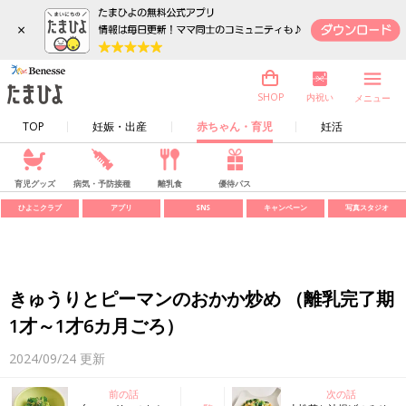
×
内祝い
SHOP
メニュー
TOP
妊娠・出産
赤ちゃん・育児
妊活
育児グッズ
病気・予防接種
離乳食
優待パス
ひよこクラブ
アプリ
SNS
キャンペーン
写真スタジオ
きゅうりとピーマンのおかか炒め （離乳完了期
1才～1才6カ月ごろ）
2024/09/24
更新
前の話
次の話