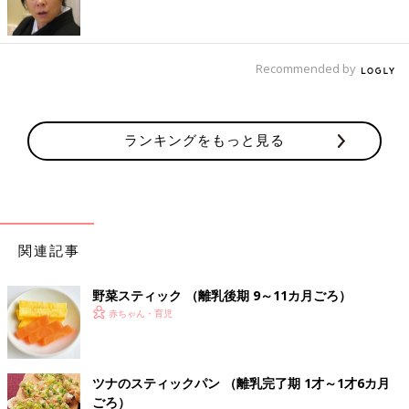
乳製品のおすすめレシピ 離乳食完了期1歳～1歳6ヶ
月ごろ
Recommended by
ツナクリームパスタ 作り方・レシピ 離
乳食完了期1歳 ～1歳6ヶ月ごろ
ランキングをもっと見る
1歳～1歳6ヶ月ごろから使える、米、めん、パ
ンなど炭水化物を含む食材を使った、エネルギ
ー源になる炭水化物のレシピをご紹介。ツナク
リームパスタ
かぼちゃのマヨパン粉焼き 作り方・レ
関連記事
シピ 離乳食完了期1歳 ～1歳6ヶ月ごろ
1歳～1歳6ヶ月ごろから使える、野菜や果物な
野菜スティック （離乳後期 9～11カ月ごろ）
どビタミン類を含む食材を使った、体の調子を
整えるビタミンのレシピをご紹介。かぼちゃの
赤ちゃん・育児
マヨパン粉焼き
ポテトとコーンのバターあえ 作り方・
ツナのスティックパン （離乳完了期 1才～1才6カ月
レシピ 離乳食完了期1歳 ～1歳6ヶ月ごろ
ごろ）
1歳～1歳6ヶ月ごろから使える、野菜や果物な