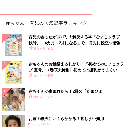
ーンのバターあえ
白菜と大根の桜えび煮 作り方・レシピ
離乳食完了期1歳 ～1歳6ヶ月ごろ
赤ちゃん・育児の人気記事ランキング
1歳～1歳6ヶ月ごろから使える、野菜や果物な
どビタミン類を含む食材を使った、体の調子を
育児の困ったがズバリ！解決する本『ひよこクラブ
整えるビタミンのレシピをご紹介。白菜と大根
秋号』 4カ月～2才になるまで、育児に役立つ情報が
の桜えび煮
いっぱい！
赤ちゃん・育児
トマトとかぼちゃのミルクスープ 作り
方・レシピ 離乳食完了期1歳 ～1歳6ヶ月
赤ちゃんのお世話まるわかり！『初めてのひよこクラ
ごろ
1歳～1歳6ヶ月ごろから使える、野菜や果物な
ブ 夏号』〈巻頭大特集〉初めての授乳がうまくい
どビタミン類を含む食材を使った、体の調子を
く！ おっぱい・ミルクの基本と夏のトラブル 解決テ
赤ちゃん・育児
整えるビタミンのレシピをご紹介。トマトとか
ク
ぼちゃのミルクスープ
赤ちゃんが生まれたら！2冊の「たまひよ」
具だくさんのヨーグルトサラダ 作り
赤ちゃん・育児
方・レシピ 離乳食完了期1歳 ～1歳6ヶ月
ごろ
1歳～1歳6ヶ月ごろから使える、野菜や果物な
どビタミン類を含む食材を使った、体の調子を
お墓の撤去にいくらかかる？墓じまい費用
整えるビタミンのレシピをご紹介。具だくさん
PR(くらしの話題)
のヨーグルトサラダ