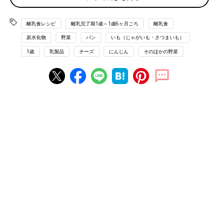
大きさに切る。
■参考：
『すぐわかる! 離乳食』
（ベネッセコーポレーション
離乳食レシピ
離乳完了期1歳～1歳6ヶ月ごろ
離乳食
刊）より抜粋。情報は書籍掲載時のものです。
炭水化物
野菜
パン
いも（じゃがいも・さつまいも）
離乳食完了期1歳 ～1歳6ヶ月 [ぱくぱく期] 進め方、食材別レシ
1歳
乳製品
チーズ
にんじん
そのほかの野菜
ピ、離乳食動画 きほんの離乳食
離乳食完了期1歳 ～1歳6ヶ月ごろ おすすめレシピ
青梗菜のクリームスープ 作り方・レシ
ピ 離乳食完了期1歳 ～1歳6ヶ月ごろ
1歳～1歳6ヶ月ごろから使える、野菜や果物な
どビタミン類を含む食材を使った、体の調子を
整えるビタミンのレシピをご紹介。青梗菜（チ
ンゲンサイ）のクリームスープ
ポテトとコーンのバターあえ 作り方・
レシピ 離乳食完了期1歳 ～1歳6ヶ月ごろ
1歳～1歳6ヶ月ごろから使える、野菜や果物な
どビタミン類を含む食材を使った、体の調子を
整えるビタミンのレシピをご紹介。ポテトとコ