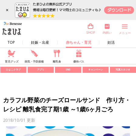
×
内祝い
SHOP
メニュー
TOP
妊娠・出産
赤ちゃん・育児
妊活
育児グッズ
病気・予防接種
離乳食
優待パス
ひよこクラブ
アプリ
SNS
キャンペーン
写真スタジオ
カラフル野菜のチーズロールサンド 作り方・
レシピ 離乳食完了期1歳 ～1歳6ヶ月ごろ
2018/10/01
更新