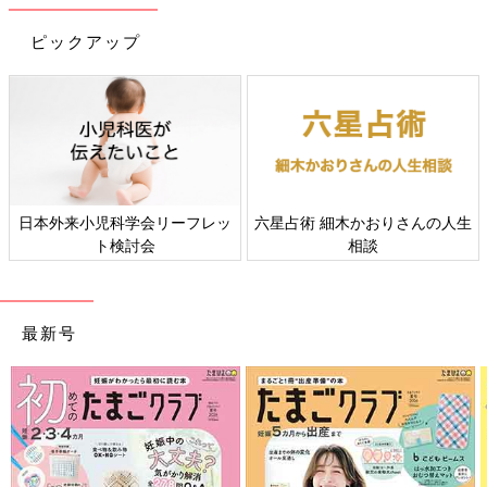
ピックアップ
初めてママ&パパのための365日の離乳食カレンダー (ベネッセ・
ムック たまひよブックス)
Amazonで見る
日本外来小児科学会リーフレッ
六星占術 細木かおりさんの人生
ト検討会
相談
最新号