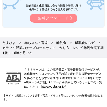
忙しいママ&パパのためのフリージング離乳食 (ベネッセ・ムッ
妊娠日数や生後日数に合った情報を毎日お届け
ク たまひよブックス)
妊娠中から産後まで長く使える無料アプリ
Amazonで見る
無料ダウンロード
いつから？進め方は？初期から完了期まで 食材・レシピも動画
で分かる きほんの離乳食
たまひよ
赤ちゃん・育児
離乳食
離乳食レシピ
カラフル野菜のチーズロールサンド 作り方・レシピ 離乳食完了期
1歳 ～1歳6ヶ月ごろ
ＡＢＪマークは、この電子書店・電子書籍配信サービスが、
著作権者からコンテンツ使用許諾を得た正規版配信サービス
であることを示す登録商標（登録番号 第11091000号）です。
ABJマークの詳細、ABJマークを掲示しているサービスの一覧
はこちら→
https://aebs.or.jp/
本サイトに掲載されている記事・写真・イラスト等のコンテンツの無断転載を禁じま
す。