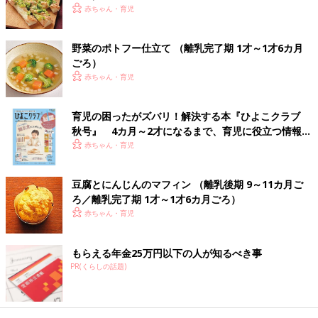
赤ちゃん・育児
どビタミン類を含む食材を使った、体の調子を
整えるビタミンのレシピをご紹介。ポテトとコ
ーンのバターあえ
野菜のポトフー仕立て （離乳完了期 1才～1才6カ月
ごろ）
トマトとかぼちゃのミルクスープ 作り
赤ちゃん・育児
方・レシピ 離乳食完了期1歳 ～1歳6ヶ月
ごろ
1歳～1歳6ヶ月ごろから使える、野菜や果物な
どビタミン類を含む食材を使った、体の調子を
育児の困ったがズバリ！解決する本『ひよこクラブ
整えるビタミンのレシピをご紹介。トマトとか
秋号』 4カ月～2才になるまで、育児に役立つ情報が
ぼちゃのミルクスープ
いっぱい！
赤ちゃん・育児
青梗菜のクリームスープ 作り方・レシ
ピ 離乳食完了期1歳 ～1歳6ヶ月ごろ
豆腐とにんじんのマフィン （離乳後期 9～11カ月ご
ろ／離乳完了期 1才～1才6カ月ごろ）
1歳～1歳6ヶ月ごろから使える、野菜や果物な
赤ちゃん・育児
どビタミン類を含む食材を使った、体の調子を
整えるビタミンのレシピをご紹介。青梗菜（チ
ンゲンサイ）のクリームスープ
もらえる年金25万円以下の人が知るべき事
離乳食完了期1歳 ～1歳6ヶ月・ぱくぱく期 の離乳食レシピをも
PR(くらしの話題)
っとみる
たまひよの離乳食の本