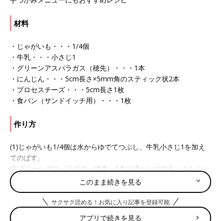
材料
・じゃがいも・・・1/4個
・牛乳・・・小さじ1
・グリーンアスパラガス（穂先）・・・1本
・にんじん・・・5cm長さ×5mm角のスティック状2本
・プロセスチーズ・・・5cm長さ1枚
・食パン（サンドイッチ用）・・・1枚
作り方
(1)じゃがいも1/4個は水からゆでてつぶし、牛乳小さじ1を加え
てのばす。
(2)グリーンアスパラガス（穂先）1本は湯からゆでる。にんじん
5cm長さ×5mm角のスティック状2本は水からゆでる。プロセス
このまま続きを見る
チーズ5cm長さ1枚は5mm角のスティック状に切る。
(3)食パン（サンドイッチ用）1枚に(1)を塗り、(2)をのせて巻
サクサク読める！お気に入り記事を登録可能
き、ラップに包んで形を整える。少ししたらはずし、食べやすい
アプリで続きを見る